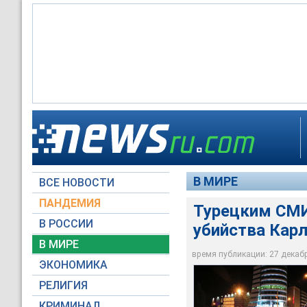
Турецким СМИ запр
В МИРЕ
ВСЕ НОВОСТИ
Reuters
ПАНДЕМИЯ
Турецким СМИ
В РОССИИ
убийства Кар
В МИРЕ
время публикации: 27 декабря
ЭКОНОМИКА
РЕЛИГИЯ
КРИМИНАЛ