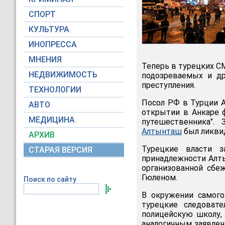
СПОРТ
КУЛЬТУРА
ИНОПРЕССА
МНЕНИЯ
Теперь в турецких С
НЕДВИЖИМОСТЬ
подозреваемых и др
преступления.
ТЕХНОЛОГИИ
Посол РФ в Турции А
АВТО
открытии в Анкаре 
МЕДИЦИНА
путешественника".
Алтынташ
был ликви
АРХИВ
Турецкие власти з
СТАРАЯ ВЕРСИЯ
принадлежности Алты
организованной сб
Гюленом.
Поиск по сайту
В окружении самого
турецкие следоват
полицейскую школу,
аналогичным заявлен