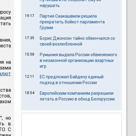
нарушать
росу
19:17
Партия Саакашвили решила
ация
прекратить бойкот парламента
тать
Грузии
17:35
Борис Джонсон тайно обвенчался со
ания,
своей возлюбленной
еста
15:58
Румыния выдала России обвиняемого
в незаконной организации азартных
ия на
игр
азами
влют
12:11
ЕС предложил Байдену единый
подход в отношении России
ства
18:54
Европейским компаниям разрешили
стов,
летать в Россию в обход Белоруссии
ахом
, но
ть в
TO. С
олжен