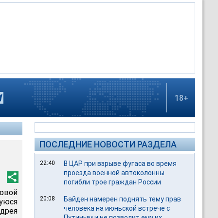
18+
ПОСЛЕДНИЕ НОВОСТИ РАЗДЕЛА
22:40
В ЦАР при взрыве фугаса во время
проезда военной автоколонны
погибли трое граждан России
совой
20:08
Байден намерен поднять тему прав
уюся
человека на июньской встрече с
ндрея
Путиным и не позволит ему их