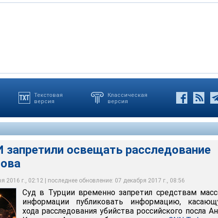
Текстовая
Классическая
версия
версия
етили освещать расследование убийства Карлова
 запретили освещать расследование
лова
 2016 г., 02:12 | последнее обновление: 07 декабря 2017 г., 08:56
Суд в Турции временно запретил средствам мас
информации публиковать информацию, касающ
хода расследования убийства российского посла А