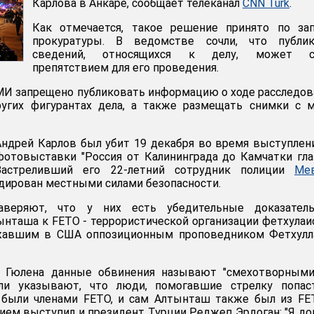
Карлова в Анкаре, сообщает телеканал
CNN Turk
.
Как отмечается, такое решение принято по зап
прокуратуры. В ведомстве сочли, что публик
сведений, относящихся к делу, может с
препятствием для его проведения.
МИ запрещено публиковать информацию о ходе расследов
угих фигурантах дела, а также размещать снимки с м
ндрей Карлов был убит 19 декабря во время выступлен
фотовыставки "Россия от Калининграда до Камчатки гл
 Застреливший его 22-летний сотрудник полиции
Ме
дирован местными силами безопасности.
аверяют, что у них есть убедительные доказатель
нташа к FETO - террористической организации фетхулаи
ежавшим в США оппозиционным проповедником Фетхулл
 Гюлена данные обвинения называют "смехотворными"
ели указывают, что люди, помогавшие стрелку попас
 были членами FETO, и сам Алтынташ также был из FE
ием выступил и президент Турции Реджеп Эрдоган: "Я д