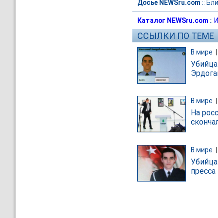
Досье NEWSru.com
::
Бли
Каталог NEWSru.com
::
И
ССЫЛКИ ПО ТЕМЕ
В мире
Убийца
Эрдога
В мире
На рос
сконча
В мире
Убийца
пресса