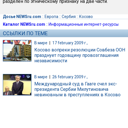
разделен по этническому признаку на две части.
Досье NEWSru.com
::
Европа
::
Сербия
::
Косово
Каталог NEWSru.com
::
Информационные интернет-ресурсы
ССЫЛКИ ПО ТЕМЕ
В мире
|
17 february 2009 г.,
Косово вопреки резолюции Совбеза ООН
празднует годовщину провозглашения
независимости
В мире
|
26 february 2009 г.,
Международный суд в Гааге счел экс-
президента Сербии Милутиновича
невиновным в преступлениях в Косово