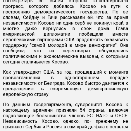
Госсекретарь со своей стороны констатировала
прогресс, которого добилось Косово на пути к
построению демократического государства. По ее
словам, Сейдиу и Тачи рассказали ей, что за время
независимости Косово ни один серб не покинул край, а
многие даже вернулись в свои дома. Глава
американской дипломатии пообещала вместе
европейскими партнерами США продолжать оказывать
поддержку "самой молодой в мире демократии". Она
сообщила, что на переговорах обсуждались
политическими и экономические вызовы, с которыми
сегодня сталкивается Косово.
Как утверждают США, за год, прошедший с момента
провозглашения в одностороннем порядке
независимости от Белграда, Косово быстро двигается к
превращению в современную демократическую
европейскую страну.
По данным госдепартамента, суверенитет Косово к
настоящему времени признали 54 страны, включая
подавляющее большинство членов ЕС, НАТО и ОБСЕ.
Независимость Косово, однако, по- прежнему не
признают Сербия и Россия, а сам край де-факто остается