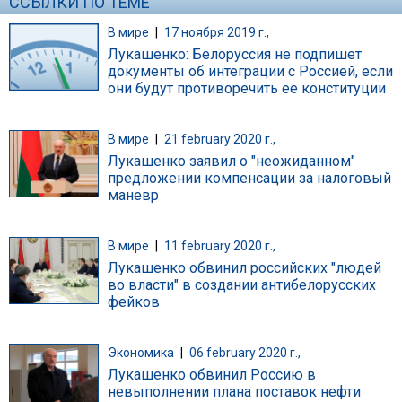
ССЫЛКИ ПО ТЕМЕ
В мире
|
17 ноября 2019 г.,
Лукашенко: Белоруссия не подпишет
документы об интеграции с Россией, если
они будут противоречить ее конституции
В мире
|
21 february 2020 г.,
Лукашенко заявил о "неожиданном"
предложении компенсации за налоговый
маневр
В мире
|
11 february 2020 г.,
Лукашенко обвинил российских "людей
во власти" в создании антибелорусских
фейков
Экономика
|
06 february 2020 г.,
Лукашенко обвинил Россию в
невыполнении плана поставок нефти