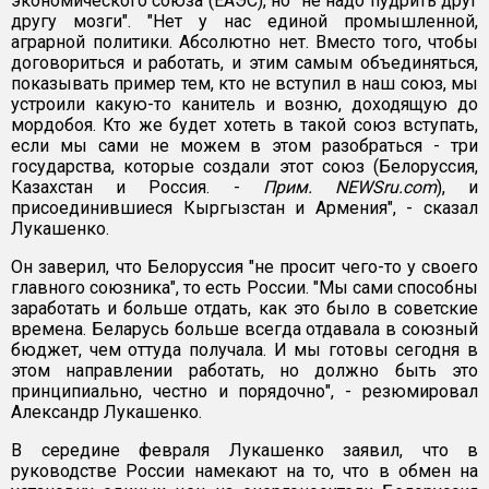
экономического союза (ЕАЭС), но "не надо пудрить друг
другу мозги". "Нет у нас единой промышленной,
аграрной политики. Абсолютно нет. Вместо того, чтобы
договориться и работать, и этим самым объединяться,
показывать пример тем, кто не вступил в наш союз, мы
устроили какую-то канитель и возню, доходящую до
мордобоя. Кто же будет хотеть в такой союз вступать,
если мы сами не можем в этом разобраться - три
государства, которые создали этот союз (Белоруссия,
Казахстан и Россия. -
Прим. NEWSru.com
), и
присоединившиеся Кыргызстан и Армения", - сказал
Лукашенко.
Он заверил, что Белоруссия "не просит чего-то у своего
главного союзника", то есть России. "Мы сами способны
заработать и больше отдать, как это было в советские
времена. Беларусь больше всегда отдавала в союзный
бюджет, чем оттуда получала. И мы готовы сегодня в
этом направлении работать, но должно быть это
принципиально, честно и порядочно", - резюмировал
Александр Лукашенко.
В середине февраля Лукашенко заявил, что в
руководстве России намекают на то, что в обмен на