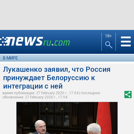
18+
☰
В МИРЕ
Лукашенко заявил, что Россия
принуждает Белоруссию к
интеграции с ней
время публикации: 27 february 2020 г., 17:04 | последнее
обновление: 27 february 2020 г., 17:04