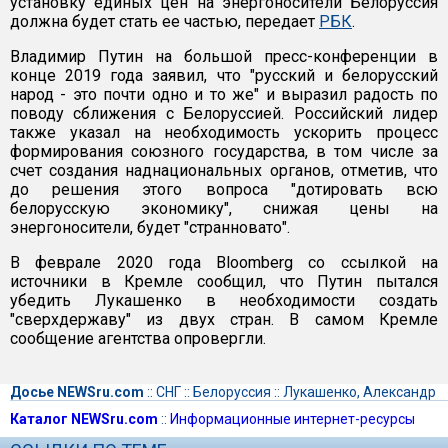
установку единых цен на энергоносители Белоруссия
должна будет стать ее частью, передает
РБК
.
Владимир Путин на большой пресс-конференции в
конце 2019 года заявил, что "русский и белорусский
народ - это почти одно и то же" и выразил радость по
поводу сближения с Белоруссией. Российский лидер
также указал на необходимость ускорить процесс
формирования союзного государства, в том числе за
счет создания наднациональных органов, отметив, что
до решения этого вопроса "дотировать всю
белорусскую экономику", снижая цены на
энергоносители, будет "странновато".
В феврале 2020 года Bloomberg со ссылкой на
источники в Кремле сообщил, что Путин пытался
убедить Лукашенко в необходимости создать
"сверхдержаву" из двух стран. В самом Кремле
сообщение агентства опровергли.
Досье NEWSru.com
::
СНГ
::
Белоруссия
::
Лукашенко, Александр
Каталог NEWSru.com
::
Информационные интернет-ресурсы