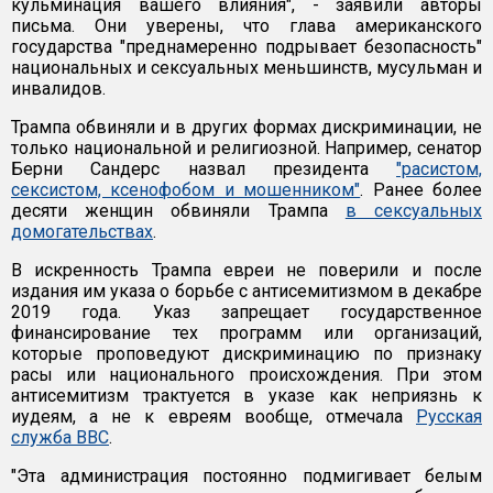
кульминация вашего влияния", - заявили авторы
письма. Они уверены, что глава американского
государства "преднамеренно подрывает безопасность"
национальных и сексуальных меньшинств, мусульман и
инвалидов.
Трампа обвиняли и в других формах дискриминации, не
только национальной и религиозной. Например, сенатор
Берни Сандерс назвал президента
"расистом,
сексистом, ксенофобом и мошенником"
. Ранее более
десяти женщин обвиняли Трампа
в сексуальных
домогательствах
.
В искренность Трампа евреи не поверили и после
издания им указа о борьбе с антисемитизмом в декабре
2019 года. Указ запрещает государственное
финансирование тех программ или организаций,
которые проповедуют дискриминацию по признаку
расы или национального происхождения. При этом
антисемитизм трактуется в указе как неприязнь к
иудеям, а не к евреям вообще, отмечала
Русская
служба BBC
.
"Эта администрация постоянно подмигивает белым