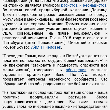
ксенофобией. Дело в том, что американский лидер, как
ни странно, является кумиром
расистов и неонацистов
.
Во время своей предвыборной кампании Дональд
Трамп неоднократно резко высказывался по поводу
мусульман и мексиканцев. Такая фразеология косвенно
ударила и по евреям. Критики Трампа именно с его
риторикой связывали участившиеся случаи насилия в
США, совершенные на почве национальной и
религиозной ненависти. Так, в 2018 году в синагоге в
Питтсбурге (штат Пенсильвания) 46-летний антисемит
Роберт Боуэрс
убил 11 человек
.
"Президент Трамп, вам не рады в Питтсбурге до тех пор,
пока вы полностью не осудите белый национализм" и
не прекратите "атаковать и подвергать опасности все
меньшинства", говорилось в
обращении
местного
отделения организации Bend The Arc, которая
продвигает интересы еврейского сообщества. Это
обращение было обнародовано после бойни в синагоге.
"На протяжении последних трех лет ваши слова и ваша
политика воодушевляли растущее белое
националистическое движение. Вы сами назвали
убийцу злом, но вчерашнее насилие - непосредственная