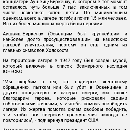
концлагерь Аушвиц-Биркенау, в котором в тот момент
оставалось чуть больше 7 тыс. заключенных, в том
числе несколько сотен детей. По минимальным
оценкам, всего в лагере погибли почти 1,5 млн человек.
Из них более миллиона жертв были евреями.
Аушвиц-Биркенау (Освенцим был крупнейшим и
наиболее долго просуществовавшим из нацистских
лагерей уничтожения, поэтому он стал одним из
главных символов Холокоста.
На территории лагеря в 1947 году был создан музей,
который включен в список Всемирного наследия
ЮНЕСКО.
"Мы скорбим о тех, кто подвергся жестокому
обращению, пыткам или был убит в Освенциме и
других концлагерях и лагерях смерти, мы также
благодарим героев, которые рисковали своими
собственными жизнями, <...> чтобы помочь освободить
лагеря. Их жертва помогла силам свободы победить,
<...> чтобы эти зверские преступления никогда не
повторились", - подчеркнул президент США.