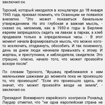
заключил он.
Турский, который находился в концлагере до 18 января
1945 года, призвал помнить, что Освенцим не появился
внезапно. "Это может показаться банальным
утверждением. Но это глубокая и важная мысль, -
сказал он, напомнив, как в 1930-е годы в Берлине
евреям запрещалось сидеть на лавках в парках, а хлеб
продавали только в определенные часы. - В этот
момент начала формироваться мысль, что можно кого-
то исключить, отодвинуть, обособить. И так понемногу,
день за днем люди начинали привыкать к этому. И
жертвы, и преступники, и наблюдатели, свидетели. Это
страшно, опасно, начало того, что может произойти
вскоре после".
По словам Турского, "Аушвиц приближался к нам
маленькими шажками до момента пока не произошло
то, что произошло". "Если это произошло здесь, это
значит, что может произойти везде на земле", -
заключил он.
Президент Всемирного еврейского конгресса Рональд
Лаудер отметил, что "ни одна европейская страна не