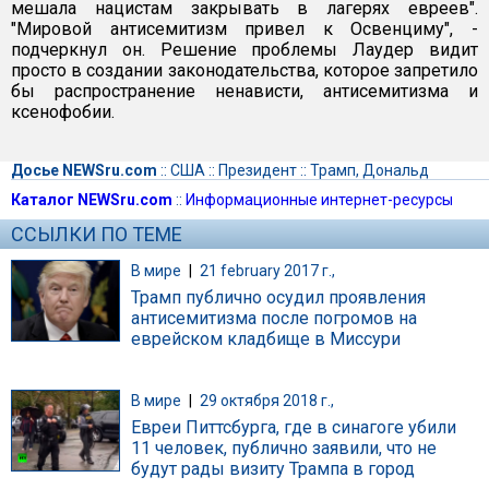
мешала нацистам закрывать в лагерях евреев".
"Мировой антисемитизм привел к Освенциму", -
подчеркнул он. Решение проблемы Лаудер видит
просто в создании законодательства, которое запретило
бы распространение ненависти, антисемитизма и
ксенофобии.
Досье NEWSru.com
::
США
::
Президент
::
Трамп, Дональд
Каталог NEWSru.com
::
Информационные интернет-ресурсы
ССЫЛКИ ПО ТЕМЕ
В мире
|
21 february 2017 г.,
Трамп публично осудил проявления
антисемитизма после погромов на
еврейском кладбище в Миссури
В мире
|
29 октября 2018 г.,
Евреи Питтсбурга, где в синагоге убили
11 человек, публично заявили, что не
будут рады визиту Трампа в город