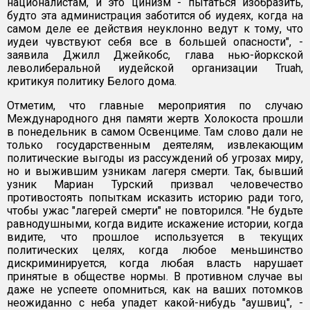
националистам, и это цинизм - пытаться изобразить,
будто эта администрация заботится об иудеях, когда на
самом деле ее действия неуклонно ведут к тому, что
иудеи чувствуют себя все в большей опасности", -
заявила Джилл Джейкобс, глава нью-йоркской
леволиберальной иудейской организации Truah,
критикуя политику Белого дома.
Отметим, что главные мероприятия по случаю
Международного дня памяти жертв Холокоста прошли
в понедельник в самом Освенциме. Там слово дали не
только государственным деятелям, извлекающим
политические выгоды из рассуждений об угрозах миру,
но и выжившим узникам лагеря смерти. Так, бывший
узник Мариан Турский призвал человечество
противостоять попыткам исказить историю ради того,
чтобы ужас "лагерей смерти" не повторился. "Не будьте
равнодушными, когда видите искажение истории, когда
видите, что прошлое используется в текущих
политических целях, когда любое меньшинство
дискриминируется, когда любая власть нарушает
принятые в обществе нормы. В противном случае вы
даже не успеете опомниться, как на ваших потомков
неожиданно с неба упадет какой-нибудь "аушвиц", -