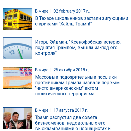
В мире
|
02 february 2017 г.,
В Техасе школьников застали зигующими
с криками "Хайль, Трамп!"
Игорь Эйдман: "Ксенофобская истерия,
поднятая Трампом, вышла из-под его
контроля"
В мире
|
25 октября 2018 г.,
Массовые подозрительные посылки
противникам Трампа назвали первым
"чисто американским" актом
политического терроризма
В мире
|
17 августа 2017 г.,
Трамп распустил два совета
бизнесменов, недовольных его
высказываниями о неонацистах и