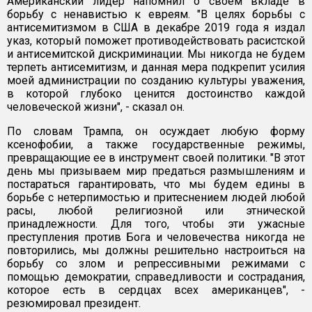
Американский лидер напомнил о своем вкладе в
борьбу с ненавистью к евреям. "В целях борьбы с
антисемитизмом в США в декабре 2019 года я издал
указ, который поможет противодействовать расистской
и антисемитской дискриминации. Мы никогда не будем
терпеть антисемитизм, и данная мера подкрепит усилия
моей администрации по созданию культуры уважения,
в которой глубоко ценится достоинство каждой
человеческой жизни", - сказал он.
По словам Трампа, он осуждает любую форму
ксенофобии, а также государственные режимы,
превращающие ее в инструмент своей политики. "В этот
день мы призываем мир предаться размышлениям и
постараться гарантировать, что мы будем едины в
борьбе с нетерпимостью и притеснением людей любой
расы, любой религиозной или этнической
принадлежности. Для того, чтобы эти ужасные
преступления против Бога и человечества никогда не
повторились, мы должны решительно настроиться на
борьбу со злом и репрессивными режимами с
помощью демократии, справедливости и сострадания,
которое есть в сердцах всех американцев", -
резюмировал президент.