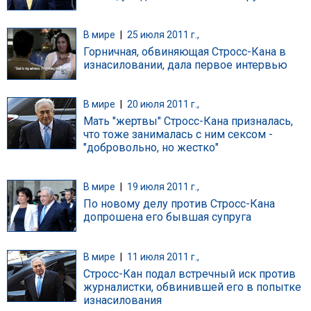
В мире
|
25 июля 2011 г.,
Горничная, обвиняющая Стросс-Кана в
изнасиловании, дала первое интервью
В мире
|
20 июля 2011 г.,
Мать "жертвы" Стросс-Кана призналась,
что тоже занималась с ним сексом -
"добровольно, но жестко"
В мире
|
19 июля 2011 г.,
По новому делу против Стросс-Кана
допрошена его бывшая супруга
В мире
|
11 июля 2011 г.,
Стросс-Кан подал встречный иск против
журналистки, обвинившей его в попытке
изнасилования