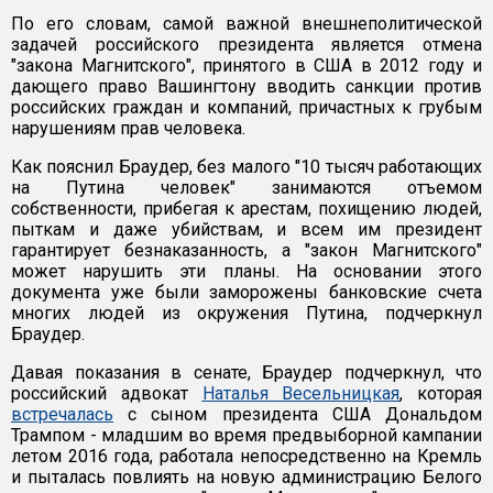
По его словам, самой важной внешнеполитической
задачей российского президента является отмена
"закона Магнитского", принятого в США в 2012 году и
дающего право Вашингтону вводить санкции против
российских граждан и компаний, причастных к грубым
нарушениям прав человека.
Как пояснил Браудер, без малого "10 тысяч работающих
на Путина человек" занимаются отъемом
собственности, прибегая к арестам, похищению людей,
пыткам и даже убийствам, и всем им президент
гарантирует безнаказанность, а "закон Магнитского"
может нарушить эти планы. На основании этого
документа уже были заморожены банковские счета
многих людей из окружения Путина, подчеркнул
Браудер.
Давая показания в сенате, Браудер подчеркнул, что
российский адвокат
Наталья Весельницкая
, которая
встречалась
с сыном президента США Дональдом
Трампом - младшим во время предвыборной кампании
летом 2016 года, работала непосредственно на Кремль
и пыталась повлиять на новую администрацию Белого