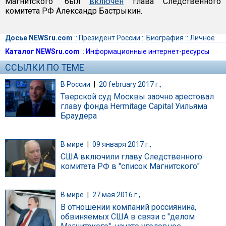
Магнитского" был
включен
глава Следственного
комитета РФ Александр Бастрыкин.
Досье NEWSru.com
::
Президент России
::
Биография
::
Личное
Каталог NEWSru.com
::
Информационные интернет-ресурсы
ССЫЛКИ ПО ТЕМЕ
В России
|
20 february 2017 г.,
Тверской суд Москвы заочно арестовал
главу фонда Hermitage Capital Уильяма
Браудера
В мире
|
09 января 2017 г.,
США включили главу Следственного
комитета РФ в "список Магнитского"
В мире
|
27 мая 2016 г.,
В отношении компаний россиянина,
обвиняемых США в связи с "делом