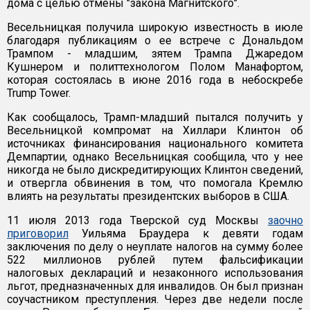
дома с целью отмены "закона Магнитского".
Весельницкая получила широкую известность в июле
благодаря публикациям о ее встрече с Дональдом
Трампом - младшим, зятем Трампа Джаредом
Кушнером и политтехнологом Полом Манафортом,
которая состоялась в июне 2016 года в небоскребе
Trump Tower.
Как сообщалось, Трамп-младший пытался получить у
Весельницкой компромат на Хиллари Клинтон об
источниках финансирования национального комитета
Демпартии, однако Весельницкая сообщила, что у нее
никогда не было дискредитирующих Клинтон сведений,
и отвергла обвинения в том, что помогала Кремлю
влиять на результаты президентских выборов в США.
11 июля 2013 года Тверской суд Москвы
заочно
приговорил
Уильяма Браудера к девяти годам
заключения по делу о неуплате налогов на сумму более
522 миллионов рублей путем фальсификации
налоговых деклараций и незаконного использования
льгот, предназначенных для инвалидов. Он был признан
соучастником преступления. Через две недели после