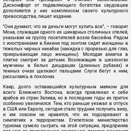
Дискомфорт от подавляющего богатства саудовцев
дополняется у них комплексом своего культурного
превосходства, пишет издание.
"Они думают, что за деньги могут купить все", – говорит
Мона, служащая одного из шикарных столичных отелей,
указывая на группу посетителей возле бассейна. Рядом
с иностранками в бикини под зонтом сидят женщины в
тяжелых черных никабах (накидка с прорезью для глаз,
прикрывающая лицо женщины). Молодая азиатка в
платке смотрит за детьми. Возлежащие в шезлонгах
мужчины в белых дишдашах (длинных рубахах) и
темных очках щелкают пальцами. Слуги бегут к ним,
рассыпаясь в поклонах.
Каир, долго остававшийся культурным маяком для
всего Ближнего Востока, всегда привлекал к себе
арабов из стран Залива, но в последние годы их приток
особенно увеличился. Тем, кто раньше уезжал в отпуск
в США или Европу, сегодня стало труднее получить визу,
и им совсем не нравится, что их подозревают в
симпатиях к террористам. Египетское министерство
туризма сумело сыграть на этой ситуации, предприняв