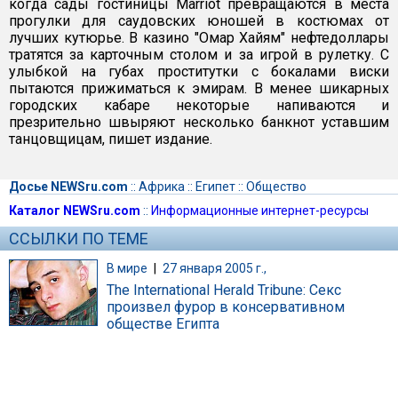
когда сады гостиницы Marriot превращаются в места
прогулки для саудовских юношей в костюмах от
лучших кутюрье. В казино "Омар Хайям" нефтедоллары
тратятся за карточным столом и за игрой в рулетку. С
улыбкой на губах проститутки с бокалами виски
пытаются прижиматься к эмирам. В менее шикарных
городских кабаре некоторые напиваются и
презрительно швыряют несколько банкнот уставшим
танцовщицам, пишет издание.
Досье NEWSru.com
::
Африка
::
Египет
::
Общество
Каталог NEWSru.com
::
Информационные интернет-ресурсы
ССЫЛКИ ПО ТЕМЕ
В мире
|
27 января 2005 г.,
The International Herald Tribune: Секс
произвел фурор в консервативном
обществе Египта