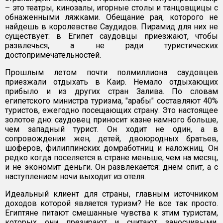
– это театры, кинозалы, игорные столы и танцовщицы с
обнаженными ляжками. Обещание рая, которого не
найдешь в королевстве Саудидов. Пирамид для них не
существует: в Египет саудовцы приезжают, чтобы
развлечься, а не ради туристических
достопримечательностей.
Прошлым летом почти полмиллиона саудовцев
приезжали отдыхать в Каир. Немало отдыхающих
прибыло и из других стран Залива. По словам
египетского министра туризма, "арабы" составляют 40%
туристов, ежегодно посещающих страну. Это настоящее
золотое дно: саудовец приносит казне намного больше,
чем западный турист. Он ходит не один, а в
сопровождении жен, детей, двоюродных братьев,
шоферов, филиппинских домработниц и наложниц. Он
редко когда поселяется в стране меньше, чем на месяц,
и не экономит деньги. Он развлекается: днем спит, а с
наступлением ночи выходит из отеля.
Идеальный клиент для страны, главным источником
доходов которой является туризм? Не все так просто.
Египтяне питают смешанные чувства к этим туристам,
которых они презирают и считают заносчивыми.