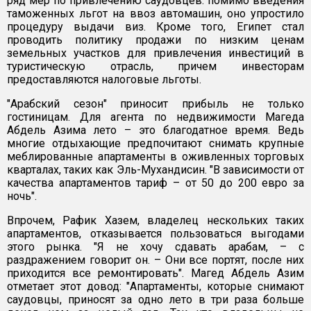
ряд мер по привлечению саудовцев: помимо введения
таможенных льгот на ввоз автомашин, оно упростило
процедуру выдачи виз. Кроме того, Египет стал
проводить политику продажи по низким ценам
земельных участков для привлечения инвестиций в
туристическую отрасль, причем инвесторам
предоставляются налоговые льготы.
"Арабский сезон" приносит прибыль не только
гостиницам. Для агента по недвижимости Магеда
Абдель Азима лето – это благодатное время. Ведь
многие отдыхающие предпочитают снимать крупные
меблированные апартаменты в оживленных торговых
кварталах, таких как Эль-Мухандисин. "В зависимости от
качества апартаментов тариф – от 50 до 200 евро за
ночь".
Впрочем, Рафик Хазем, владелец нескольких таких
апартаментов, отказывается пользоваться выгодами
этого рынка. "Я не хочу сдавать арабам, – с
раздражением говорит он. – Они все портят, после них
приходится все ремонтировать". Магед Абдель Азим
отметает этот довод: "Апартаменты, которые снимают
саудовцы, приносят за одно лето в три раза больше