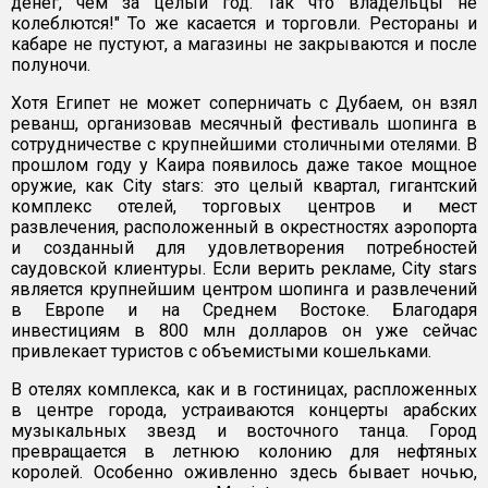
денег, чем за целый год. Так что владельцы не
колеблются!" То же касается и торговли. Рестораны и
кабаре не пустуют, а магазины не закрываются и после
полуночи.
Хотя Египет не может соперничать с Дубаем, он взял
реванш, организовав месячный фестиваль шопинга в
сотрудничестве с крупнейшими столичными отелями. В
прошлом году у Каира появилось даже такое мощное
оружие, как City stars: это целый квартал, гигантский
комплекс отелей, торговых центров и мест
развлечения, расположенный в окрестностях аэропорта
и созданный для удовлетворения потребностей
саудовской клиентуры. Если верить рекламе, City stars
является крупнейшим центром шопинга и развлечений
в Европе и на Среднем Востоке. Благодаря
инвестициям в 800 млн долларов он уже сейчас
привлекает туристов с объемистыми кошельками.
В отелях комплекса, как и в гостиницах, распложенных
в центре города, устраиваются концерты арабских
музыкальных звезд и восточного танца. Город
превращается в летнюю колонию для нефтяных
королей. Особенно оживленно здесь бывает ночью,