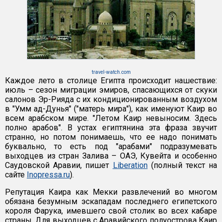
travel-watch.com
Каждое лето в столице Египта происходит нашествие:
июль – сезон миграции эмиров, спасающихся от скуки
салонов Эр-Рияда с их кондиционированным воздухом
в "Умм ад-Дунья" ("матерь мира"), как именуют Каир во
всем арабском мире. "Летом Каир невыносим. Здесь
полно арабов". В устах египтянина эта фраза звучит
странно, но потом понимаешь, что ее надо понимать
буквально, то есть под "арабами" подразумевать
выходцев из стран Залива – ОАЭ, Кувейта и особенно
Саудовской Аравии, пишет
Liberation
(полный текст на
сайте
Inopressa.ru
).
Репутация Каира как Мекки развлечений во многом
обязана безумным эскападам последнего египетского
короля Фарука, имевшего свой столик во всех кабаре
страны. Для выходцев с Аравийского полуострова Каир