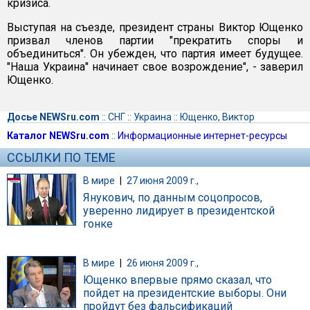
кризиса.
Выступая на съезде, президент страны Виктор Ющенко
призвал членов партии "прекратить споры и
объединиться". Он убежден, что партия имеет будущее.
"Наша Украина" начинает свое возрождение", - заверил
Ющенко.
Досье NEWSru.com
::
СНГ
::
Украина
::
Ющенко, Виктор
Каталог NEWSru.com
::
Информационные интернет-ресурсы
ССЫЛКИ ПО ТЕМЕ
В мире
|
27 июня 2009 г.,
Янукович, по данным соцопросов,
уверенно лидирует в президентской
гонке
В мире
|
26 июня 2009 г.,
Ющенко впервые прямо сказал, что
пойдет на президентские выборы. Они
пройдут без фальсификаций