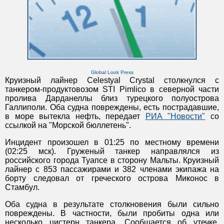
Global Look Press
Круизный лайнер Celestyal Crystal столкнулся с
танкером-продуктовозом STI Pimlico в северной части
пролива Дарданеллы близ турецкого полуострова
Галлиполи. Оба судна повреждены, есть пострадавшие,
в море вытекла нефть, передает
РИА "Новости"
со
ссылкой на "Морской бюллетень".
Инцидент произошел в 01:25 по местному времени
(02:25 мск). Груженый танкер направлялся из
российского города Туапсе в сторону Мальты. Круизный
лайнер с 853 пассажирами и 382 членами экипажа на
борту следовал от греческого острова Миконос в
Стамбул.
Оба судна в результате столкновения были сильно
повреждены. В частности, были пробиты одна или
несколько цистерн танкера. Сообщается об утечке,