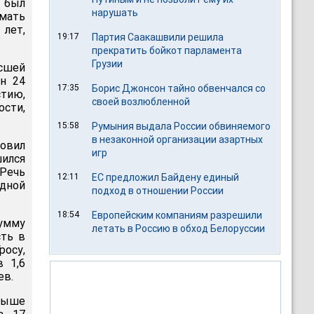
 был
нарушать
имать
лет,
19:17
Партия Саакашвили решила
прекратить бойкот парламента
Грузии
сшей
н 24
17:35
Борис Джонсон тайно обвенчался со
стию,
своей возлюбленной
сти,
15:58
Румыния выдала России обвиняемого
в незаконной организации азартных
овил
игр
шился
 Речь
12:11
ЕС предложил Байдену единый
одной
подход в отношении России
18:54
Европейским компаниям разрешили
сумму
летать в Россию в обход Белоруссии
сть в
росу,
в 1,6
ев.
свыше