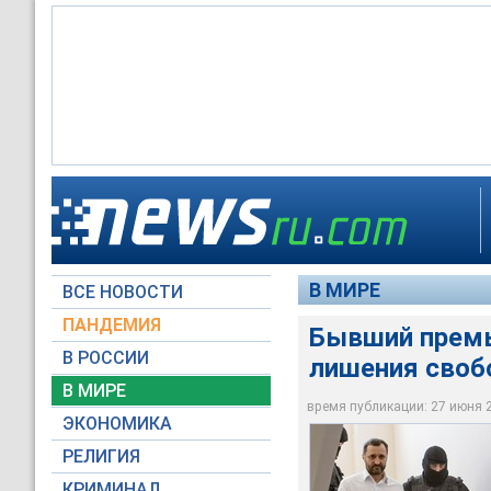
В Молдавии суд при
9 годам лишения св
служебного положе
В МИРЕ
ВСЕ НОВОСТИ
© РИА Новости / Ми
ПАНДЕМИЯ
Бывший премь
В РОССИИ
лишения своб
В МИРЕ
время публикации: 27 июня 20
ЭКОНОМИКА
РЕЛИГИЯ
КРИМИНАЛ