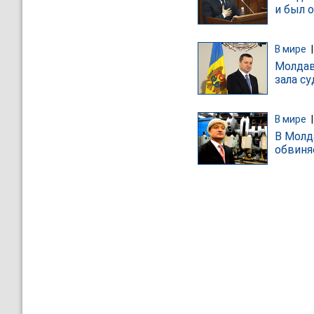
и был 
В мире
Молдав
зала су
В мире
В Молд
обвиня