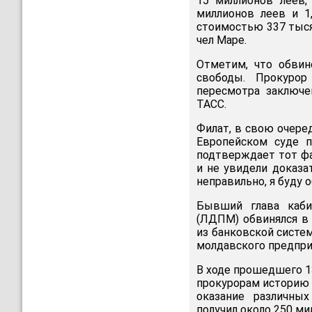
15 миллионов леев,
миллионов леев и 1
стоимостью 337 тыся
чел Маре.
Отметим, что обвин
свободы. Прокурор
пересмотра заключе
ТАСС.
Филат, в свою очере
Европейском суде п
подтверждает тот фа
и не увидели доказа
неправильно, я буду о
Бывший глава каби
(ЛДПМ) обвинялся в
из банковской систе
молдавского предпри
В ходе прошедшего 1
прокурорам историю 
оказание различных
получил около 250 ми