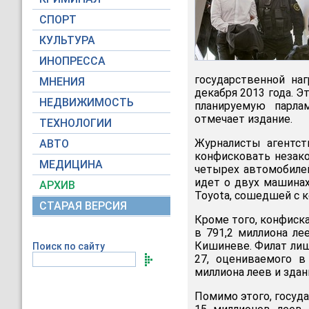
СПОРТ
КУЛЬТУРА
ИНОПРЕССА
государственной на
МНЕНИЯ
декабря 2013 года. Э
НЕДВИЖИМОСТЬ
планируемую парла
отмечает издание.
ТЕХНОЛОГИИ
Журналисты агентс
АВТО
конфисковать незак
МЕДИЦИНА
четырех автомобилей
идет о двух машинах
АРХИВ
Toyota, сошедшей с ко
СТАРАЯ ВЕРСИЯ
Кроме того, конфиск
в 791,2 миллиона лее
Кишиневе. Филат лиш
Поиск по сайту
27, оцениваемого в
миллиона леев и здан
Помимо этого, госуд