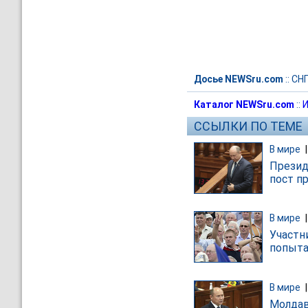
Досье NEWSru.com
::
СН
Каталог NEWSru.com
::
И
ССЫЛКИ ПО ТЕМЕ
В мире
Презид
пост п
В мире
Участн
попыта
В мире
Молдав