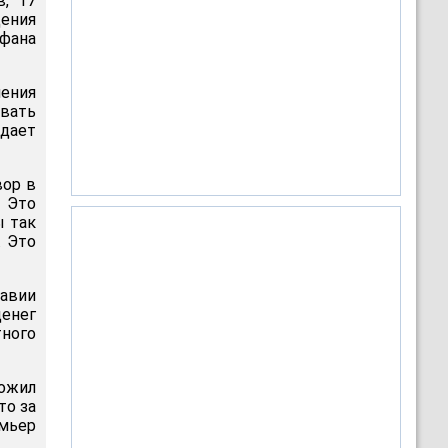
в, 17
щения
ефана
ения
вать
едает
вор в
 Это
ы так
. Это
авии
денег
тного
ложил
то за
мьер