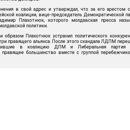
нения в свой адрес и утверждал, что за его арестом 
ейской коалиции, вице-председатель Демократической п
димир Плахотнюк, которого молдавская пресса назы
молдавской политики.
им образом Плахотнюк устранил политического конкуре
утри правящего альянса. После этого скандала ЛДПМ пере
дившие в коалицию ДПМ и Либеральная партия 
 правящее большинство вместе с группой перебежчико