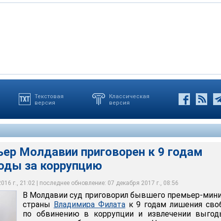
Текстовая
Классическая
версия
версия
говорил бывшего премьер-министра страны Владимира Филата к
ободы по обвинению в коррупции и извлечении выгоды из своего
ния
рослав Ротарь
ер Молдавии приговорен к 9 годам
оды за коррупцию
16 г., 21:02 | последнее обновление: 07 декабря 2017 г., 08:56
В Молдавии суд приговорил бывшего премьер-мин
страны
Владимира Филата
к 9 годам лишения сво
по обвинению в коррупции и извлечении выгод