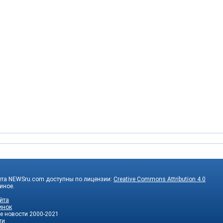
йта NEWSru.com доступны по лицензии:
Creative Commons Attribution 4.0
 иное.
йта
инок
е новости
2000-2021
ти