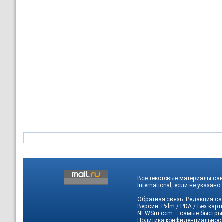
Все текстовые материалы са
International
, если не указано
Обратная связь:
Редакция са
Версии:
Palm / PDA
/
Без карт
NEWSru.com – самые быстры
Политика конфиденциальнос