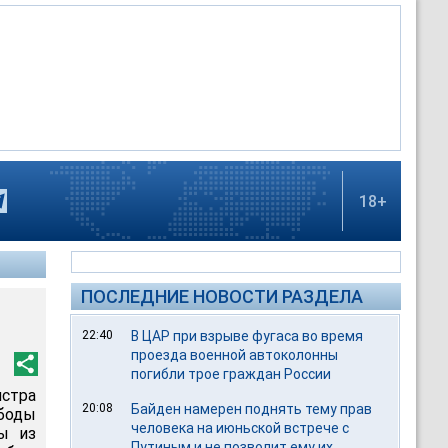
18+
ПОСЛЕДНИЕ НОВОСТИ РАЗДЕЛА
22:40
В ЦАР при взрыве фугаса во время
проезда военной автоколонны
погибли трое граждан России
истра
20:08
Байден намерен поднять тему прав
боды
человека на июньской встрече с
ы из
Путиным и не позволит ему их