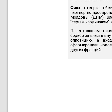
Филат отвергал обви
партнер по проевроп
Молдовы (ДПМ) Вла
"серым кардиналом" 
По его словам, так
борьбе за власть вн
оппозицию, а вхо
сформировали новое
других фракций.