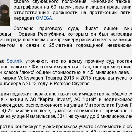
своего служебного положения. Чиновник также
оштрафован на 60 тысяч леев и лишен права зан
ответственные должности на протяжении пяти 
передает
OMEGA
.
Согласно приговору суда, Филат лишен вы
грады - Ордена Республики, которым он был награжде
та награда позволяла экс-премьеру рассчитывать на амни
ментом в связи с 25-летней годовщиной независимо
тва
Sputnik
уточняют, что ко всему прочему суд постан
онно нажитое Филатом имущество. Так, экс-премьер ли
 класса "люкс" общей стоимостью в 4,5 миллиона леев.
 марки Volkswagen Touareg 2013 и 2015 годов выпуска, 
нвейера в 2013 году, и Porsche Cayenne.
ации подлежит незаконно нажитое имущество на общую 
в - акции в АО "Kapital Invest", АО "Ipteh" и недвижимо
ился дома, расположенного на улице Митрополита Гурие Г
 4,622 миллиона леев, участка стоимостью примерно 
ия на улице Измаильская, 33/1 на сумму до 6 миллионов ле
арство конфискует у экс-премьера участок стоимостью 