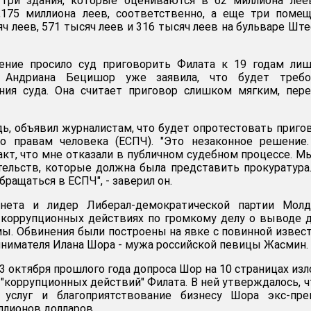
 три здания, которые оцениваются в 62 миллиона лее
,175 миллиона леев, соответственно, а еще три поме
ч леев, 571 тысяч леев и 316 тысяч леев на бульваре Шт
ение просило суд приговорить Филата к 19 годам лиш
 Андриана Бецишор уже заявила, что будет требо
ния суда. Она считает приговор слишком мягким, пер
дь, объявил журналистам, что будет опротестовать приго
о правам человека (ЕСПЧ). "Это незаконное решение.
кт, что мне отказали в публичном судебном процессе. М
тельств, которые должна была представить прокуратура
бращаться в ЕСПЧ", - заверил он.
нета и лидер Либерал-демократической партии Молд
 коррупционных действиях по громкому делу о выводе 
мы. Обвинения были построены на явке с повинной извес
нимателя Илана Шора - мужа российской певицы Жасмин.
3 октября прошлого года допроса Шор на 10 страницах из
"коррупционных действий" Филата. В ней утверждалось, ч
 услуг и благоприятствование бизнесу Шора экс-пре
ллионов долларов.