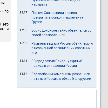
ры.
нарушать
 - по
19:17
Партия Саакашвили решила
прекратить бойкот парламента
Грузии
и его
ва и
17:35
Борис Джонсон тайно обвенчался со
своей возлюбленной
15:58
Румыния выдала России обвиняемого
в незаконной организации азартных
игр
12:11
ЕС предложил Байдену единый
подход в отношении России
18:54
Европейским компаниям разрешили
летать в Россию в обход Белоруссии