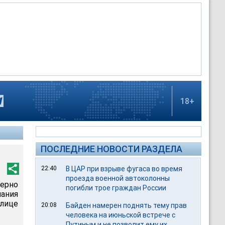
18+
ПОСЛЕДНИЕ НОВОСТИ РАЗДЕЛА
22:40
В ЦАР при взрыве фугаса во время
проезда военной автоколонны
ерно
погибли трое граждан России
пания
лице
20:08
Байден намерен поднять тему прав
человека на июньской встрече с
Путиным и не позволит ему их