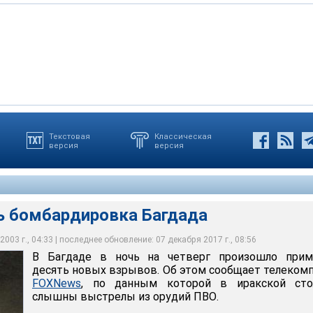
Текстовая
Классическая
версия
версия
бардировка Багдада
чь бомбардировка Багдада
003 г., 04:33 | последнее обновление: 07 декабря 2017 г., 08:56
В Багдаде в ночь на четверг произошло прим
десять новых взрывов. Об этом сообщает телеком
FOXNews
, по данным которой в иракской сто
слышны выстрелы из орудий ПВО.