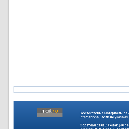
Все текстовые материалы са
International
, если не указано
Обратная связь:
Редакция са