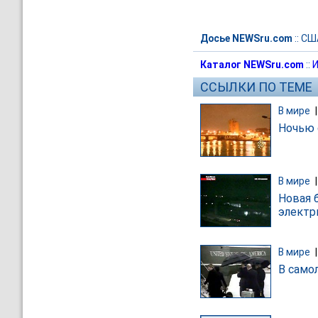
Досье NEWSru.com
::
СШ
Каталог NEWSru.com
::
И
ССЫЛКИ ПО ТЕМЕ
В мире
Ночью 
В мире
Новая 
электр
В мире
В само