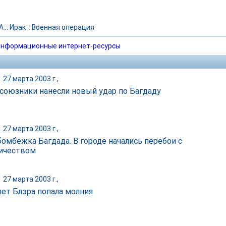
А
::
Ирак
::
Военная операция
нформационные интернет-ресурсы
|
27 марта 2003 г.,
союзники нанесли новый удар по Багдаду
|
27 марта 2003 г.,
бомбежка Багдада. В городе начались перебои с
ичеством
|
27 марта 2003 г.,
лет Блэра попала молния