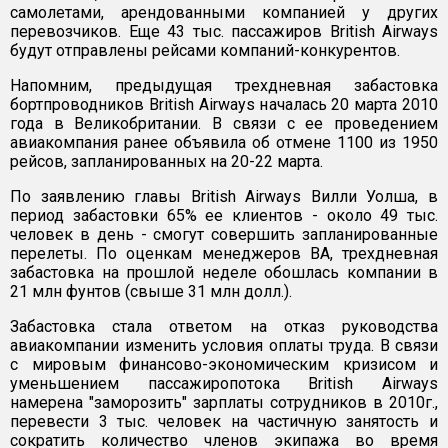
самолетами, арендованными компанией у других
перевозчиков. Еще 43 тыс. пассажиров British Airways
будут отправлены рейсами компаний-конкурентов.
Напомним, предыдущая трехдневная забастовка
бортпроводников British Airways началась 20 марта 2010
года в Великобритании. В связи с ее проведением
авиакомпания ранее объявила об отмене 1100 из 1950
рейсов, запланированных на 20-22 марта.
По заявлению главы British Airways Вилли Уолша, в
период забастовки 65% ее клиентов - около 49 тыс.
человек в день - смогут совершить запланированные
перелеты. По оценкам менеджеров ВА, трехдневная
забастовка на прошлой неделе обошлась компании в
21 млн фунтов (свыше 31 млн долл.).
Забастовка стала ответом на отказ руководства
авиакомпании изменить условия оплаты труда. В связи
с мировым финансово-экономическим кризисом и
уменьшением пассажиропотока British Airways
намерена "заморозить" зарплаты сотрудников в 2010г.,
перевести 3 тыс. человек на частичную занятость и
сократить количество членов экипажа во время