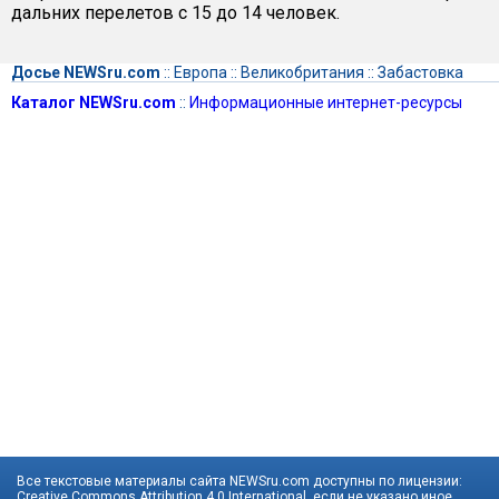
дальних перелетов с 15 до 14 человек.
Досье NEWSru.com
::
Европа
::
Великобритания
::
Забастовка
Каталог NEWSru.com
::
Информационные интернет-ресурсы
Все текстовые материалы сайта NEWSru.com доступны по лицензии:
Creative Commons Attribution 4.0 International
, если не указано иное.