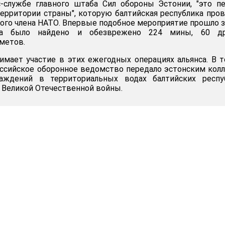
с-службе главного штаба Сил обороны Эстонии, "это п
территории страны", которую балтийская республика про
ного члена НАТО. Впервые подобное мероприятие прошло 
да было найдено и обезврежено 224 мины, 60 др
метов.
мает участие в этих ежегодных операциях альянса. В 
оссийское оборонное ведомство передало эстонским кол
аждений в территориальных водах балтийских респуб
 Великой Отечественной войны.