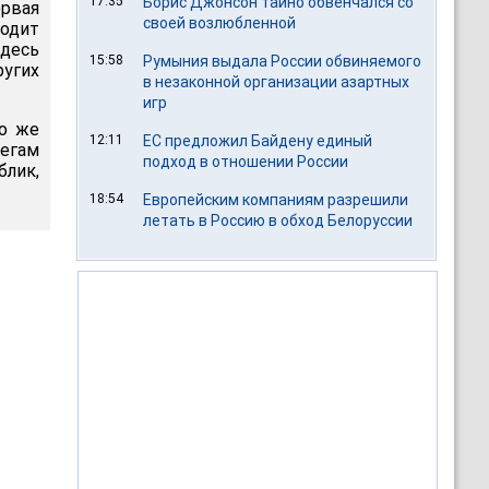
17:35
Борис Джонсон тайно обвенчался со
ервая
своей возлюбленной
водит
здесь
15:58
Румыния выдала России обвиняемого
угих
в незаконной организации азартных
игр
то же
12:11
ЕС предложил Байдену единый
легам
подход в отношении России
лик,
18:54
Европейским компаниям разрешили
летать в Россию в обход Белоруссии