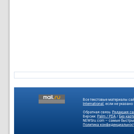
Все текстовые материалы са
International
, если не указано
Обратная связь:
Редакция са
Версии:
Palm / PDA
/
Без карт
NEWSru.com – самые быстры
Политика конфиденциальнос