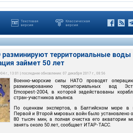
Текстовая
Классическая
версия
версия
 разминируют территориальные воды
ация займет 50 лет
инируют территориальные воды Эстонии: операция займет 50
4 г., 13:01 | последнее обновление: 07 декабря 2017 г., 08:56
Военно-морские силы НАТО проводят операци
разминированию территориальных вод Эст
Emcopest-2004, в которой задействованы кораб
стран-участников альянса.
По оценкам экспертов, в Балтийском море в 
Первой и Второй мировых войн было установлено 
80 тысяч мин, а полная очистка его акватории 
занять около 50 лет, сообщает ИТАР-ТАСС.