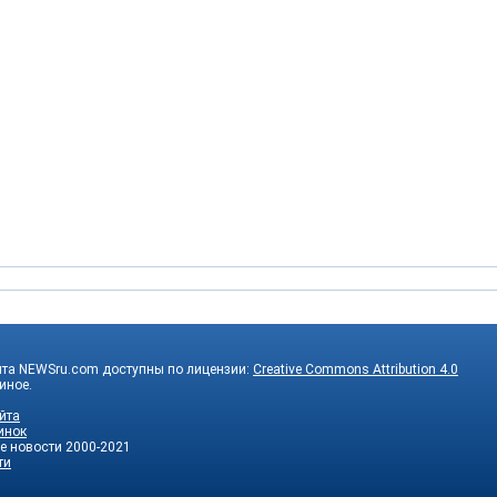
йта NEWSru.com доступны по лицензии:
Creative Commons Attribution 4.0
 иное.
йта
инок
е новости
2000-2021
ти