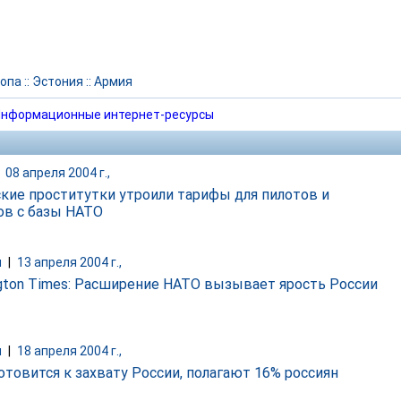
опа
::
Эстония
::
Армия
нформационные интернет-ресурсы
|
08 апреля 2004 г.,
кие проститутки утроили тарифы для пилотов и
ов с базы НАТО
и
|
13 апреля 2004 г.,
gton Times: Расширение НАТО вызывает ярость России
и
|
18 апреля 2004 г.,
отовится к захвату России, полагают 16% россиян