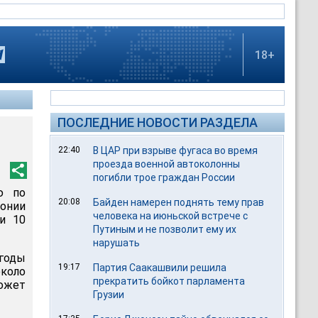
18+
ПОСЛЕДНИЕ НОВОСТИ РАЗДЕЛА
22:40
В ЦАР при взрыве фугаса во время
проезда военной автоколонны
погибли трое граждан России
ю по
20:08
Байден намерен поднять тему прав
онии
человека на июньской встрече с
ли 10
Путиным и не позволит ему их
нарушать
годы
19:17
Партия Саакашвили решила
около
прекратить бойкот парламента
может
Грузии