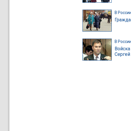
В Росси
Гражда
В Росси
Войска
Сергей