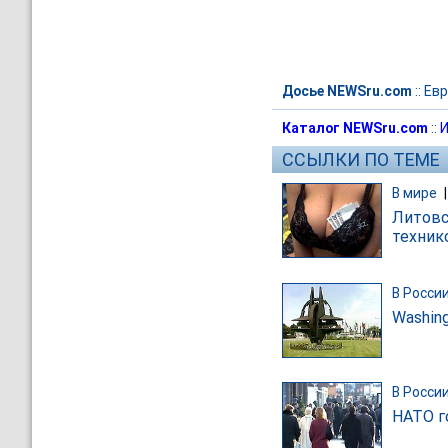
Досье NEWSru.com
::
Евр
Каталог NEWSru.com
::
И
ССЫЛКИ ПО ТЕМЕ
В мире
Литовс
техник
В Росси
Washin
В Росси
НАТО г