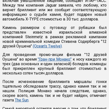
включая умышленное хищение, сообщает ИТАР-ТАСС.
Между тем компания Jaguar заявила, что любому, кто
вернет бриллиант или же сообщит соответствующую
информацию о судьбе камня, будет подарен новый
автомобиль X-TYPE стоимостью в 30 тыс. долларов.
Камень размером с пуговицу от рубашки был
представлен известной израильской алмазной
компанией Steinmetz в рамках рекламной кампании
новой криминальной комедии Стивена Содерберга "12
друзей Оушена"
(Ocean's Twelve)
.
Для проведения промо-акции фильма "12 друзей
Оушена" во время
"Гран-при Монако"
к носу каждого из
трех (два основных и один запасной) болидов команды
был прикреплен крупный бриллиант стоимостью в
несколько сотен тысяч долларов.
После исчезновение бриллианта маршалы гонки
тщательно обследовали трассу, однако камня так и не
нашли. Полиция Монако начала следствие, однако,
скорее всего, камень так и не будет найден, отмечает
газета
The Sun
.
Самой вероятной остается версия о том, что бриллиант