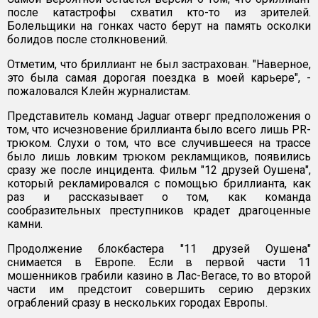
после катастрофы схватил кто-то из зрителей.
Болельщики на гонках часто берут на память осколки
болидов после столкновений.
Отметим, что бриллиант не был застрахован. "Наверное,
это была самая дорогая поездка в моей карьере", -
пожаловался Клейн журналистам.
Представитель команд Jaguar отверг предположения о
том, что исчезновение бриллианта было всего лишь PR-
трюком. Слухи о том, что все случившееся на трассе
было лишь ловким трюком рекламщиков, появились
сразу же после инцидента. Фильм "12 друзей Оушена",
который рекламировался с помощью бриллианта, как
раз и рассказывает о том, как команда
сообразительных преступников крадет драгоценные
камни.
Продолжение блокбастера "11 друзей Оушена"
снимается в Европе. Если в первой части 11
мошенников грабили казино в Лас-Вегасе, то во второй
части им предстоит совершить серию дерзких
ограблений сразу в нескольких городах Европы.