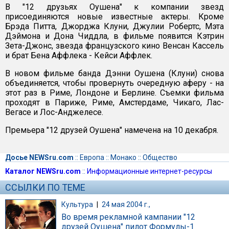
В "12 друзьях Оушена" к компании звезд
присоединяются новые известные актеры. Кроме
Брэда Питта, Джорджа Клуни, Джулии Робертс, Мэта
Дэймона и Дона Чиддла, в фильме появится Кэтрин
Зета-Джонс, звезда французского кино Венсан Кассель
и брат Бена Аффлека - Кейси Аффлек.
В новом фильме банда Дэнни Оушена (Клуни) снова
объединяется, чтобы провернуть очередную аферу - на
этот раз в Риме, Лондоне и Берлине. Съемки фильма
проходят в Париже, Риме, Амстердаме, Чикаго, Лас-
Вегасе и Лос-Анджелесе.
Премьера "12 друзей Оушена" намечена на 10 декабря.
Досье NEWSru.com
::
Европа
::
Монако
::
Общество
Каталог NEWSru.com
::
Информационные интернет-ресурсы
ССЫЛКИ ПО ТЕМЕ
Культура
|
24 мая 2004 г.,
Во время рекламной кампании "12
друзей Оушена" пилот Формулы-1