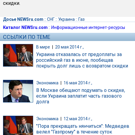
скидки.
Досье NEWSru.com
::
СНГ
::
Украина
::
Газ
Каталог NEWSru.com
::
Информационные интернет-ресурсы
ССЫЛКИ ПО ТЕМЕ
В мире
|
20 мая 2014 г.,
Украина отказалась от предоплаты за
российский газ в июне, пообещав
покрыть долг лишь с возвратом скидки
Экономика
|
16 мая 2014 г.,
В Москве обещают подумать о скидке,
если Украина заплатит часть газового
долга
Экономика
|
12 мая 2014 г.,
"Пора прекращать нянчиться": Медведев
велел "Газпрому" в течение суток