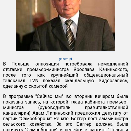
gazeta.pl
В Польше оппозиция потребовала немедленной
отставки премьер-министра Ярослава Качиньского,
после того как крупнейший общенациональный
телеканал TVN показал скандальную видеозапись,
сделанную скрытой камерой.
В программе "Сейчас мы" во вторник вечером была
показана запись, на которой глава кабинета премьер-
министра (руководитель правительственной
канцелярии) Адам Липиньский предложил депутату от
партии "Самооборона" Ренате Беггер пост замминистра
сельского хозяйства. За это Беггер должна была
покинуть "Самооборону" и перейти в партию "Право и