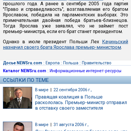
прошлого года. А ранее в сентябре 2005 года партия
"Право и справедливость", возглавляемая его братом
Ярославом, победила на парламентских выборах. Это
примечательная двойная победа братьев-близнецов.
Тогда Ярослав уже заявлял, что не займет пост
премьер-министра, если его брат станет президентом.
Однако в июле президент Польши Лех
Качиньский
назначил своего брата Ярослава премьер-министром
.
Досье NEWSru.com
::
Европа
::
Польша
::
Правительство
Каталог NEWSru.com
::
Информационные интернет-ресурсы
ССЫЛКИ ПО ТЕМЕ
В мире
|
22 сентября 2006 г.,
Правящая коалиция в Польше
раскололась. Премьер-министр отправил
в отставку своего заместителя
В мире
|
31 августа 2006 г.,