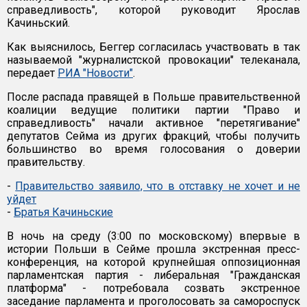
справедливость", которой руководит Ярослав
Качиньский.
Как выяснилось, Беггер согласилась участвовать в так
называемой "журналистской провокации" телеканала,
передает
РИА "Новости"
.
После распада правящей в Польше правительственной
коалиции ведущие политики партии "Право и
справедливость" начали активное "перетягивание"
депутатов Сейма из других фракций, чтобы получить
большинство во время голосования о доверии
правительству.
-
Правительство заявило, что в отставку не хочет и не
уйдет
-
Братья Качиньские
В ночь на среду (3:00 по московскому) впервые в
истории Польши в Сейме прошла экстренная пресс-
конференция, на которой крупнейшая оппозиционная
парламентская партия - либеральная "Гражданская
платформа" - потребовала созвать экстренное
заседание парламента и проголосовать за самороспуск