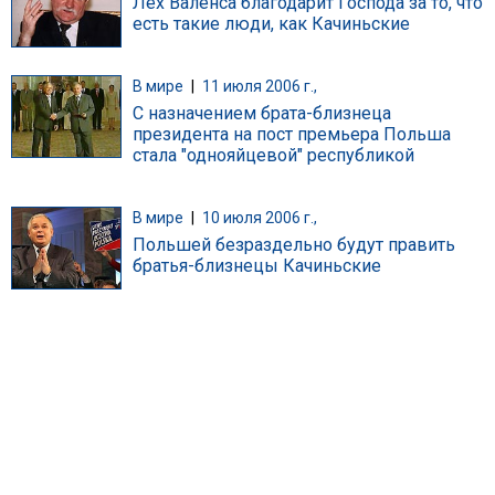
Лех Валенса благодарит Господа за то, что
есть такие люди, как Качиньские
В мире
|
11 июля 2006 г.,
С назначением брата-близнеца
президента на пост премьера Польша
стала "однояйцевой" республикой
В мире
|
10 июля 2006 г.,
Польшей безраздельно будут править
братья-близнецы Качиньские