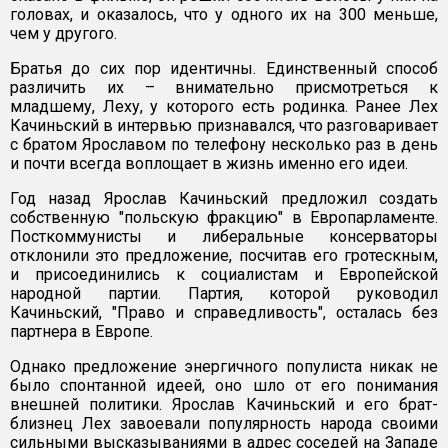
головах, и оказалось, что у одного их на 300 меньше,
чем у другого.
Братья до сих пор идентичны. Единственный способ
различить их – внимательно присмотреться к
младшему, Леху, у которого есть родинка. Ранее Лех
Качиньский в интервью признавался, что разговаривает
с братом Ярославом по телефону несколько раз в день
и почти всегда воплощает в жизнь именно его идеи.
Год назад Ярослав Качиньский предложил создать
собственную "польскую фракцию" в Европарламенте.
Посткоммунисты и либеральные консерваторы
отклонили это предложение, посчитав его гротескным,
и присоединились к социалистам и Европейской
народной партии. Партия, которой руководил
Качиньский, "Право и справедливость", осталась без
партнера в Европе.
Однако предложение энергичного популиста никак не
было спонтанной идеей, оно шло от его понимания
внешней политики. Ярослав Качиньский и его брат-
близнец Лех завоевали популярность народа своими
сильными высказываниями в адрес соседей на Западе