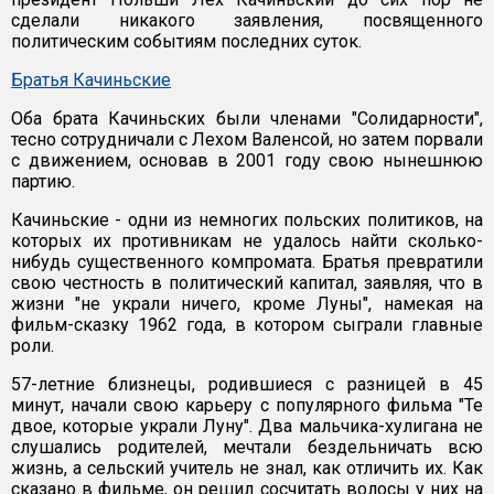
сделали никакого заявления, посвященного
политическим событиям последних суток.
Братья Качиньские
Оба брата Качиньских были членами "Солидарности",
тесно сотрудничали с Лехом Валенсой, но затем порвали
с движением, основав в 2001 году свою нынешнюю
партию.
Качиньские - одни из немногих польских политиков, на
которых их противникам не удалось найти сколько-
нибудь существенного компромата. Братья превратили
свою честность в политический капитал, заявляя, что в
жизни "не украли ничего, кроме Луны", намекая на
фильм-сказку 1962 года, в котором сыграли главные
роли.
57-летние близнецы, родившиеся с разницей в 45
минут, начали свою карьеру с популярного фильма "Те
двое, которые украли Луну". Два мальчика-хулигана не
слушались родителей, мечтали бездельничать всю
жизнь, а сельский учитель не знал, как отличить их. Как
сказано в фильме, он решил сосчитать волосы у них на