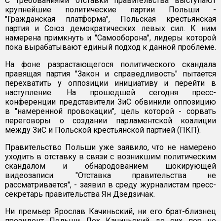
C требованиями отставки правительства выступают
крупнейшие политические партии Польши -
"Гражданская платформа", Польская крестьянская
партия и Союз демократических левых сил. К ним
намерена примкнуть и "Самооборона", лидеры которой
пока вырабатывают единый подход к данной проблеме.
На фоне разрастающегося политического скандала
правящая партия "Закон и справедливость" пытается
перехватить у оппозиции инициативу и перейти в
наступление. На прошедшей сегодня пресс-
конференции представители ЗиС обвинили оппозицию
в "намеренной провокации", цель которой - сорвать
переговоры о создании парламентской коалиции
между ЗиС и Польской крестьянской партией (ПКП).
Правительство Польши уже заявило, что не намерено
уходить в отставку в связи с возникшим политическим
скандалом и обнародованием шокирующей
видеозаписи. "Отставка правительства не
рассматривается", - заявил в среду журналистам пресс-
секретарь правительства Ян Дзедзичак.
Ни премьер Ярослав Качиньский, ни его брат-близнец
президент Польши Лех Качиньский до сих пор не