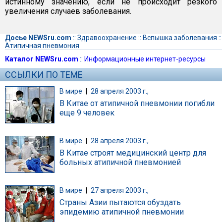
истинному значению, если не происходит резкого
увеличения случаев заболевания.
Досье NEWSru.com
::
Здравоохранение
::
Вспышка заболевания
::
Атипичная пневмония
Каталог NEWSru.com
::
Информационные интернет-ресурсы
ССЫЛКИ ПО ТЕМЕ
В мире
|
28 апреля 2003 г.,
В Китае от атипичной пневмонии погибли
еще 9 человек
В мире
|
28 апреля 2003 г.,
В Китае строят медицинский центр для
больных атипичной пневмонией
В мире
|
27 апреля 2003 г.,
Страны Азии пытаются обуздать
эпидемию атипичной пневмонии