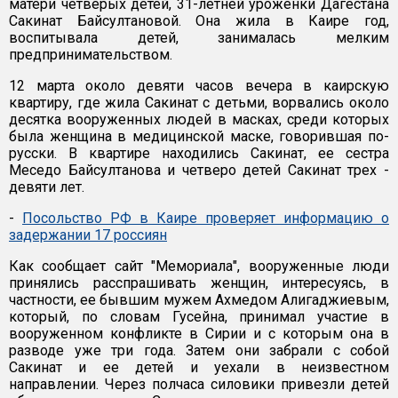
матери четверых детей, 31-летней уроженки Дагестана
Сакинат Байсултановой. Она жила в Каире год,
воспитывала детей, занималась мелким
предпринимательством.
12 марта около девяти часов вечера в каирскую
квартиру, где жила Сакинат с детьми, ворвались около
десятка вооруженных людей в масках, среди которых
была женщина в медицинской маске, говорившая по-
русски. В квартире находились Сакинат, ее сестра
Меседо Байсултанова и четверо детей Сакинат трех -
девяти лет.
-
Посольство РФ в Каире проверяет информацию о
задержании 17 россиян
Как сообщает сайт "Мемориала", вооруженные люди
принялись расспрашивать женщин, интересуясь, в
частности, ее бывшим мужем Ахмедом Алигаджиевым,
который, по словам Гусейна, принимал участие в
вооруженном конфликте в Сирии и с которым она в
разводе уже три года. Затем они забрали с собой
Сакинат и ее детей и уехали в неизвестном
направлении. Через полчаса силовики привезли детей