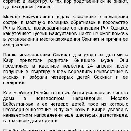
обратно в квартиру. C тех пор родственники не знают,
где находится Сакинат.
Меседо Байсултанова подала заявление о похищении
сестры в местную полицию, обратилась в посольство
РФ в Каире, правозащитные организации РФ. Однако,
как уточняет Гусейн Байсултанов, никто не смог помочь
в установлении местонахождения Сакинат и причин ее
задержания.
После исчезновения Сакинат для ухода за детьми в
Каир прилетели родители бывшего мужа. Они
поселились в квартире невестки. 24 апреля после
полуночи в квартиру вновь ворвались неизвестные в
масках и забрали четверых детей Сакинат и ее
свекровь.
Как сообщил Гусейн, тогда же были увезены из своего
дома в неизвестном направлении Меседо
Байсултанова и ее четверо детей, трое из которых
несовершеннолетние. В ту же ночь в Каире увезли в
неизвестном направлении еще шестерых дагестанцев,
в том числе двоих детей.
Гусейн обратился в консульский отдел при посольстве