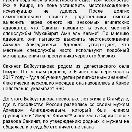
РФ в Каире, но пока установить местонахождение
исчезнувших не удалось. После долгих
самостоятельных поисков родственники смогли
выяснить через одного из знакомых египетских
адвокатов, что Сакинат находится в руках местной
спецслужбы "Мухабарат Амн аль Кавми". По мнению
адвоката, они пытаются выяснить местонахождение
Ахмеда Алигаджиева. Адвокат утверждает, что
местные спецслужбы часто используют подобный
метод давления на преступника через его близких.
Сакинат Байсултанова родом из дагестанского села
Гимры. По словам родных, в Египет она переехала в
2017 году - "для обучения детей религиозным знаниям".
Фактически несколько месяцев она находилась в Каире
нелегально, указывает BBC.
До этого Байсултанова несколько лет жила в Стамбуле,
где в посольстве России развелась со своим мужем
Ахмедом Алигаджиевым, который был членом
группировки "Имарат Кавказ"* и воевал в Сирии. После
развода Сакинат, по утверждению родных, с мужем не
общалась и о судьбе его ничего не знала.