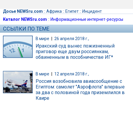
Досье NEWSru.com
::
Африка
::
Египет
::
Инцидент
Каталог NEWSru.com
::
Информационные интернет-ресурсы
ССЫЛКИ ПО ТЕМЕ
В мире
|
26 апреля 2018 г.,
Иракский суд вынес пожизненный
приговор еще двум россиянкам,
обвиненным в пособничестве ИГ*
В мире
|
12 апреля 2018 г.,
Россия возобновила авиасообщение с
Египтом: самолет "Аэрофлота" впервые
за два с половиной года приземлился в
Каире