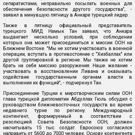
сепаратистами, неправильно посылать военных для
обеспечения безопасности другого государства", -
заявил в минувшую пятницу в Анкаре турецкий лидер.
Также в пятницу официальный представитель
турецкого МИД Намык Тан заявил, что Анкара
выдвигает несколько условий, при соблюдении
которых она может присоединиться к миссии ООН на
Ближнем Востоке. "Мы не хотим участвовать в военной
операции, вступать в противостояние с "Хизбаллах" или
другой группировкой в регионе. Мы также не хотим
брать на себя миссию разоружения. Наше желание -
участвовать в восстановлении Ливана и оказывать
содействие государственным органам власти в
выполнении их функций", - подчеркнул Тан.
Присоединение Турции к миротворческим силам ООН
глава турецкой дипломатии Абдуллах Гюль обсудил с
руководством ближневосточных государств во время
недавнего турне по региону. Международный
контингент, формируемый в соответствии с
резолюцией Совета Безопасности ООН, должен
насчитывать 15 тыс. солдат. Евросоюз согласился
направить от 5600 до 7000 человек. Основу контингента