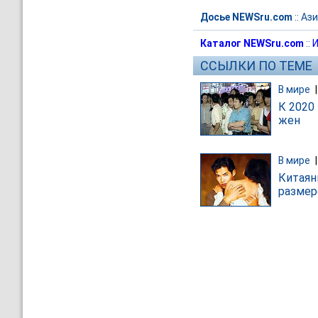
Досье NEWSru.com
::
Ази
Каталог NEWSru.com
::
И
ССЫЛКИ ПО ТЕМЕ
В мире
К 2020
жен
В мире
Китаян
размер