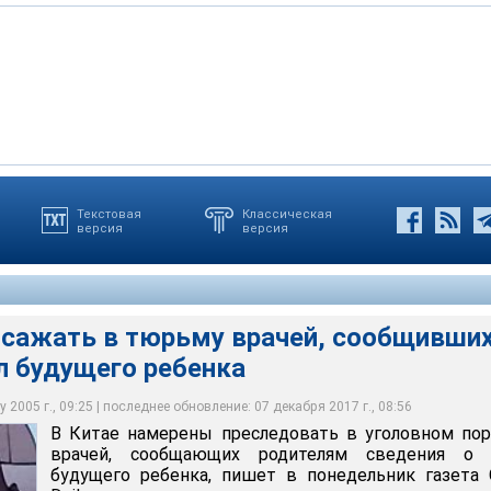
отовящимися дополнениями к Уголовному кодексу КНР, врачам,
Текстовая
Классическая
версия
версия
реследовать в уголовном порядке врачей, сообщающих
 по половому признаку, а также сообщающим родителям
70-х годов проводится политика планирования семьи и
 о поле будущего ребенка, пишет в понедельник газета China
будущего ребенка, будут грозить различные сроки тюремного
мости. Большинству семей в стране разрешается иметь лишь
т сажать в тюрьму врачей, сообщивши
л будущего ребенка
 2005 г., 09:25 | последнее обновление: 07 декабря 2017 г., 08:56
В Китае намерены преследовать в уголовном по
врачей, сообщающих родителям сведения о 
будущего ребенка, пишет в понедельник газета 