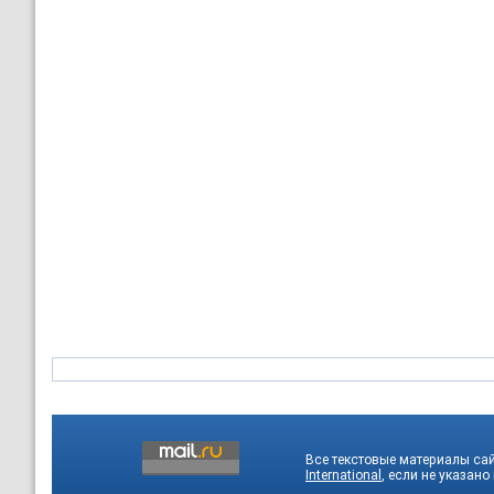
Все текстовые материалы са
International
, если не указано