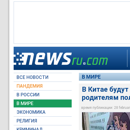
В соответствии с г
В Китае намерены п
проводящим аборты
В Китае с конца 19
родителям сведения
информацию о поле 
ограничения рождае
Daily
заключения
одного ребенка
В МИРЕ
ВСЕ НОВОСТИ
Архив NEWSru.com
Архив NEWSru.com
Архив NEWSru.com
ПАНДЕМИЯ
В Китае буду
В РОССИИ
родителям по
В МИРЕ
время публикации: 28 february
ЭКОНОМИКА
РЕЛИГИЯ
КРИМИНАЛ