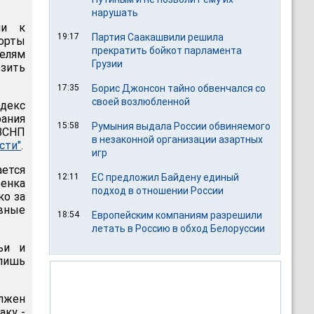
нарушать
ми к
19:17
Партия Саакашвили решила
борты
прекратить бойкот парламента
телям
Грузии
озить
17:35
Борис Джонсон тайно обвенчался со
своей возлюбленной
одекс
рания
15:58
Румыния выдала России обвиняемого
ВСНП
в незаконной организации азартных
сти"
.
игр
ется
12:11
ЕС предложил Байдену единый
бенка
подход в отношении России
ко за
ивные
18:54
Европейским компаниям разрешили
летать в Россию в обход Белоруссии
ьи и
 лишь
олжен
аку -