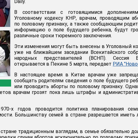
Daily.
В соответствии с готовящимися дополнения
Уголовному кодексу КНР, врачам, проводящим а
по половому признаку, а также сообщающим роди
информацию о поле будущего ребенка, будут гр
различные сроки тюремного заключения.
Эти изменения могут быть внесены в Уголовный к
уже на ближайшем заседании Всекитайского соб
народных представителей (ВСНП). Сессия 
открывается в Пекине 5 марта, передает
РИА "Ново
В настоящее время в Китае врачам уже запреща
сообщать родителям сведения о поле будущего ре
или проводить аборты по половому признаку. Одна
ретов врачам грозят пока лишь штрафы и администрат
970-х годов проводится политика планирования сем
мости. Большинству семей в стране разрешается иметь
стране традиционным взглядам, в семье обязательно д
ередки случаи абортов исключительно по половому призн