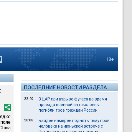
18+
ПОСЛЕДНИЕ НОВОСТИ РАЗДЕЛА
х
22:40
В ЦАР при взрыве фугаса во время
проезда военной автоколонны
погибли трое граждан России
рядке
20:08
Байден намерен поднять тему прав
поле
человека на июньской встрече с
China
Путиным и не позволит ему их