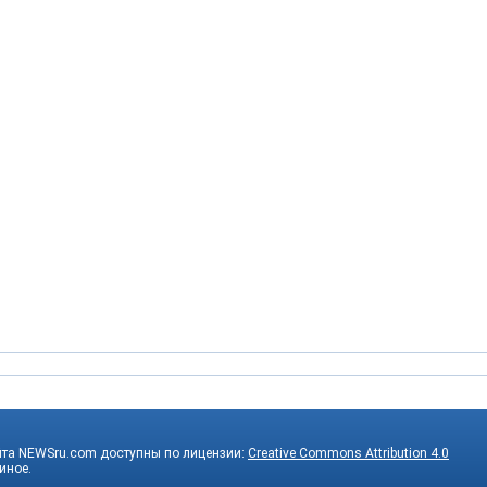
йта NEWSru.com доступны по лицензии:
Creative Commons Attribution 4.0
 иное.