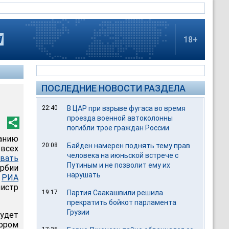
18+
ПОСЛЕДНИЕ НОВОСТИ РАЗДЕЛА
22:40
В ЦАР при взрыве фугаса во время
проезда военной автоколонны
погибли трое граждан России
анию
20:08
Байден намерен поднять тему прав
 всех
человека на июньской встрече с
ивать
Путиным и не позволит ему их
ербии
нарушать
т
РИА
истр
19:17
Партия Саакашвили решила
прекратить бойкот парламента
Грузии
будет
ором