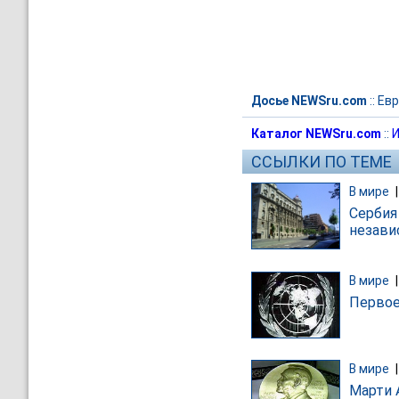
Досье NEWSru.com
::
Евр
Каталог NEWSru.com
::
И
ССЫЛКИ ПО ТЕМЕ
В мире
Сербия
незави
В мире
Первое
В мире
Марти 