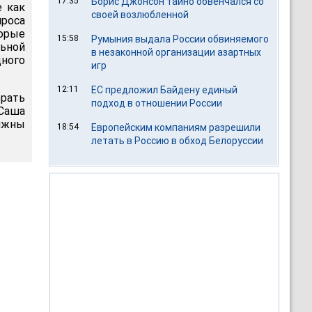
17:35
Борис Джонсон тайно обвенчался со
 как
своей возлюбленной
роса
торые
15:58
Румыния выдала России обвиняемого
ьной
в незаконной организации азартных
ного
игр
12:11
ЕС предложил Байдену единый
рать
подход в отношении России
Саша
олжны
18:54
Европейским компаниям разрешили
летать в Россию в обход Белоруссии