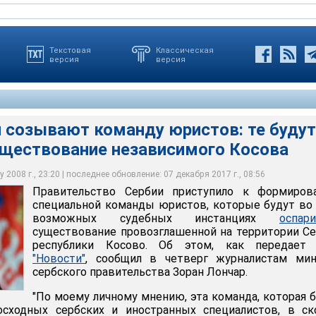
Текстовая
Классическая
версия
версия
и созывают команду юристов: те будут
уществование независимого Косова
бии приступило к формированию специальной команды юристов,
ривать существование республики Косово - сообщил министр
ьства Зоран Лончар
 2008 г., 23:20 | последнее обновление: 07 декабря 2017 г., 08:56
Правительство Сербии приступило к формиров
специальной команды юристов, которые будут во
возможных судебных инстанциях
оспар
существование провозглашенной на территории С
республики Косово. Об этом, как передае
"Новости"
, сообщил в четверг журналистам мин
сербского правительства Зоран Лончар.
"По моему личному мнению, эта команда, которая 
осходных сербских и иностранных специалистов, в ск