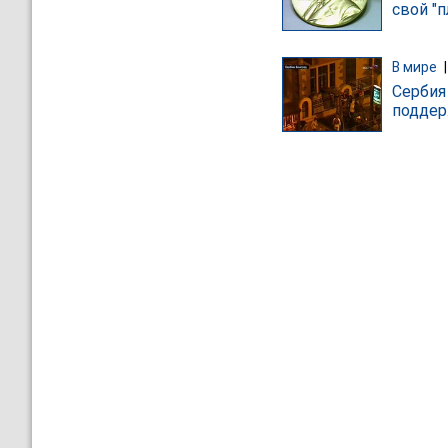
свой "п
В мире
Сербия
поддер