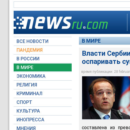
В МИРЕ
ВСЕ НОВОСТИ
ПАНДЕМИЯ
Власти Серби
В РОССИИ
оспаривать с
Правительство Сер
которые будут оспа
В МИРЕ
сербского правител
время публикации: 28 february
ЭКОНОМИКА
b92.net
РЕЛИГИЯ
КРИМИНАЛ
СПОРТ
КУЛЬТУРА
ИНОПРЕССА
составлена из прев
МНЕНИЯ