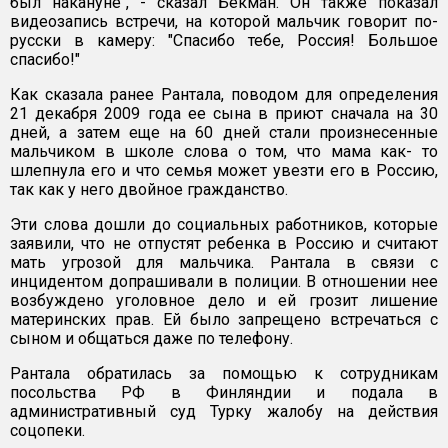
был накануне", - сказал Бекман. Он также показал
видеозапись встречи, на которой мальчик говорит по-
русски в камеру: "Спасибо тебе, Россия! Большое
спасибо!"
Как сказала ранее Рантала, поводом для определения
21 декабря 2009 года ее сына в приют сначала на 30
дней, а затем еще на 60 дней стали произнесенные
мальчиком в школе слова о том, что мама как- то
шлепнула его и что семья может увезти его в Россию,
так как у него двойное гражданство.
Эти слова дошли до социальных работников, которые
заявили, что не отпустят ребенка в Россию и считают
мать угрозой для мальчика. Рантала в связи с
инцидентом допрашивали в полиции. В отношении нее
возбуждено уголовное дело и ей грозит лишение
материнских прав. Ей было запрещено встречаться с
сыном и общаться даже по телефону.
Рантала обратилась за помощью к сотрудникам
посольства РФ в Финляндии и подала в
административный суд Турку жалобу на действия
соцопеки.