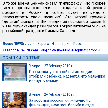
В то же время Бекман сказал "Интерфаксу", что "скорее
всего, органы соцопеки не ожидали такой резкой
реакции в России и сейчас будут вынуждены
пересмотреть свою позицию". Это второй громкий
"детский" скандал в Финляндии за последнее время. В
2009 году скандал разыгрался вокруг пятилетнего сына
российской гражданки Риммы Салонен.
Досье NEWSru.com
::
Европа
::
Финляндия
::
Россия
Каталог NEWSru.com
::
Информационные интернет-ресурсы
ССЫЛКИ ПО ТЕМЕ
В мире
|
27 february 2010 г.,
Россиянка, у которой в Финляндии
отобрали ребенка, надеется, что мальчика
вернут в семью
В мире
|
26 february 2010 г.,
За ребенка россиянки, живущей в
Финляндии, началась борьба в суде -