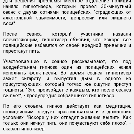
Для решения проблемы местное отделение полиции
наняло гипнотизера, который провел 30-минутный
сеанс с двумя сотнями полицейских, "страдающих от
алкогольной зависимости, депрессии или лишнего
веса".
После сеанса, который участники назвали
впечатляющим, гипнотизер объявил, что вскоре все
полицейские избавятся от своей вредной привычки и
перестанут пить.
Участвовавшие в сеансе рассказывают, что под
воздействием гипноза один из полицейских начал
исполнять фолк-песни. Во время сеанса гипнотизер
зажег сигарету и выпустил дым в одного из
присутствующих, который тотчас же ощутил приступ
тошноты. "Это произойдет с каждым, кто после сеанса
выпьет", - предупредил собравшихся гипнотизер.
По его словам, гипноз действует как медитация,
полицейским следует практиковаться и в домашних
условиях. "Вскоре у них отпадет желание выпить. Как
только они начнут пить, они почувствуют себя плохо", -
сказал гипнотизер.