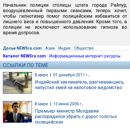
Начальник полиции столицы штата города Райпур,
воодушевленный первыми сеансами, теперь хочет,
чтобы гипнотизер помог полицейским избавиться от
лишнего веса и повышенного давления. Кроме того, в
полиции не исключают использование гипноза во
время допросов.
Досье NEWSru.com
::
Азия
::
Индия
::
Общество
Каталог NEWSru.com
::
Информационные интернет-ресурсы
ССЫЛКИ ПО ТЕМЕ
В мире
|
01 декабря 2011 г.,
Индийский заклинатель, разгневавшись,
напустил змей на налоговое ведомство
В мире
|
15 июня 2006 г.,
Премьер-министр Молдавии
распорядился убрать с дорог толстых
полицейских