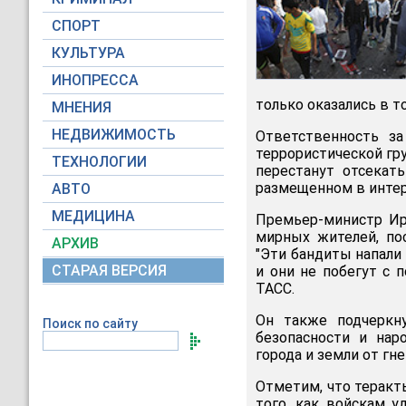
СПОРТ
КУЛЬТУРА
ИНОПРЕССА
только оказались в т
МНЕНИЯ
НЕДВИЖИМОСТЬ
Ответственность за
террористической гр
ТЕХНОЛОГИИ
перестанут отсекать
размещенном в интер
АВТО
МЕДИЦИНА
Премьер-министр Ир
мирных жителей, по
АРХИВ
"Эти бандиты напали 
СТАРАЯ ВЕРСИЯ
и они не побегут с 
ТАСС.
Он также подчеркну
Поиск по сайту
безопасности и нар
города и земли от гн
Отметим, что теракт
того, как войскам у