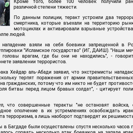
Кроме того, более 100 человек получили ран
различной степени тяжести.
По данным полиции, теракт устроили два террор
смертника, которые въехали на территорию рын
мотоциклах и активировали взрывные устройства
олпе людей.
 нападение взяли на себя боевики запрещенной в Ро
уппировки "Исламское государство" (ИГ, ДАИШ). "Наши ме
 головы врагам, где бы они не находились", - говори
нете заявлении террористов.
ака Хейдар аль-Абади заявил, что экстремисты напада
скольку терпят поражения от армии правительственных
на гражданских, потому что им никто не будет противост
поля битвы перед лицом бравых солдат", - цитирует пол
л, что совершенные теракты "не остановят войска, 
одное ополчение в их устремлениях освобождать ирак
ета терроризма, а лишь наоборот подтвердят их решимость
ы в Багдаде были осуществлены спустя несколько часов 
далось сорвать несколько атак боевиков на западе ира