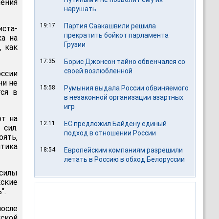
ения
нарушать
19:17
Партия Саакашвили решила
иста-
прекратить бойкот парламента
ка на
Грузии
, как
17:35
Борис Джонсон тайно обвенчался со
своей возлюбленной
ссии
чи не
15:58
Румыния выдала России обвиняемого
тся в
в незаконной организации азартных
игр
ют на
12:11
ЕС предложил Байдену единый
 сил.
подход в отношении России
оять,
итика
18:54
Европейским компаниям разрешили
летать в Россию в обход Белоруссии
силы
ские
".
после
кской