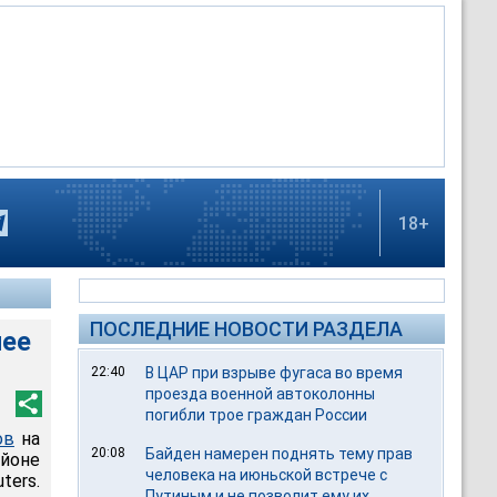
18+
ПОСЛЕДНИЕ НОВОСТИ РАЗДЕЛА
лее
22:40
В ЦАР при взрыве фугаса во время
проезда военной автоколонны
погибли трое граждан России
ов
на
20:08
Байден намерен поднять тему прав
йоне
человека на июньской встрече с
ters.
Путиным и не позволит ему их