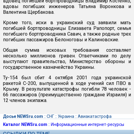
вдовец погибшей бортпроводницы Владимир Костенко,
вдовы погибших инженеров Татьяна Воронкова и
Валентина Щербакова.
Кроме того, иски в украинский суд заявили мать
погибшей бортпроводницы Елизавета Рапопорт, семья
погибшего бортпроводника Савич, а также родные трех
погибших пассажиров Белоноговы и Калиновские.
Общая сумма исковых требования составляет
несколько миллионов гривен. Ответчиками по делу
выступают правительство, Министерство обороны и
государственное казначейство Украины.
Ту-154 был сбит 4 октября 2001 года украинской
ракетой С-200, выпущенной в ходе учений сил ПВО в
Крыму. В результате катастрофы погибли 78 человек -
66 пассажиров (преимущественно граждане Израиля) и
12 членов экипажа.
Досье NEWSru.com
::
СНГ
::
Украина
::
Авиакатастрофа
Каталог NEWSru.com
::
Информационные интернет-ресурсы
ССЫЛКИ ПО ТЕМЕ