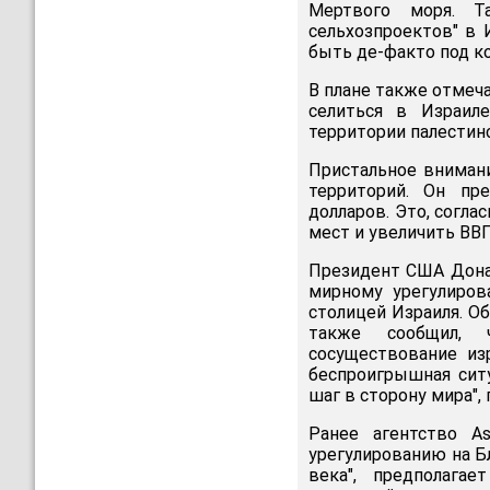
Мертвого моря. Та
сельхозпроектов" в 
быть де-факто под к
В плане также отмеч
селиться в Израил
территории палестинс
Пристальное внимани
территорий. Он пр
долларов. Это, согла
мест и увеличить ВВП
Президент США Донал
мирному урегулиров
столицей Израиля. О
также сообщил, 
сосуществование изр
беспроигрышная ситу
шаг в сторону мира",
Ранее агентство A
урегулированию на Б
века", предполага