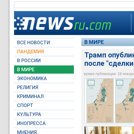
В МИРЕ
ВСЕ НОВОСТИ
ПАНДЕМИЯ
Трамп опублик
В РОССИИ
после "сделки
Дональд Трамп заяв
Президент США Дона
урегулированию на
В МИРЕ
Палестинской автон
Израиля
время публикации: 28 января 
ЭКОНОМИКА
Donald J. Trump / Tw
The White House / T
РЕЛИГИЯ
КРИМИНАЛ
СПОРТ
КУЛЬТУРА
ИНОПРЕССА
МНЕНИЯ