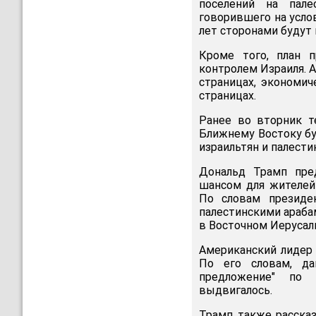
поселений на пале
говорившего на услов
лет сторонами будут
Кроме того, план п
контролем Израиля. А
страницах, экономич
страницах.
Ранее во вторник т
Ближнему Востоку бу
израильтян и палести
Дональд Трамп пре
шансом для жителей
По словам президе
палестинскими араба
в Восточном Иерусал
Американский лидер 
По его словам, да
предложение" по б
выдвигалось.
Трамп также рассказ