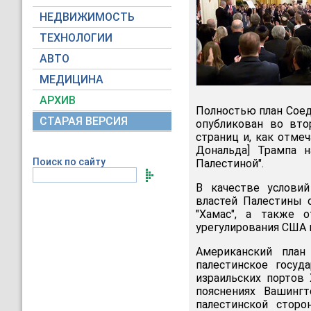
НЕДВИЖИМОСТЬ
ТЕХНОЛОГИИ
АВТО
МЕДИЦИНА
АРХИВ
Полностью план Сое
СТАРАЯ ВЕРСИЯ
опубликован во вто
страниц и, как отме
Дональда] Трампа 
Поиск по сайту
Палестиной".
В качестве условий
властей Палестины 
"Хамас", а также 
урегулирования США 
Американский план
палестинское госуд
израильских портов
пояснениях Вашинг
палестинской стор