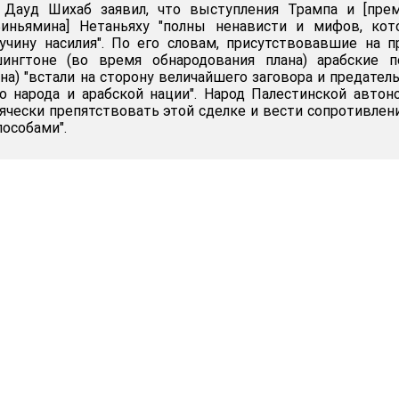
 Дауд Шихаб заявил, что выступления Трампа и [прем
иньямина] Нетаньяху "полны ненависти и мифов, кот
учину насилия". По его словам, присутствовавшие на п
ингтоне (во время обнародования плана) арабские п
на) "встали на сторону величайшего заговора и предател
о народа и арабской нации". Народ Палестинской автон
сячески препятствовать этой сделке и вести сопротивлен
особами".