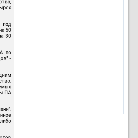
тва,
тырех
 под
на 50
на 30
ША по
ов" -
дним
ство.
емых
цы ПА
зни".
нное
либо
готов