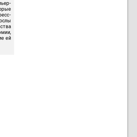
ьер-
орые
ресс-
ослы
ьства
омии,
ие ей