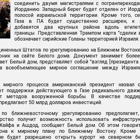
соединить двумя магистралями с погранпереход
Иорданию. Западный берег будет отделен от Иор
полосой израильской территории. Кроме того, с
Газа в ПА будет существенно расширен, к 
добавятся два крупных района вдоль египет
границы. Представленная Трампом карта "сделки 
обозначает сирийские Голаны территорией Израиля.
диненных Штатов по урегулированию на Ближнем Восток
рник на сайте Белого дома. Документ занимает более
чает Белый дом, представляет собой "взгляд [президент
на всеобъемлющее мирное соглашение между Израил
 мирного процесса американский президент назвал о
от поддержки действующего в Газе радикального движ
от методов вооруженной борьбы. В качестве подде
предлагают 50 млрд долларов инвестиций.
 по ближневосточному урегулированию предполагает,
арство получит возможность использовать инфраструк
 Хайфа и Ашдод, сообщает Белый дом. Об этом говори
тона к мирному плану по Ближнему Востоку. Кроме т
оне будет разрешено открыть курорт на северном бе