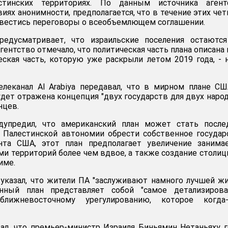
стинских территориях. По данным источника агентс
иях анонимности, предполагается, что в течение этих че
 вестись переговоры о всеобъемлющем соглашении.
редусматривает, что израильские поселения остаются
гентство отмечало, что политическая часть плана описана 
еская часть, которую уже раскрыли летом 2019 года, - 
елеканал Al Arabiya передавал, что в мирном плане С
дет отражена концепция "двух государств для двух народ
нцев.
дупредил, что американский план может стать после
 Палестинской автономии обрести собственное государ
нта США, этот план предполагает увеличение занима
ми территорий более чем вдвое, а также создание столи
име.
указал, что жители ПА "заслуживают намного лучшей жи
нный план представляет собой "самое детализирова
лижневосточному урегулированию, которое когда-
ал, что премьер-министр Израиля Биньямин Нетаньяху 