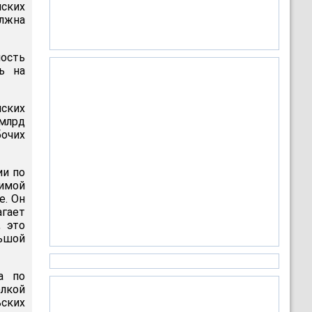
ских
олжна
ность
ь на
нских
млрд
бочих
ии по
имой
е. Он
гает
, это
льшой
а по
елкой
ских