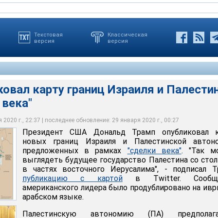
Текстовая
Классическая
версия
версия
овал карту границ Израиля и Палести
 века"
ил во вторник, что план его администрации по мирному
льд Трамп опубликовал карту новых границ Израиля и
 Ближнем Востоке сохраняет Иерусалим неделимой столицей
омии, предложенных в рамках "сделки века"
2020 г., 22:37 | последнее обновление: 29 января 2020 г., 00:27
Президент США Дональд Трамп опубликовал к
itter
witter
новых границ Израиля и Палестинской автоно
предложенных в рамках
"сделки века"
. "Так м
выглядеть будущее государство Палестина со сто
в частях восточного Иерусалима", - подписал 
публикацию с картой
в Twitter. Сообщ
американского лидера было продублировано на ивр
арабском языке.
Палестинскую автономию (ПА) предполага