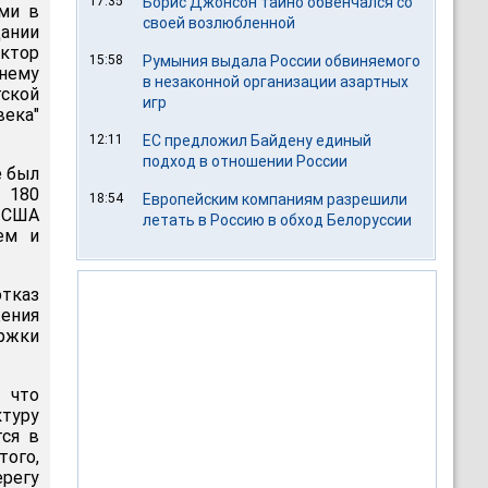
17:35
Борис Джонсон тайно обвенчался со
ами в
своей возлюбленной
дании
ектор
15:58
Румыния выдала России обвиняемого
нему
в незаконной организации азартных
ской
игр
века"
12:11
ЕС предложил Байдену единый
подход в отношении России
е был
 180
18:54
Европейским компаниям разрешили
а США
летать в Россию в обход Белоруссии
ем и
тказ
ения
ржки
 что
туру
тся в
ого,
регу