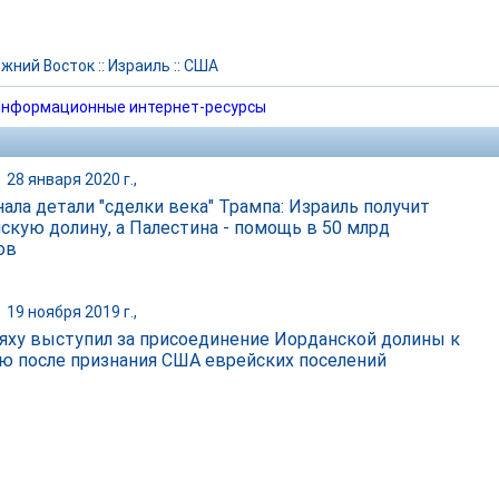
жний Восток
::
Израиль
::
США
нформационные интернет-ресурсы
|
28 января 2020 г.,
нала детали "сделки века" Трампа: Израиль получит
скую долину, а Палестина - помощь в 50 млрд
ов
|
19 ноября 2019 г.,
яху выступил за присоединение Иорданской долины к
ю после признания США еврейских поселений