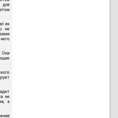
 для
 этом
ал их
р не
авами
 него
 Они
ющие
кого
рует
падет
ка не
и, а
ления