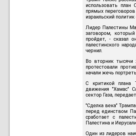
использовать план 
прямых переговоров 
израильский политик 
Лидер Палестины Ма
заговором, который
пройдет, - сказал 
палестинского народа
чернил.
Во вторник тысячи 
протестовали проти
начали жечь портреты
С критикой плана 
движения "Хамас" С
сектор Газа, передае
"Сделка века" Трампа
перед единством Па
сработает с палест
Палестина и Иерусалим
Один из лидеров наи