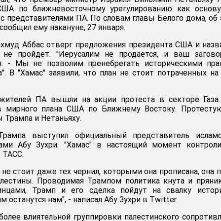
США по ближневосточному урегулированию как основу
с представителями ПА. По словам главы Белого дома, об
сообщил ему накануне, 27 января.
хмуд Аббас отверг предложения президента США и назв
 не пройдет. "Иерусалим не продается, и ваш загово
он. - Мы не позволим пренебрегать историческими пр
". В "Хамас" заявили, что план не стоит потраченных на
жителей ПА вышли на акции протеста в секторе Газа.
в мирного плана США по Ближнему Востоку. Протесту
 Трампа и Нетаньяху.
Трампа выступил официальный представитель исламс
ами Абу Зухри. "Хамас" в настоящий момент контроли
т ТАСС.
 не стоит даже тех чернил, которыми она прописана, она 
лестины. Проводимая Трампом политика кнута и пряни
инцами, Трамп и его сделка пойдут на свалку истори
 останутся нам", - написал Абу Зухри в Twitter.
более влиятельной группировки палестинского сопротив