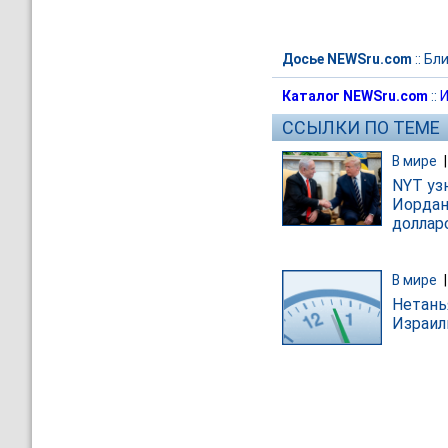
Досье NEWSru.com
::
Бли
Каталог NEWSru.com
::
И
ССЫЛКИ ПО ТЕМЕ
В мире
NYT уз
Иордан
доллар
В мире
Нетань
Израил