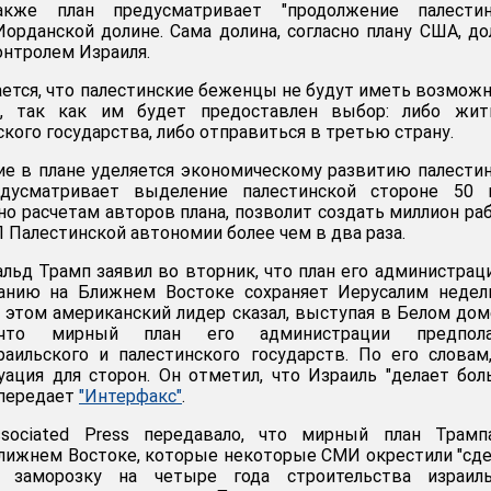
кже план предусматривает "продолжение палестин
Иорданской долине. Сама долина, согласно плану США, д
онтролем Израиля.
ается, что палестинские беженцы не будут иметь возмож
е, так как им будет предоставлен выбор: либо жит
кого государства, либо отправиться в третью страну.
е в плане уделяется экономическому развитию палести
едусматривает выделение палестинской стороне 50 
сно расчетам авторов плана, позволит создать миллион ра
 Палестинской автономии более чем в два раза.
ьд Трамп заявил во вторник, что план его администрац
анию на Ближнем Востоке сохраняет Иерусалим недел
б этом американский лидер сказал, выступая в Белом дом
что мирный план его администрации предпола
аильского и палестинского государств. По его словам
ация для сторон. Он отметил, что Израиль "делает бо
 передает
"Интерфакс"
.
ssociated Press передавало, что мирный план Трамп
лижнем Востоке, которые некоторые СМИ окрестили "сд
ет заморозку на четыре года строительства израиль