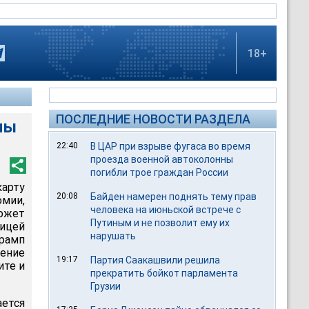
18+
ПОСЛЕДНИЕ НОВОСТИ РАЗДЕЛА
ны
22:40
В ЦАР при взрыве фугаса во время
проезда военной автоколонны
погибли трое граждан России
арту
20:08
Байден намерен поднять тему прав
мии,
человека на июньской встрече с
ожет
Путиным и не позволит ему их
лицей
нарушать
Трамп
ение
19:17
Партия Саакашвили решила
ите и
прекратить бойкот парламента
Грузии
ется