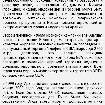
Великобританию, поскольку контракты на разработку и
разведку нефти, заключенные Саддамом с Китаем,
Францией, Индией, Индонезией и Россией, могут быть
принесены в жертву интересам американских и,
возможно, британских компаний. А американское
военное присутствие в Ираке является страховкой от
экстремистов из Ирана и Саудовской Аравии.
Второй причиной начала иракской кампании The Guardian
называет желание Белого дома сохранить доллар в
качестве мировой резервной валюты. За последние 15
лет суммарный торговый дефицит США вырос до 2700
млрд долларов, что вредит позициям
привилегированной валюты. Хотя около 80% обменных
операций и половина мировой торговли ведется в
долларах, евро является реальной альтернативой. Доля
стран зоны евро в мировой торговле и торговле с ОПЕК
больше, чем доля США.
В 1999 году Иран стал оценивать свою нефть в евро, а в
конце 2000 года Саддам перевел на евро иракскую
нефть. Если бы страны ОПЕК последовали примеру
Саддама, последствия для Буша были бы очень
серьезными. Отказ всего мира от долларов на пике