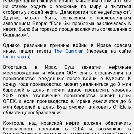
Рамсфельдом накануне войны заявления о том, что "мы
не станем ходить с войсками по миру и пытаться
отобрать у людей нефть. Демократии так не действуют".
Другие, может быть, согласятся с послевоенным
заявлением Блэра: "Если бы проблема заключалась в
нефти, было бы гораздо проще заключить соглашение с
Саддамом".
Однако, реальные причины войны в Ираке совсем
иные, пишет газета
The Guardian
(перевод на сайте
Inopressa.ru
).
Вторгшись в Ирак, Буш захватил нефтяные
месторождения и убедил ООН снять ограничения на
производство, введенные после войны в Кувейте. К
концу года производство может увеличиться до 3 млн
баррелей в день и почти вдвое превысить уровень
2002 года. Увеличение производства снизит цены
ОПЕК, а если производство в Ираке увеличится до 6
млн баррелей в день, Буш сможет атаковать ОПЕК в
области ценообразования.
Контроль над иракской нефти должен обеспечить
безопасность поставок в США и, возможно, в