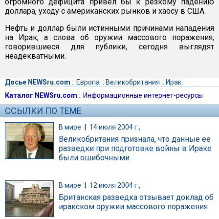
огромного дефицита привел бы к резкому падению
доллара, уходу с американских рынков и хаосу в США.
Нефть и доллар были истинными причинами нападения
на Ирак, а слова об оружии массового поражения,
говорившиеся для публики, сегодня выглядят
неадекватными.
Досье NEWSru.com
::
Европа
::
Великобритания
::
Ирак
Каталог NEWSru.com
::
Информационные интернет-ресурсы
ССЫЛКИ ПО ТЕМЕ
В мире
|
14 июля 2004 г.,
Великобритания признала, что данные ее
разведки при подготовке войны в Ираке
были ошибочными
В мире
|
12 июля 2004 г.,
Британская разведка отзывает доклад об
иракском оружии массового поражения