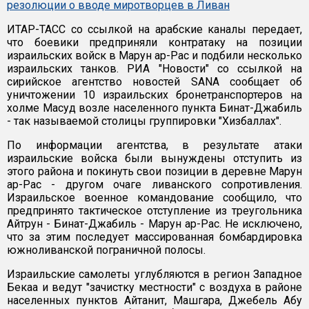
резолюции о вводе миротворцев в Ливан
ИТАР-ТАСС со ссылкой на арабские каналы передает,
что боевики предприняли контратаку на позиции
израильских войск в Марун ар-Рас и подбили несколько
израильских танков. РИА "Новости" со ссылкой на
сирийское агентство новостей SANA сообщает об
уничтожении 10 израильских бронетранспортеров на
холме Масуд возле населенного пункта Бинат-Джабиль
- так называемой столицы группировки "Хизбаллах".
По информации агентства, в результате атаки
израильские войска были вынуждены отступить из
этого района и покинуть свои позиции в деревне Марун
ар-Рас - другом очаге ливанского сопротивления.
Израильское военное командование сообщило, что
предпринято тактическое отступление из треугольника
Айтрун - Бинат-Джабиль - Марун ар-Рас. Не исключено,
что за этим последует массированная бомбардировка
южноливанской пограничной полосы.
Израильские самолеты углубляются в регион Западное
Бекаа и ведут "зачистку местности" с воздуха в районе
населенных пунктов Айтанит, Машгара, Джебель Абу