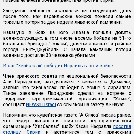
планов начинать боевые действия против Сирии.
Заседание кабинета состоялось на следующий день
после того, как израильские войска понесли самые
тяжелые потери за две недели ливанской кампании.
Накануне в боях на юге Ливана погибли девять
военнослужащих, в том числе восемь бойцов из 51-го
батальона бригады "Голани", действовавшего в районе
города Бинт-Джубейль. С начала кампании потери
военных достигли 33 человека убитыми.
Иран: "Хизбаллах" победит Израиль в этой войне
Член иранского совета по национальной безопасности
Али Лариджани, находящийся с визитом в Дамаске,
заявил, что "Хизбаллах" победит в войне с Израилем.
Такое заявление Лариджани сделал на встрече с
лидерами террористической организации "Хамас",
сообщает
NEWSru Israel
со ссылкой на газету Al-Hayat.
Напомним, что кувейтская газета "А-Сияса" писала ранее,
что лидер ливанской шиитской террористической
организации "Хизбаллах" шейх Хасан Насралла
посетил
столицу Сирии
и встретился там с иранскими