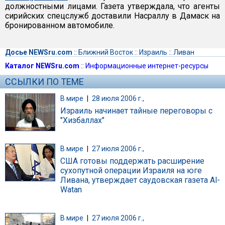
должностными лицами. Газета утверждала, что агенты
сирийских спецслужб доставили Насраллу в Дамаск на
бронированном автомобиле.
Досье NEWSru.com
::
Ближний Восток
::
Израиль
::
Ливан
Каталог NEWSru.com
::
Информационные интернет-ресурсы
ССЫЛКИ ПО ТЕМЕ
В мире
|
28 июля 2006 г.,
Израиль начинает тайные переговоры с
"Хизбаллах"
В мире
|
27 июля 2006 г.,
США готовы поддержать расширение
сухопутной операции Израиля на юге
Ливана, утверждает саудовская газета Al-
Watan
В мире
|
27 июля 2006 г.,