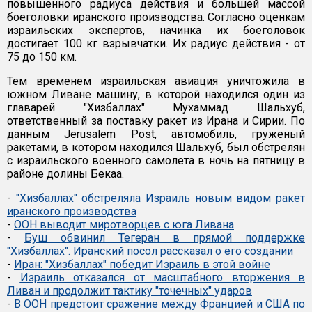
повышенного радиуса действия и большей массой
боеголовки иранского производства. Согласно оценкам
израильских экспертов, начинка их боеголовок
достигает 100 кг взрывчатки. Их радиус действия - от
75 до 150 км.
Тем временем израильская авиация уничтожила в
южном Ливане машину, в которой находился один из
главарей "Хизбаллах" Мухаммад Шальхуб,
ответственный за поставку ракет из Ирана и Сирии. По
данным Jerusalem Post, автомобиль, груженый
ракетами, в котором находился Шальхуб, был обстрелян
с израильского военного самолета в ночь на пятницу в
районе долины Бекаа.
-
"Хизбаллах" обстреляла Израиль новым видом ракет
иранского производства
-
ООН выводит миротворцев с юга Ливана
-
Буш обвинил Тегеран в прямой поддержке
"Хизбаллах". Иранский посол рассказал о его создании
-
Иран: "Хизбаллах" победит Израиль в этой войне
-
Израиль отказался от масштабного вторжения в
Ливан и продолжит тактику "точечных" ударов
-
В ООН предстоит сражение между Францией и США по