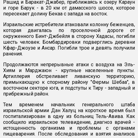
Рашид и Баракат-Джабер, приближаясь к озеру Караун
и горе Барук - в 20 км от дамасского шоссе, которое
пересекает долину Бекаа с запада на восток.
Израильские истребители атаковали колонну беженцев,
которая двигалась по проселочной дороге от
окруженного Бинт-Джбейля в сторону Хадасы, погибли
шесть человек. Бомбардировки подверглись деревни
Кфар-Джоузе и Ансар. Погибли трое и девять получили
ранения.
Продолжаются непрерывные атаки с воздуха на Эль-
Хиям и Марджаюн - крупные населенные пункты.
Артиллерия обстреливает ливанскую территорию,
примыкающую к спорному району "Фермы Шебаа", в
восточном секторе юга, и подступы к Тиру - западный и
прибрежный район.
Тем временем начальник генерального штаба
израильской армии Дан Халуц на короткое время был
госпитализирован в одну из больниц Тель-Авива. Как
сообщило израильское телевидение, диагноз врачей -
истощенность организма и проблемы с органами
пищеварения. После обследования и взятия анализов