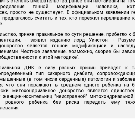
ть степень вмешательства: ранее они настаивали на том
пределения генной модификации человека, кот
ех, просто не существует. В официальном заявлении г
редлагалось считать и тех, кто пережил переливание 
в.
льство, приняв правильное по сути решение, прибегло к 
ентации, - заявил изданию лорд Уинстон. - Разумее
донорство является генной модификацией и наследу
ениями. Честное заявление, возможно, скорее бы заво
бщественности к этой методике".
риальной ДНК в силу разных причин приводят к т
определенный тип сахарного диабета, сопровождающе
 мышечные (в том числе сердечные) патологии и заболе
ся, что они поражают в среднем одного ребенка на 6
ески митохондриальное донорство является единстве
х женщин-носительниц "неисправной" митохондриально
ки родного ребенка без риска передать ему тяж
левания.