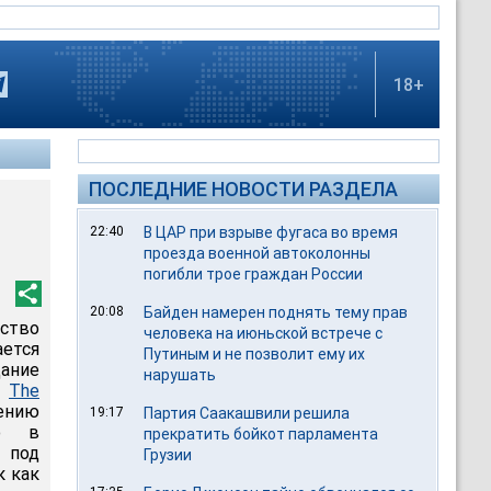
18+
ПОСЛЕДНИЕ НОВОСТИ РАЗДЕЛА
22:40
В ЦАР при взрыве фугаса во время
проезда военной автоколонны
погибли трое граждан России
20:08
Байден намерен поднять тему прав
ство
человека на июньской встрече с
ется
Путиным и не позволит ему их
ание
нарушать
т
The
лению
19:17
Партия Саакашвили решила
но в
прекратить бойкот парламента
 под
Грузии
к как