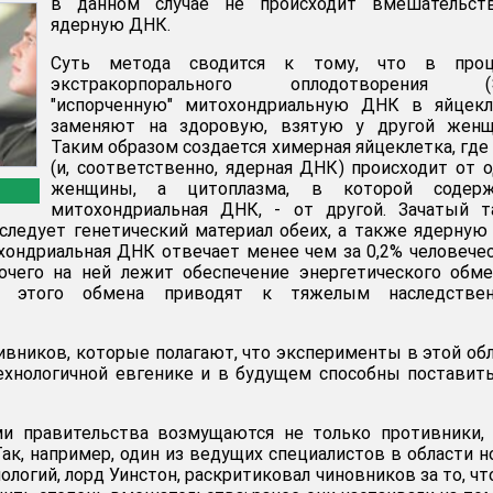
в данном случае не происходит вмешательст
ядерную ДНК.
Суть метода сводится к тому, что в проц
экстракорпорального оплодотворения (
"испорченную" митохондриальную ДНК в яйцекл
заменяют на здоровую, взятую у другой женщ
Таким образом создается химерная яйцеклетка, где
(и, соответственно, ядерная ДНК) происходит от 
женщины, а цитоплазма, в которой содерж
митохондриальная ДНК, - от другой. Зачатый т
следует генетический материал обеих, а также ядерну
хондриальная ДНК отвечает менее чем за 0,2% человече
рочего на ней лежит обеспечение энергетического обм
ия этого обмена приводят к тяжелым наследстве
ивников, которые полагают, что эксперименты в этой об
ехнологичной евгенике и в будущем способны поставит
и правительства возмущаются не только противники, 
Так, например, один из ведущих специалистов в области 
логий, лорд Уинстон, раскритиковал чиновников за то, чт