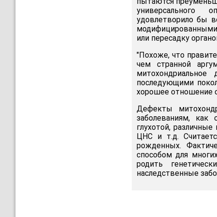
пытаются преуменьши
универсального о
удовлетворило бы вс
модифицированными п
или пересадку органо
"Похоже, что правите
чем странной аргум
митохондриальное 
последующими покол
хорошее отношение о
Дефекты митохонд
заболеваниям, как 
глухотой, различные
ЦНС и т.д. Считает
рожденных. Фактич
способом для многи
родить генетичес
наследственные забо