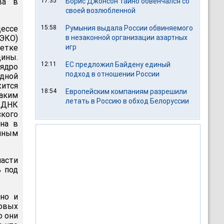
ва в
17:35
Борис Джонсон тайно обвенчался со
своей возлюбленной
ессе
15:58
Румыния выдала России обвиняемого
ЭКО)
в незаконной организации азартных
етке
игр
ины.
12:11
ЕС предложил Байдену единый
 ядро
подход в отношении России
одной
ится
18:54
Европейским компаниям разрешили
аким
летать в Россию в обход Белоруссии
ю ДНК
ского
ена в
нным
ласти
ь под
но и
новых
о они