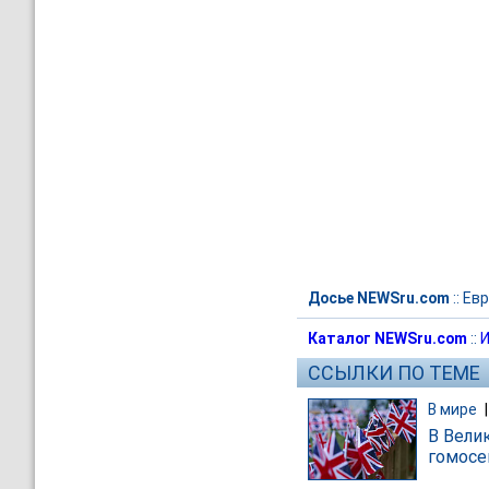
Досье NEWSru.com
::
Евр
Каталог NEWSru.com
::
И
ССЫЛКИ ПО ТЕМЕ
В мире
В Вели
гомосе