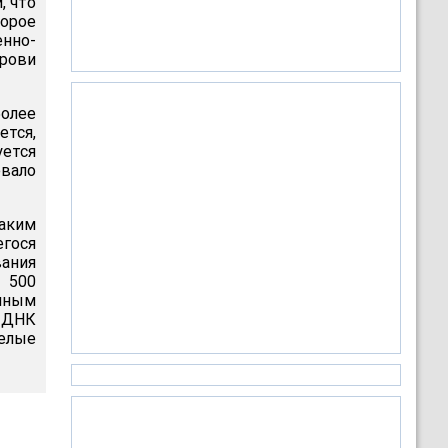
, что
орое
енно-
крови
более
тся,
ется
евало
аким
гося
вания
 500
нным
й ДНК
елые