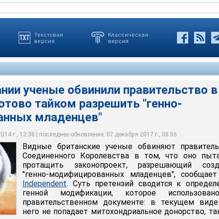
Текстовая
Классическая
версия
версия
нии ученые обвинили правительство в
дится к определению генной модификации, которое
готово тайком разрешить "генно-
 ученые обвиняют правительство Соединенного Королевства в
вительствнном документе: в текущем виде под него не попадает
тивников, которые полагают, что эксперименты в этой области
тся протащить законопроект, разрешающий создание "генно-
онорство, так как в данном случае не происходит
ехнологичной евгенике и в будущем способны поставить под
анных младенцев"
 младенцев"
дерную ДНК
о
14 г., 12:38 | последнее обновление: 07 декабря 2017 г., 08:56
Видные британские ученые обвиняют правитель
Соединенного Королевства в том, что оно пыта
протащить законопроект, разрешающий созд
"генно-модифицированных младенцев", сообщае
Independent
. Суть претензий сводится к опреде
генной модификации, которое использова
правительственном документе: в текущем виде
него не попадает митохондриальное донорство, та