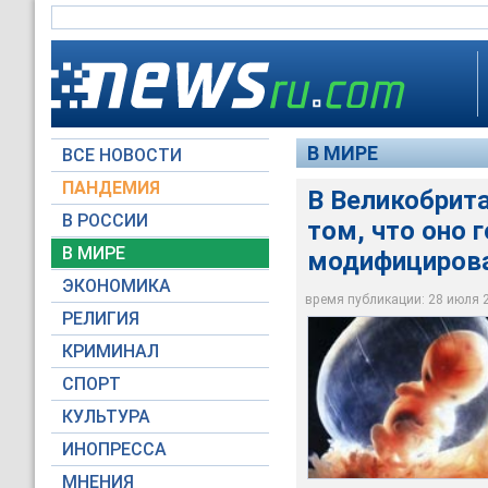
В МИРЕ
ВСЕ НОВОСТИ
ПАНДЕМИЯ
В Великобрита
Суть претензий сво
В РОССИИ
том, что оно 
Видные британские
использовано в пра
У метода много про
том, что оно пытае
митохондриальное д
приведут к высокот
В МИРЕ
модифициров
модифицированных
вмешательства в я
угрозу человечеств
ЭКОНОМИКА
время публикации: 28 июля 20
Архив NEWSru.com
Global Look Press
Global Look Press
РЕЛИГИЯ
КРИМИНАЛ
СПОРТ
КУЛЬТУРА
ИНОПРЕССА
МНЕНИЯ