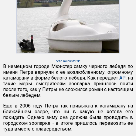
echo-muenster.de
В немецком городе Мюнстер самку черного лебедя по
имени Петра вернули к ее возлюбленному: огромному
катамарану в форме белого лебедя. Как передает
АР
, на
такие меры смотрителям зоопарка пришлось пойти
после того, как у Петры не сложился роман с настоящим
белым лебедем.
Еще в 2006 году Петра так привыкла к катамарану на
ближайшем озере, что ни в какую не хотела его
покидать. Однако зиму она должна была проводить в
городском зоопарке - в итоге пришлось перевозить ее
туда вместе с плавсредством.