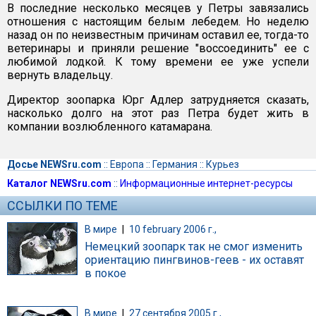
В последние несколько месяцев у Петры завязались
отношения с настоящим белым лебедем. Но неделю
назад он по неизвестным причинам оставил ее, тогда-то
ветеринары и приняли решение "воссоединить" ее с
любимой лодкой. К тому времени ее уже успели
вернуть владельцу.
Директор зоопарка Юрг Адлер затрудняется сказать,
насколько долго на этот раз Петра будет жить в
компании возлюбленного катамарана.
Досье NEWSru.com
::
Европа
::
Германия
::
Курьез
Каталог NEWSru.com
::
Информационные интернет-ресурсы
ССЫЛКИ ПО ТЕМЕ
В мире
|
10 february 2006 г.,
Немецкий зоопарк так не смог изменить
ориентацию пингвинов-геев - их оставят
в покое
В мире
|
27 сентября 2005 г.,