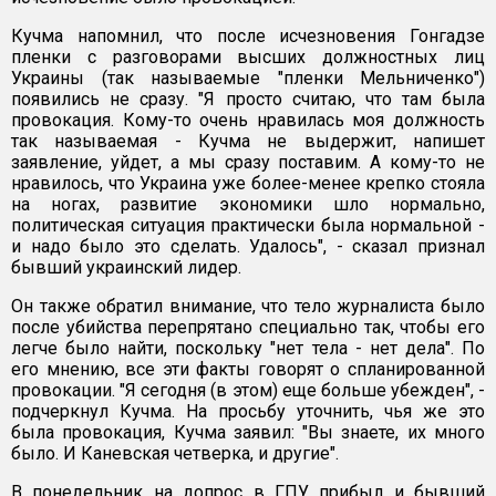
Кучма напомнил, что после исчезновения Гонгадзе
пленки с разговорами высших должностных лиц
Украины (так называемые "пленки Мельниченко")
появились не сразу. "Я просто считаю, что там была
провокация. Кому-то очень нравилась моя должность
так называемая - Кучма не выдержит, напишет
заявление, уйдет, а мы сразу поставим. А кому-то не
нравилось, что Украина уже более-менее крепко стояла
на ногах, развитие экономики шло нормально,
политическая ситуация практически была нормальной -
и надо было это сделать. Удалось", - сказал признал
бывший украинский лидер.
Он также обратил внимание, что тело журналиста было
после убийства перепрятано специально так, чтобы его
легче было найти, поскольку "нет тела - нет дела". По
его мнению, все эти факты говорят о спланированной
провокации. "Я сегодня (в этом) еще больше убежден", -
подчеркнул Кучма. На просьбу уточнить, чья же это
была провокация, Кучма заявил: "Вы знаете, их много
было. И Каневская четверка, и другие".
В понедельник на допрос в ГПУ прибыл и бывший