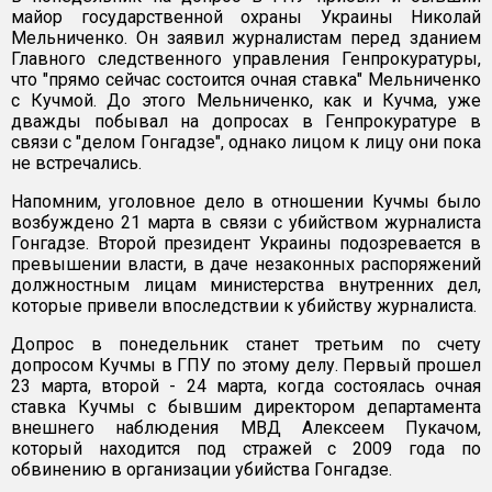
майор государственной охраны Украины Николай
Мельниченко. Он заявил журналистам перед зданием
Главного следственного управления Генпрокуратуры,
что "прямо сейчас состоится очная ставка" Мельниченко
с Кучмой. До этого Мельниченко, как и Кучма, уже
дважды побывал на допросах в Генпрокуратуре в
связи с "делом Гонгадзе", однако лицом к лицу они пока
не встречались.
Напомним, уголовное дело в отношении Кучмы было
возбуждено 21 марта в связи с убийством журналиста
Гонгадзе. Второй президент Украины подозревается в
превышении власти, в даче незаконных распоряжений
должностным лицам министерства внутренних дел,
которые привели впоследствии к убийству журналиста.
Допрос в понедельник станет третьим по счету
допросом Кучмы в ГПУ по этому делу. Первый прошел
23 марта, второй - 24 марта, когда состоялась очная
ставка Кучмы с бывшим директором департамента
внешнего наблюдения МВД Алексеем Пукачом,
который находится под стражей с 2009 года по
обвинению в организации убийства Гонгадзе.