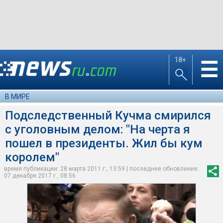
18+
☰
В МИРЕ
Подследственный Кучма смирился
с уголовным делом: "На черта я
пошел в президенты. Жил бы кум
королем"
время публикации: 28 марта 2011 г., 13:59 | последнее обновление:
07 декабря 2017 г., 08:56