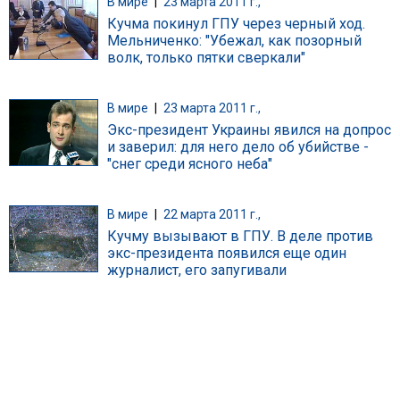
В мире
|
23 марта 2011 г.,
Кучма покинул ГПУ через черный ход.
Мельниченко: "Убежал, как позорный
волк, только пятки сверкали"
В мире
|
23 марта 2011 г.,
Экс-президент Украины явился на допрос
и заверил: для него дело об убийстве -
"снег среди ясного неба"
В мире
|
22 марта 2011 г.,
Кучму вызывают в ГПУ. В деле против
экс-президента появился еще один
журналист, его запугивали