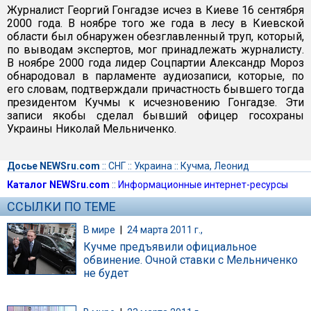
Журналист Георгий Гонгадзе исчез в Киеве 16 сентября
2000 года. В ноябре того же года в лесу в Киевской
области был обнаружен обезглавленный труп, который,
по выводам экспертов, мог принадлежать журналисту.
В ноябре 2000 года лидер Соцпартии Александр Мороз
обнародовал в парламенте аудиозаписи, которые, по
его словам, подтверждали причастность бывшего тогда
президентом Кучмы к исчезновению Гонгадзе. Эти
записи якобы сделал бывший офицер госохраны
Украины Николай Мельниченко.
Досье NEWSru.com
::
СНГ
::
Украина
::
Кучма, Леонид
Каталог NEWSru.com
::
Информационные интернет-ресурсы
ССЫЛКИ ПО ТЕМЕ
В мире
|
24 марта 2011 г.,
Кучме предъявили официальное
обвинение. Очной ставки с Мельниченко
не будет