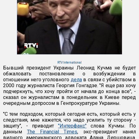
RTV International
Бывший президент Украины Леонид Кучма не будет
обжаловать постановление о возбуждении в
отношении него уголовного
дела
в связи с убийством в
2000 году журналиста Георгия Гонгадзе. "Я еще раз хочу
подчеркнуть, что хочу пройти от начала до конца все", -
сказал он журналистам в понедельник в Киеве перед
очередным допросом в Генпрокуратуре Украины.
"С тем подходом, который сегодня есть, который есть у
следствия, мне кажется, что надо усилить ту сторону -
защиту", - приводит
"Интерфакс"
слова Кучмы. По
данным
The Financial Times
, экс-президент нанял
видного американского адвоката Алана Дершовица.