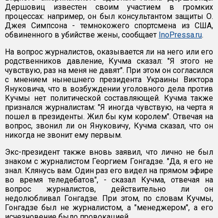
Дершовиц известен своим участием в громких
процессах: например, он был консультантом защиты О.
Джея Симпсона - темнокожего спортсмена из США,
обвиненного в убийстве жены, сообщает
InoPressa.ru
.
На вопрос журналистов, оказывается ли на него или его
родственников давление, Кучма сказал: "Я этого не
чувствую, раз на меня не давят". При этом он согласился
с мнением нынешнего президента Украины Виктора
Януковича, что в возбуждении уголовного дела против
Кучмы нет политической составляющей. Кучма также
признался журналистам: "Я иногда чувствую, на черта я
пошел в президенты. Жил бы кум королем". Отвечая на
вопрос, звонил ли он Януковичу, Кучма сказал, что он
никогда не звонит ему первым.
Экс-президент также вновь заявил, что лично не был
знаком с журналистом Георгием Гонгадзе. "Да, я его не
знал. Клянусь вам. Один раз его видел на прямом эфире
во время теледебатов", - сказал Кучма, отвечая на
вопрос журналистов, действительно ли он
недолюбливал Гонгадзе. При этом, по словам Кучмы,
Гонгадзе был не журналистом, а "менеджером", а его
исчезновение было провокацией.