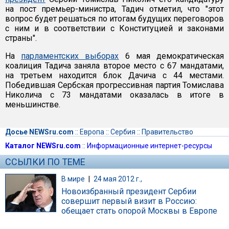
на пост премьер-министра, Тадич отметил, что "этот
вопрос будет решаться по итогам будущих переговоров
с ним и в соответствии с Конституцией и законами
страны".
На
парламентских выборах
6 мая демократическая
коалиция Тадича заняла второе место с 67 мандатами,
на третьем находится блок Дачича с 44 местами.
Победившая Сербская прогрессивная партия Томислава
Николича с 73 мандатами оказалась в итоге в
меньшинстве.
Досье NEWSru.com
::
Европа
::
Сербия
::
Правительство
Каталог NEWSru.com
::
Информационные интернет-ресурсы
ССЫЛКИ ПО ТЕМЕ
В мире
|
24 мая 2012 г.,
Новоизбранный президент Сербии
совершит первый визит в Россию:
обещает стать опорой Москвы в Европе