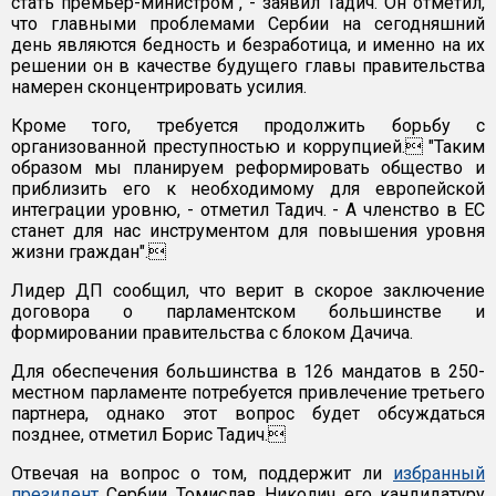
стать премьер-министром", - заявил Тадич. Он отметил,
что главными проблемами Сербии на сегодняшний
день являются бедность и безработица, и именно на их
решении он в качестве будущего главы правительства
намерен сконцентрировать усилия.
Кроме того, требуется продолжить борьбу с
организованной преступностью и коррупцией. "Таким
образом мы планируем реформировать общество и
приблизить его к необходимому для европейской
интеграции уровню, - отметил Тадич. - А членство в ЕС
станет для нас инструментом для повышения уровня
жизни граждан".
Лидер ДП сообщил, что верит в скорое заключение
договора о парламентском большинстве и
формировании правительства с блоком Дачича.
Для обеспечения большинства в 126 мандатов в 250-
местном парламенте потребуется привлечение третьего
партнера, однако этот вопрос будет обсуждаться
позднее, отметил Борис Тадич.
Отвечая на вопрос о том, поддержит ли
избранный
президент
Сербии Томислав Николич его кандидатуру