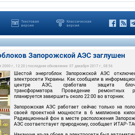
Текстовая
Классическая
версия
версия
гоблоков Запорожской АЭС заглушен
Запорожской АЭС отключен от электросети Украины. Как
ационном центре АЭС, сработала защита блочного
2000 г., 12:20 | последнее обновление: 07 декабря 2017 г., 08:56
оведение ремонтных работ планируется завершить около 22:00
ботает сейчас только на половину своей проектной мощности в
в месте расположения Запорожской АЭС соответствует
Шестой энергоблок Запорожской АЭС отключе
тт
ает ИТАР-ТАСС
ов Запорожской АЭС заглушен
электросети Украины. Как сообщили в информаци
центре АЭС, сработала защита блоч
трансформатора. Проведение ремонтных р
планируется завершить около 22:00 во вторник.
Запорожская АЭС работает сейчас только на пол
своей проектной мощности в 6 миллионов килов
Радиационный фон в месте расположения Запоро
АЭС соответствует природному, сообщает ИТАР-ТА
Накануне из-за сбоев в электросети был автомати