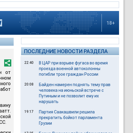
18+
ПОСЛЕДНИЕ НОВОСТИ РАЗДЕЛА
22:40
В ЦАР при взрыве фугаса во время
проезда военной автоколонны
н от
погибли трое граждан России
онном
ного
20:08
Байден намерен поднять тему прав
абот
человека на июньской встрече с
Путиным и не позволит ему их
нарушать
овину
атт.
19:17
Партия Саакашвили решила
жской
прекратить бойкот парламента
СС.
Грузии
чески