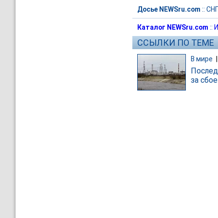
Досье NEWSru.com
::
СН
Каталог NEWSru.com
::
И
ССЫЛКИ ПО ТЕМЕ
В мире
Послед
за сбо