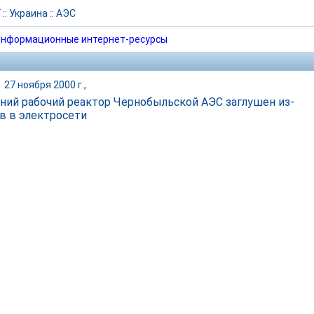
Г
::
Украина
::
АЭС
нформационные интернет-ресурсы
|
27 ноября 2000 г.,
ний рабочий реактор Чернобыльской АЭС заглушен из-
ев в электросети