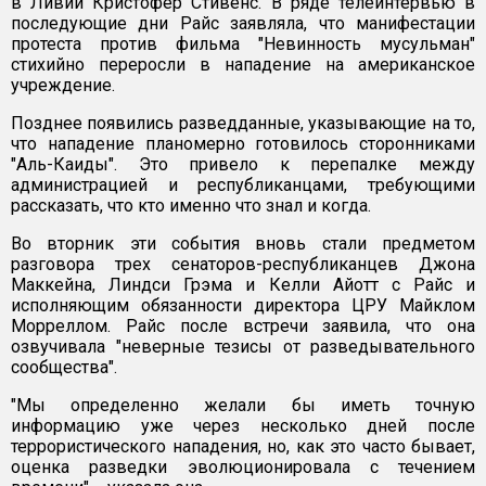
в Ливии Кристофер Стивенс. В ряде телеинтервью в
последующие дни Райс заявляла, что манифестации
протеста против фильма "Невинность мусульман"
стихийно переросли в нападение на американское
учреждение.
Позднее появились разведданные, указывающие на то,
что нападение планомерно готовилось сторонниками
"Аль-Каиды". Это привело к перепалке между
администрацией и республиканцами, требующими
рассказать, что кто именно что знал и когда.
Во вторник эти события вновь стали предметом
разговора трех сенаторов-республиканцев Джона
Маккейна, Линдси Грэма и Келли Айотт с Райс и
исполняющим обязанности директора ЦРУ Майклом
Морреллом. Райс после встречи заявила, что она
озвучивала "неверные тезисы от разведывательного
сообщества".
"Мы определенно желали бы иметь точную
информацию уже через несколько дней после
террористического нападения, но, как это часто бывает,
оценка разведки эволюционировала с течением