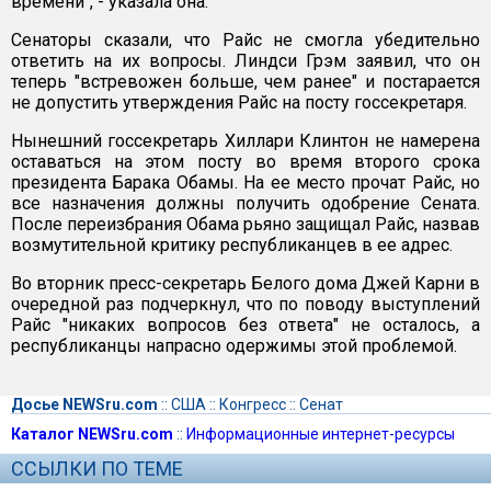
времени", - указала она.
Сенаторы сказали, что Райс не смогла убедительно
ответить на их вопросы. Линдси Грэм заявил, что он
теперь "встревожен больше, чем ранее" и постарается
не допустить утверждения Райс на посту госсекретаря.
Нынешний госсекретарь Хиллари Клинтон не намерена
оставаться на этом посту во время второго срока
президента Барака Обамы. На ее место прочат Райс, но
все назначения должны получить одобрение Сената.
После переизбрания Обама рьяно защищал Райс, назвав
возмутительной критику республиканцев в ее адрес.
Во вторник пресс-секретарь Белого дома Джей Карни в
очередной раз подчеркнул, что по поводу выступлений
Райс "никаких вопросов без ответа" не осталось, а
республиканцы напрасно одержимы этой проблемой.
Досье NEWSru.com
::
США
::
Конгресс
::
Сенат
Каталог NEWSru.com
::
Информационные интернет-ресурсы
ССЫЛКИ ПО ТЕМЕ