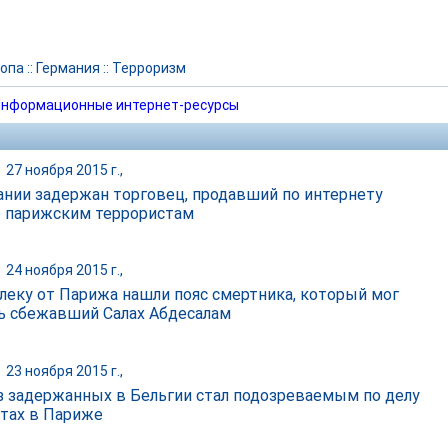
опа
::
Германия
::
Терроризм
нформационные интернет-ресурсы
|
27 ноября 2015 г.,
ании задержан торговец, продавший по интернету
 парижским террористам
|
24 ноября 2015 г.,
леку от Парижа нашли пояс смертника, который мог
ь сбежавший Салах Абдесалам
|
23 ноября 2015 г.,
з задержанных в Бельгии стал подозреваемым по делу
ктах в Париже