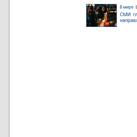
В мире
СМИ: г
направ