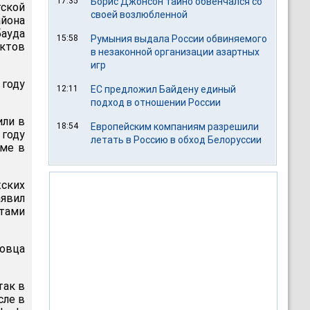
17:35
Борис Джонсон тайно обвенчался со
гской
своей возлюбленной
йона
бауда
15:58
Румыния выдала России обвиняемого
актов
в незаконной организации азартных
игр
 году
12:11
ЕС предложил Байдену единый
подход в отношении России
или в
18:54
Европейским компаниям разрешили
 году
летать в Россию в обход Белоруссии
оме в
жских
аявил
ктами
говца
так в
сле в