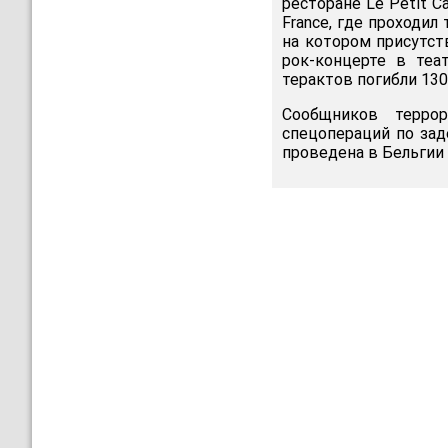
ресторане Le Petit 
France, где проходи
на котором присутст
рок-концерте в теа
терактов погибли 130
Сообщников терро
спецопераций по за
проведена в Бельгии 