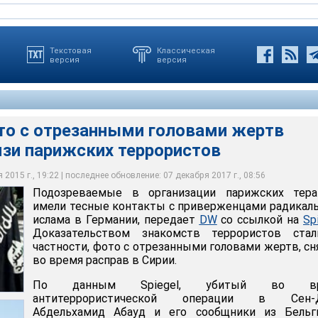
Текстовая
Классическая
версия
версия
то с отрезанными головами жертв
язи парижских террористов
15 года
2015 г., 19:22 | последнее обновление: 07 декабря 2017 г., 08:56
Подозреваемые в организации парижских тера
имели тесные контакты с приверженцами радикал
ислама в Германии, передает
DW
со ссылкой на
Sp
Доказательством знакомств террористов стал
частности, фото с отрезанными головами жертв, с
во время расправ в Сирии.
По данным Spiegel, убитый во вр
антитеррористической операции в Сен-
Абдельхамид Абауд и его сообщники из Бельг