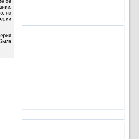
de de
ании,
о, на
серии
ерия
 была