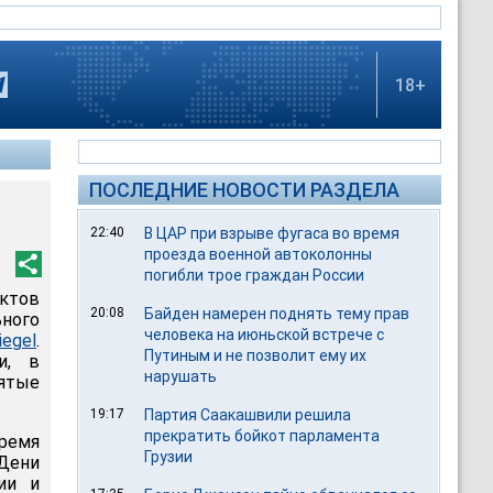
18+
ПОСЛЕДНИЕ НОВОСТИ РАЗДЕЛА
22:40
В ЦАР при взрыве фугаса во время
проезда военной автоколонны
погибли трое граждан России
ктов
20:08
Байден намерен поднять тему прав
ьного
человека на июньской встрече с
iegel
.
Путиным и не позволит ему их
и, в
нарушать
нятые
19:17
Партия Саакашвили решила
прекратить бойкот парламента
емя
Грузии
Дени
ии и