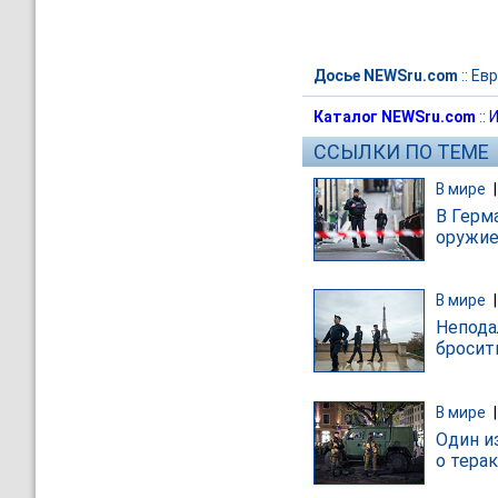
Досье NEWSru.com
::
Евр
Каталог NEWSru.com
::
И
ССЫЛКИ ПО ТЕМЕ
В мире
В Герм
оружие
В мире
Непода
бросит
В мире
Один и
о тера