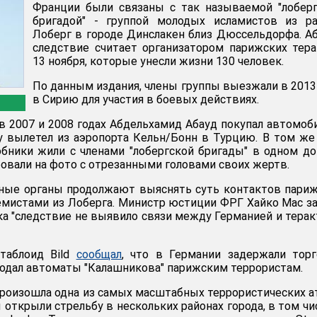
Франции были связаны с так называемой "лобер
бригадой" - группой молодых исламистов из ра
Лоберг в городе Динслакен близ Дюссельдорфа. А
следствие считает организатором парижских тер
13 ноября, которые унесли жизни 130 человек.
По данным издания, члены группы выезжали в 2013
в Сирию для участия в боевых действиях.
 в 2007 и 2008 годах Абдельхамид Абауд покупал автомоб
ду вылетел из аэропорта Кельн/Бонн в Турцию. В том же
обники жили с членами "лобергской бригады" в одном д
ровали на фото с отрезанными головами своих жертв.
ные органы продолжают выяснять суть контактов пари
емистами из Лоберга. Министр юстиции ФРГ Хайко Мас з
ока "следствие не выявило связи между Германией и тера
таблоид Bild
сообщал
, что в Германии задержали тор
одал автоматы "Калашникова" парижским террористам.
произошла одна из самых масштабных террористических а
открыли стрельбу в нескольких районах города, в том чи