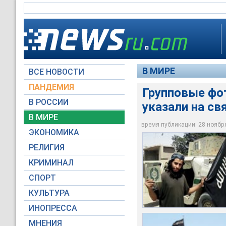
В МИРЕ
ВСЕ НОВОСТИ
ПАНДЕМИЯ
Групповые фо
В РОССИИ
указали на св
В МИРЕ
Абдельхамид Абауд
Абдельхамид Абауд
Париж, 13 ноября 20
время публикации: 28 ноября 
ЭКОНОМИКА
Reuters
Reuters
Global Look Press
РЕЛИГИЯ
КРИМИНАЛ
СПОРТ
КУЛЬТУРА
ИНОПРЕССА
МНЕНИЯ