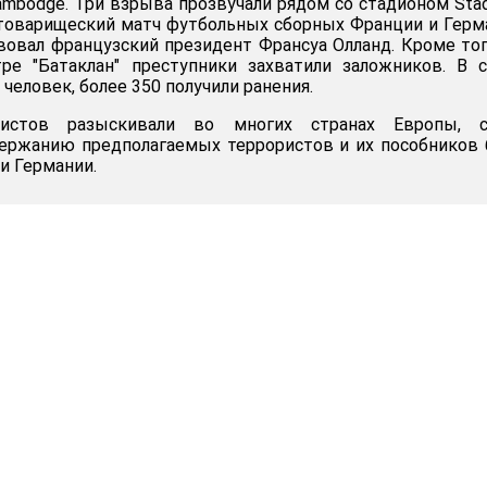
Cambodge. Три взрыва прозвучали рядом со стадионом Sta
л товарищеский матч футбольных сборных Франции и Герм
вовал французский президент Франсуа Олланд. Кроме тог
тре "Батаклан" преступники захватили заложников. В 
 человек, более 350 получили ранения.
ристов разыскивали во многих странах Европы, с
держанию предполагаемых террористов и их пособников
и Германии.