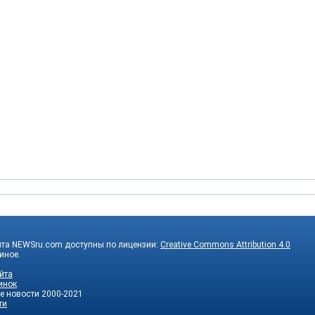
йта NEWSru.com доступны по лицензии:
Creative Commons Attribution 4.0
 иное.
йта
инок
е новости
2000-2021
ти