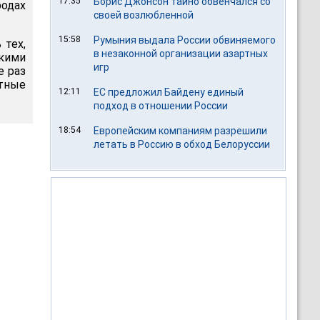
17:35
Борис Джонсон тайно обвенчался со
одах
своей возлюбленной
15:58
Румыния выдала России обвиняемого
 тех,
в незаконной организации азартных
кими
игр
е раз
тные
12:11
ЕС предложил Байдену единый
подход в отношении России
18:54
Европейским компаниям разрешили
летать в Россию в обход Белоруссии