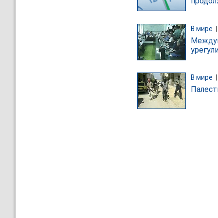
продол
В мире
Междун
урегул
В мире
Палест