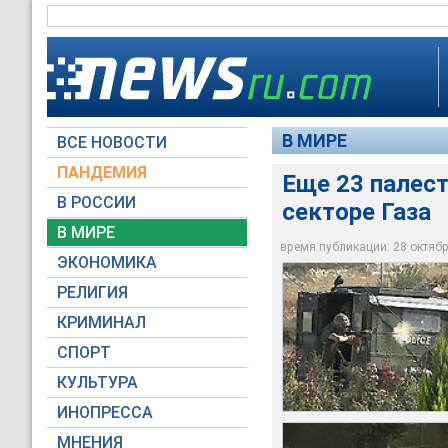
В МИРЕ
ВСЕ НОВОСТИ
ПАНДЕМИЯ
Еще 23 палест
В РОССИИ
секторе Газа
В МИРЕ
время публикации: 28 октября
ЭКОНОМИКА
Архив НТВ
Архив НТВ
Архив НТВ
Архив НТВ
Архив НТВ
Съемки НТВ
РЕЛИГИЯ
КРИМИНАЛ
СПОРТ
КУЛЬТУРА
ИНОПРЕССА
МНЕНИЯ