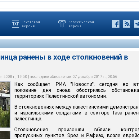
Текстовая
Классическая
версия
версия
инца ранены в ходе столкновений в
 2000 г., 19:58 | последнее обновление: 07 декабря 2017 г., 08:56
Как сообщает РИА "Новости", сегодня во вт
половине дня снова обострилась обстановк
территориях Палестинской автономии.
В столкновениях между палестинскими демонстра
и израильскими солдатами в секторе Газа ране
палестинца.
Столкновения произошли вблизи контрол
пропускных пунктов Эрез и Рафиах, возле еврей