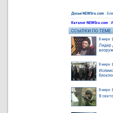
Досье NEWSru.com
::
Бли
Каталог NEWSru.com
::
И
ССЫЛКИ ПО ТЕМЕ
В мире
Лидер 
вооруж
В мире
Исламс
блокпос
В мире
В сект