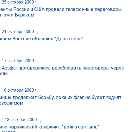
|
25 октября 2000 г.,
енты России и США провели телефонные переговоры
атом и Бараком
|
21 октября 2000 г.,
жнем Востоке объявлен "День гнева"
|
17 октября 2000 г.,
и Арафат договорились возобновить переговоры через
дели
|
16 октября 2000 г.,
инцы продолжат борьбу, пока их флаг не будет поднят
русалимом
|
13 октября 2000 г.,
ино-израильский конфликт: "война святынь"