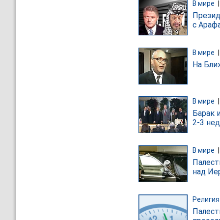
В мире
Презид
с Араф
В мире
На Бли
В мире
Барак 
2-3 не
В мире
Палест
над Ие
Религия
Палест