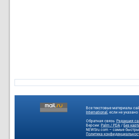
Все текстовые материалы са
International
, если не указано
Обратная связь:
Редакция са
Версии:
Palm / PDA
/
Без карт
NEWSru.com – самые быстры
Политика конфиденциальнос