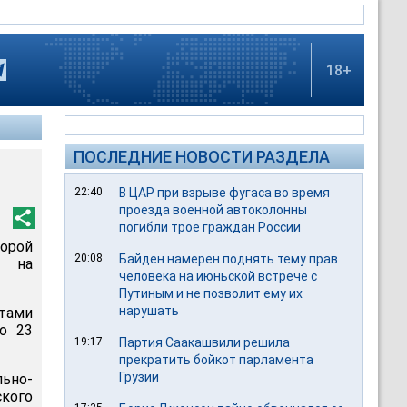
18+
ПОСЛЕДНИЕ НОВОСТИ РАЗДЕЛА
22:40
В ЦАР при взрыве фугаса во время
проезда военной автоколонны
погибли трое граждан России
орой
20:08
Байден намерен поднять тему прав
а на
человека на июньской встрече с
Путиным и не позволит ему их
нарушать
нтами
но 23
19:17
Партия Саакашвили решила
прекратить бойкот парламента
Грузии
ьно-
ского