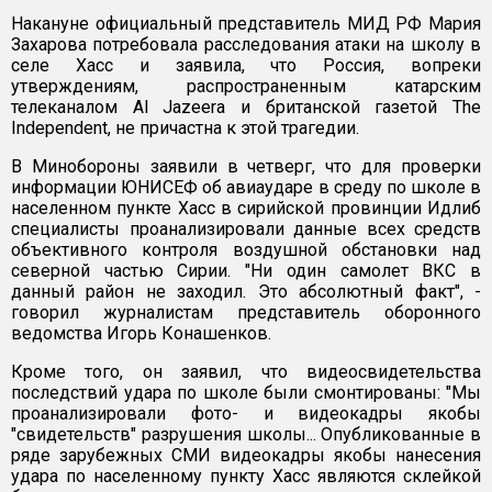
Накануне официальный представитель МИД РФ Мария
Захарова потребовала расследования атаки на школу в
селе Хасс и заявила, что Россия, вопреки
утверждениям, распространенным катарским
телеканалом Al Jazeera и британской газетой The
Independent, не причастна к этой трагедии.
В Минобороны заявили в четверг, что для проверки
информации ЮНИСЕФ об авиаударе в среду по школе в
населенном пункте Хасс в сирийской провинции Идлиб
специалисты проанализировали данные всех средств
объективного контроля воздушной обстановки над
северной частью Сирии. "Ни один самолет ВКС в
данный район не заходил. Это абсолютный факт", -
говорил журналистам представитель оборонного
ведомства Игорь Конашенков.
Кроме того, он заявил, что видеосвидетельства
последствий удара по школе были смонтированы: "Мы
проанализировали фото- и видеокадры якобы
"свидетельств" разрушения школы... Опубликованные в
ряде зарубежных СМИ видеокадры якобы нанесения
удара по населенному пункту Хасс являются склейкой