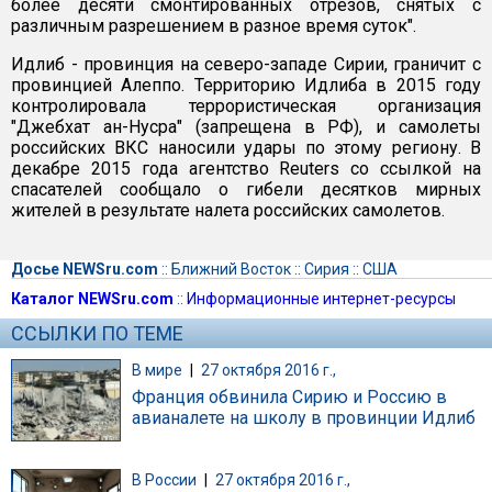
более десяти смонтированных отрезов, снятых с
различным разрешением в разное время суток".
Идлиб - провинция на северо-западе Сирии, граничит с
провинцией Алеппо. Территорию Идлиба в 2015 году
контролировала террористическая организация
"Джебхат ан-Нусра" (запрещена в РФ), и самолеты
российских ВКС наносили удары по этому региону. В
декабре 2015 года агентство Reuters со ссылкой на
спасателей сообщало о гибели десятков мирных
жителей в результате налета российских самолетов.
Досье NEWSru.com
::
Ближний Восток
::
Сирия
::
США
Каталог NEWSru.com
::
Информационные интернет-ресурсы
ССЫЛКИ ПО ТЕМЕ
В мире
|
27 октября 2016 г.,
Франция обвинила Сирию и Россию в
авианалете на школу в провинции Идлиб
В России
|
27 октября 2016 г.,