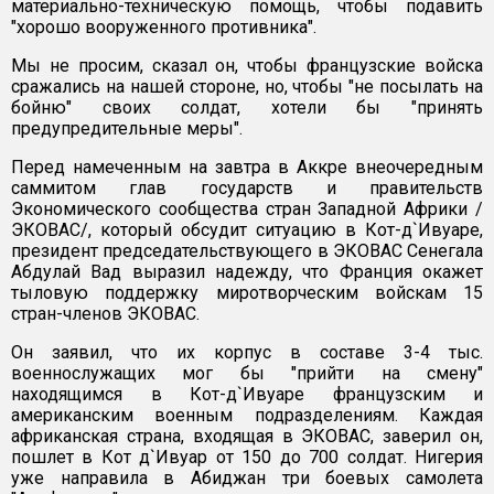
материально-техническую помощь, чтобы подавить
"хорошо вооруженного противника".
Мы не просим, сказал он, чтобы французские войска
сражались на нашей стороне, но, чтобы "не посылать на
бойню" своих солдат, хотели бы "принять
предупредительные меры".
Перед намеченным на завтра в Аккре внеочередным
саммитом глав государств и правительств
Экономического сообщества стран Западной Африки /
ЭКОВАС/, который обсудит ситуацию в Кот-д`Ивуаре,
президент председательствующего в ЭКОВАС Сенегала
Абдулай Вад выразил надежду, что Франция окажет
тыловую поддержку миротворческим войскам 15
стран-членов ЭКОВАС.
Он заявил, что их корпус в составе 3-4 тыс.
военнослужащих мог бы "прийти на смену"
находящимся в Кот-д`Ивуаре французским и
американским военным подразделениям. Каждая
африканская страна, входящая в ЭКОВАС, заверил он,
пошлет в Кот д`Ивуар от 150 до 700 солдат. Нигерия
уже направила в Абиджан три боевых самолета