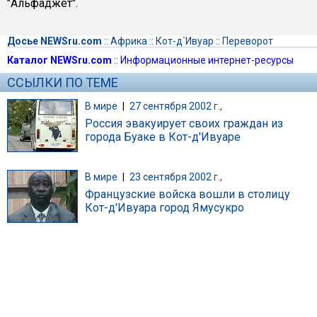
"Альфаджет".
Досье NEWSru.com
::
Африка
::
Кот-д`Ивуар
::
Переворот
Каталог NEWSru.com
::
Информационные интернет-ресурсы
ССЫЛКИ ПО ТЕМЕ
В мире
|
27 сентября 2002 г.,
Россия эвакуирует своих граждан из
города Буаке в Кот-д'Ивуаре
В мире
|
23 сентября 2002 г.,
Французские войска вошли в столицу
Кот-д'Ивуара город Ямусукро