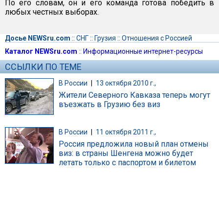
По его словам, он и его команда готова победить в
любых честных выборах.
Досье NEWSru.com
::
СНГ
::
Грузия
::
Отношения с Россией
Каталог NEWSru.com
::
Информационные интернет-ресурсы
ССЫЛКИ ПО ТЕМЕ
В России
|
13 октября 2010 г.,
Жители Северного Кавказа теперь могут
въезжать в Грузию без виз
В России
|
11 октября 2011 г.,
Россия предложила новый план отмены
виз: в страны Шенгена можно будет
летать только с паспортом и билетом