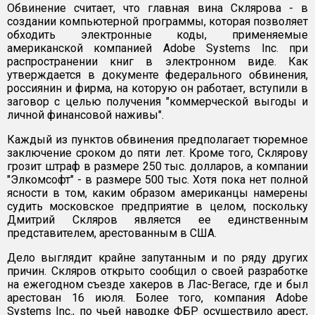
Обвинение считает, что главная вина Склярова - в
создании компьютерной программы, которая позволяет
обходить электронные коды, применяемые
американской компанией Adobe Systems Inc. при
распространении книг в электронном виде. Как
утверждается в документе федерального обвинения,
россиянин и фирма, на которую он работает, вступили в
заговор с целью получения "коммерческой выгоды и
личной финансовой наживы".
Каждый из пунктов обвинения предполагает тюремное
заключение сроком до пяти лет. Кроме того, Склярову
грозит штраф в размере 250 тыс. долларов, а компании
"Элкомсофт" - в размере 500 тыс. Хотя пока нет полной
ясности в том, каким образом американцы намерены
судить московское предприятие в целом, поскольку
Дмитрий Скляров является ее единственным
представителем, арестованным в США.
Дело выглядит крайне запутанным и по ряду других
причин. Скляров открыто сообщил о своей разработке
на ежегодном съезде хакеров в Лас-Вегасе, где и был
арестован 16 июля. Более того, компания Adobe
Systems Inc., по чьей наводке ФБР осуществило арест,