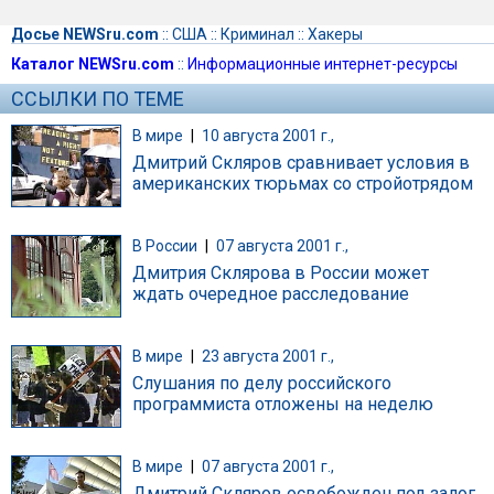
Досье NEWSru.com
::
США
::
Криминал
::
Хакеры
Каталог NEWSru.com
::
Информационные интернет-ресурсы
ССЫЛКИ ПО ТЕМЕ
В мире
|
10 августа 2001 г.,
Дмитрий Скляров сравнивает условия в
американских тюрьмах со стройотрядом
В России
|
07 августа 2001 г.,
Дмитрия Склярова в России может
ждать очередное расследование
В мире
|
23 августа 2001 г.,
Слушания по делу российского
программиста отложены на неделю
В мире
|
07 августа 2001 г.,
Дмитрий Скляров освобожден под залог