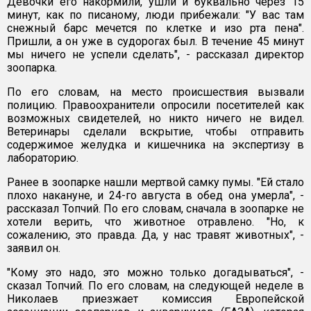
Девочки его накормили, ушли и буквально через 15
минут, как по писаному, люди прибежали: "У вас там
снежный барс мечется по клетке и изо рта пена".
Пришли, а он уже в судорогах был. В течение 45 минут
мы ничего не успели сделать", - рассказал директор
зоопарка.
По его словам, на место происшествия вызвали
полицию. Правоохранители опросили посетителей как
возможных свидетелей, но никто ничего не видел.
Ветеринары сделали вскрытие, чтобы отправить
содержимое желудка и кишечника на экспертизу в
лабораторию.
Ранее в зоопарке нашли мертвой самку пумы. "Ей стало
плохо накануне, и 24-го августа в обед она умерла", -
рассказал Топчий. По его словам, сначала в зоопарке не
хотели верить, что животное отравлено. "Но, к
сожалению, это правда. Да, у нас травят животных", -
заявил он.
"Кому это надо, это можно только догадываться", -
сказал Топчий. По его словам, на следующей неделе в
Николаев приезжает комиссия Европейской