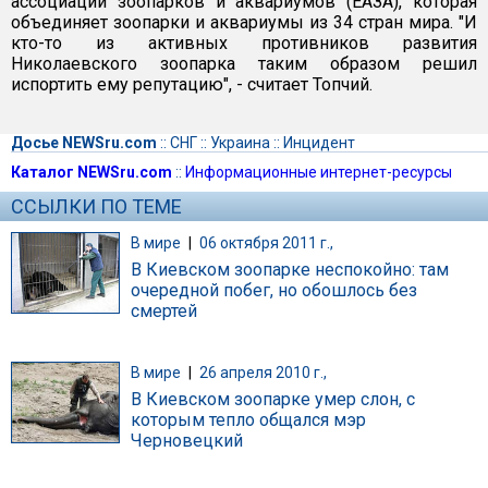
ассоциации зоопарков и аквариумов (ЕАЗА), которая
объединяет зоопарки и аквариумы из 34 стран мира. "И
кто-то из активных противников развития
Николаевского зоопарка таким образом решил
испортить ему репутацию", - считает Топчий.
Досье NEWSru.com
::
СНГ
::
Украина
::
Инцидент
Каталог NEWSru.com
::
Информационные интернет-ресурсы
ССЫЛКИ ПО ТЕМЕ
В мире
|
06 октября 2011 г.,
В Киевском зоопарке неспокойно: там
очередной побег, но обошлось без
смертей
В мире
|
26 апреля 2010 г.,
В Киевском зоопарке умер слон, с
которым тепло общался мэр
Черновецкий