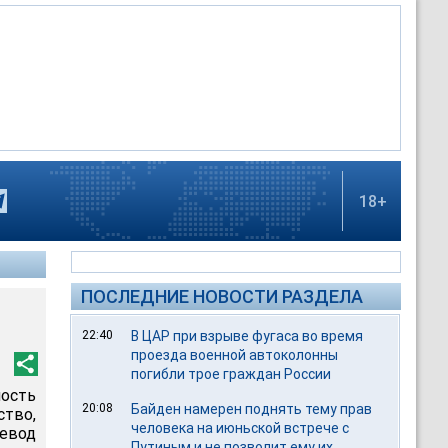
18+
ПОСЛЕДНИЕ НОВОСТИ РАЗДЕЛА
22:40
В ЦАР при взрыве фугаса во время
проезда военной автоколонны
погибли трое граждан России
ность
20:08
Байден намерен поднять тему прав
тво,
человека на июньской встрече с
евод
Путиным и не позволит ему их