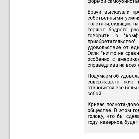
формой самоубийства.
Врачи высказали пр
собственными усили
толстяки, сидящие на
теряют бодрого рас
говорить о "комф
приобретательство
удовольствие от еды
Элли, "ничто не срав
особенно с америка
справедлива на всех 
Подумаем об удовольс
содержащего жир и
становится все боль
собой.
Кривая полнота-дово
обществе. В этом го
голову, что бы сдел
году, наверное, будет