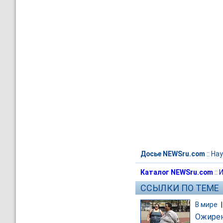
Досье NEWSru.com
::
Нау
Каталог NEWSru.com
::
И
ССЫЛКИ ПО ТЕМЕ
В мире
Ожирен