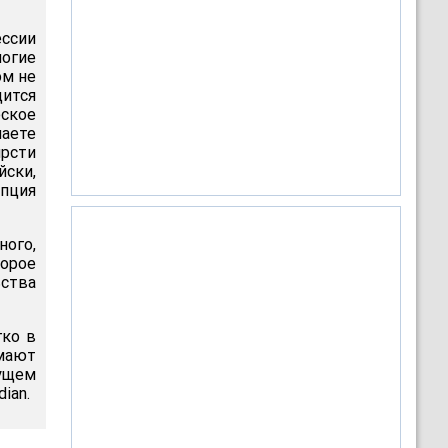
ссии
ногие
ом не
ится
ское
аете
ирсти
йски,
епция
ного,
орое
ьства
гко в
омают
дущем
ian.