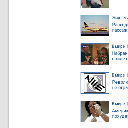
Эконом
Расход
пассаж
В мире
Набран
свидет
В мире
Револю
не огр
В мире
Америк
похуде