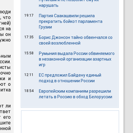
нарушать
люди
19:17
Партия Саакашвили решила
, что
прекратить бойкот парламента
тней)
Грузии
ся на
бы он
17:35
Борис Джонсон тайно обвенчался со
нужно
своей возлюбленной
15:58
Румыния выдала России обвиняемого
ьным
в незаконной организации азартных
сии.
игр
нисты
очно
12:11
ЕС предложил Байдену единый
ки и
подход в отношении России
ают о
итка
18:54
Европейским компаниям разрешили
летать в Россию в обход Белоруссии
ют ли
твет
т его
ршите
енной