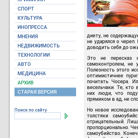
СПОРТ
КУЛЬТУРА
ИНОПРЕССА
диету, не содержащу
МНЕНИЯ
не ударялся о череп.
НЕДВИЖИМОСТЬ
доводить себя до ожи
ТЕХНОЛОГИИ
Это не пересказ 
самоконтролем, не 
АВТО
Полезность этого ис
МЕДИЦИНА
оптимистичнее пури
почитать Чосера. И
АРХИВ
весельчаки. Те, кто 
СТАРАЯ ВЕРСИЯ
них люди, что под
прямиком в ад, не сп
Но новое исследован
Поиск по сайту
толстяки самоубий
отрицательный. Лиш
пропорционально. Че
самоубийство. Коне