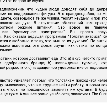
 Этот вопрос не изучен.
едположение, что худые люди доводят себя до депре
ями по поддержанию фигуры. Это правдоподобно, но м
 диете, совершают те же усилия, терпят неудачу, и при эт
положения духа. В отсутствие объяснений нам приход
ортном режиме питания". Это вовсе не "паниче
" или "чрезмерное пристрастие". Вы просто получ
. Как сказала ведущая программы "Толстая актриса" К
нится с любовью к тому, что вышло из духовки". По-англи
нским акцентом, эта фраза звучит как стихи, но конц
языках.
твии, которое доставляет еда. Это: a) вкус чего-то прият
 сдобренного бренди; b) наслаждение гурмана, кот
шей редкостью; c) извращенное удовольствие от недовол
льство удивляет потому, что толстякам приходится неле
ду выяснилось, что им труднее найти работу, а врачи л
ать, чтобы не приходилось заменять им суставы. В бу
 еще хуже. А они все равно улыбаются, заключает The Guard