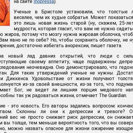
на сайте
Inopressa
).
Ученые в Бристоле установили, что толстые 
веселее, чем их худые собратья. Может показаться
это лишь новая жизнь старой (ну, скажем, 25-ле
мудрости, которая гласит, что вам не нужно садить
ю жиров, потому что мозгу нужна жировая оболочка, что
 Вам явно не по себе? Но, чтобы сохранить оболочку, не 
рения, достаточно избегать анорексии, пишет газета.
на новый лад давних открытий, что люди с сил
уступающие своему аппетиту, чаще подвержены депрес
следования неочевидна. Оно демонстрировало, что гедо
тан. Для таких утверждений ученые не нужны. Достат
ли Диккенса. Удовольствие от жизни получают толстя
волнуется из-за своей внешности, из-за того, что подум
умает Бог, не ведет ли лишняя порция медового нап
особны так уж радоваться жизни, отмечает The Guardian.
ие - это новость. Его авторы задались вопросом: конча
ством. Склонны ли они к депрессии и тревоге? О
ний вес не просто снижает риск депрессии, он снижае
м вы толще, тем меньше вероятность того, что вы сове
чно, можно назвать опасное для жизни ожирение изощр