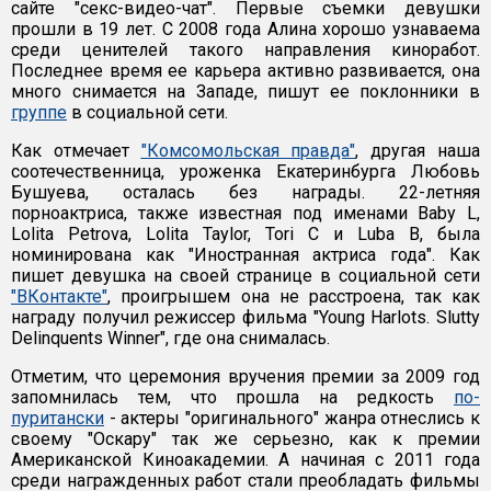
сайте "секс-видео-чат". Первые съемки девушки
прошли в 19 лет. С 2008 года Алина хорошо узнаваема
среди ценителей такого направления киноработ.
Последнее время ее карьера активно развивается, она
много снимается на Западе, пишут ее поклонники в
группе
в социальной сети.
Как отмечает
"Комсомольская правда"
, другая наша
соотечественница, уроженка Екатеринбурга Любовь
Бушуева, осталась без награды. 22-летняя
порноактриса, также известная под именами Baby L,
Lolita Petrova, Lolita Taylor, Tori C и Luba B, была
номинирована как "Иностранная актриса года". Как
пишет девушка на своей странице в социальной сети
"ВКонтакте"
, проигрышем она не расстроена, так как
награду получил режиссер фильма "Young Harlots. Slutty
Delinquents Winner", где она снималась.
Отметим, что церемония вручения премии за 2009 год
запомнилась тем, что прошла на редкость
по-
пуритански
- актеры "оригинального" жанра отнеслись к
своему "Оскару" так же серьезно, как к премии
Американской Киноакадемии. А начиная с 2011 года
среди награжденных работ стали преобладать фильмы