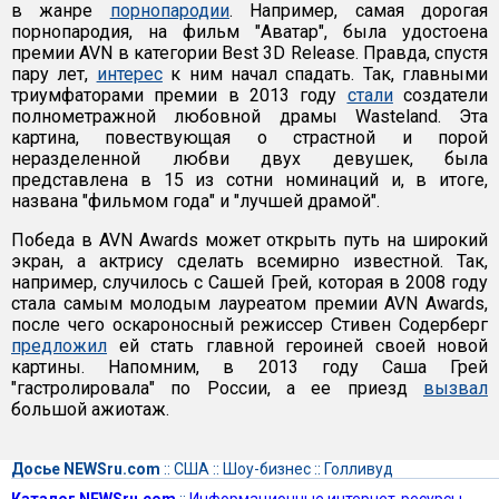
в жанре
порнопародии
. Например, самая дорогая
порнопародия, на фильм "Аватар", была удостоена
премии AVN в категории Best 3D Release. Правда, спустя
пару лет,
интерес
к ним начал спадать. Так, главными
триумфаторами премии в 2013 году
стали
создатели
полнометражной любовной драмы Wasteland. Эта
картина, повествующая о страстной и порой
неразделенной любви двух девушек, была
представлена в 15 из сотни номинаций и, в итоге,
названа "фильмом года" и "лучшей драмой".
Победа в AVN Awards может открыть путь на широкий
экран, а актрису сделать всемирно известной. Так,
например, случилось с Сашей Грей, которая в 2008 году
стала самым молодым лауреатом премии AVN Awards,
после чего оскароносный режиссер Стивен Содерберг
предложил
ей стать главной героиней своей новой
картины. Напомним, в 2013 году Саша Грей
"гастролировала" по России, а ее приезд
вызвал
большой ажиотаж.
Досье NEWSru.com
::
США
::
Шоу-бизнес
::
Голливуд
Каталог NEWSru.com
::
Информационные интернет-ресурсы