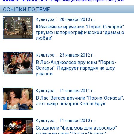
ССЫЛКИ ПО ТЕМЕ
Культура
|
20 января 2013 г.,
Юбилейное вручение "Порно-Оскаров":
триумф непорнографической "драмы о
любви"
Культура
|
23 января 2012 г.,
В Лос-Анджелесе вручены "Порно-
Оскары". Лидирует пародия на шоу
ужасов
Культура
|
11 января 2011 г.,
В Лас-Вегасе вручили "Порно-Оскары",
этот жанр покорил Келли Брук
Культура
|
11 января 2010 г.,
Создатели "фильмов для взрослых"
получили свои "Порно-Оскары"