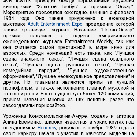
AVN Awards проходит между церемониями вручения
кинопремий "Золотой Глобус" и премией "Оскар".
Мероприятие проводится ежегодно, начиная с февраля
1984 года. Оно также приурочено к ежегодной
выставке
Adult Entertainment Expo
, проведение которой
также организует журнал. Название "Порно-Оскар"
премия получила с подачи американского
еженедельного журнала Entertainment Weekly, так как
она считается самой престижной в мире кино для
взрослых. Среди номинаций есть такие, как "Лучшая
сцена анального секса", "Лучшая сцена орального
секса", "Лучшая сцена группового секса", "Лучшая
комедийная пародия", "Лучшее художественное
оформление", "Лучшее несексуальное представление" и
другие. Но главными являются призы за лучший
порнофильм, а также исполнение главной мужской и
женской ролей. Всего существует более 120 номинаций,
причем названия многих из них понятны разве что
завсегдатаям порносайтов.
Уроженка Комсомольска-на-Амуре, модель и актриса
Алина Еременко, широко известная в узких кругах под
псевдонимом
Henessy
, родилась в ноябре 1989 года, а
свою карьеру начала с участия в качестве модели на