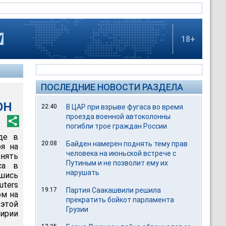
18+
ПОСЛЕДНИЕ НОВОСТИ РАЗДЕЛА
ОН
22:40
В ЦАР при взрыве фугаса во время
проезда военной автоколонны
погибли трое граждан России
де в
20:08
Байден намерен поднять тему прав
я на
человека на июньской встрече с
нять
Путиным и не позволит ему их
са в
нарушать
вшись
uters
19:17
Партия Саакашвили решила
ом на
прекратить бойкот парламента
 этой
Грузии
ирии