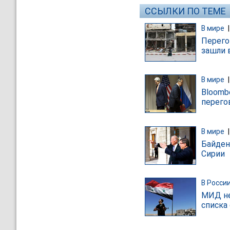
ССЫЛКИ ПО ТЕМЕ
В мире
Перего
зашли 
В мире
Bloomb
перего
В мире
Байден
Сирии
В Росси
МИД не
списка