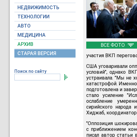
НЕДВИЖИМОСТЬ
ТЕХНОЛОГИИ
АВТО
МЕДИЦИНА
АРХИВ
ВСЕ ФОТО
СТАРАЯ ВЕРСИЯ
участия ВКП перегов
США уговаривали опп
Поиск по сайту
условий", однако ВК
устраивала. "Мы не 
катастрофой. Именно
подготовлена и заве
стало усиление "Ис
ослабление умерен
сирийского народа 
Хиджаб, координатор
"Оппозиция шокиров
с приближением кон
писал автор статьи 