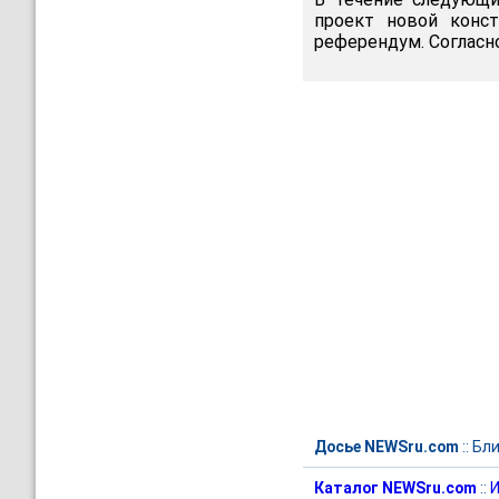
проект новой конс
референдум. Согласно
Досье NEWSru.com
::
Бли
Каталог NEWSru.com
::
И