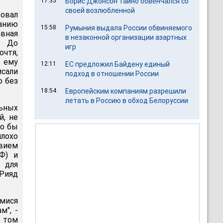
17:35
Борис Джонсон тайно обвенчался со
своей возлюбленной
овал
анию
15:58
Румыния выдала России обвиняемого
авная
в незаконной организации азартных
. До
игр
очтя,
т ему
12:11
ЕС предложил Байдену единый
сали
подход в отношении России
о без
18:54
Европейским компаниям разрешили
летать в Россию в обход Белоруссии
льных
й, не
ло бы
плохо
твием
Ф) и
 для
 Рияд
имися
м", -
в том