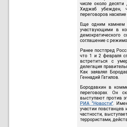
числе около десяти
Хиджаб убежден, ч
переговоров насилие
Еще одним камнем 
участвующими в ко
демократического с
соглашение с режимо
Ранее постпред Росс
что 1 и 2 февраля 
встретиться с уме
делегация правитель
Как заявлял Бород
Геннадий Гатилов.
Бородавкин в комме
переговорах. Он с
выступают против эт
РИА "Новости"
. Име
участии повстанцев и
частности, выступае
террористами, дейст