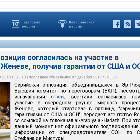
Текстовая
Классическая
версия
версия
озиция согласилась на участие в
лирования кризиса в Сирии предполагает, что после переговоров
 Женеве, получив гарантии от США и О
я, объединившаяся в Эр-Рияде в Высший комитет по
вартире ООН в Женеве стартовал первый день переговоров по
ике появится комитет по обеспечению безопасности и будет
 несмотря на изначальный отказ, все-таки согласилась принять
йского кризиса, однако на них не приехала главная
я амнистия для некоторых представителей сирийских
м раунде мирного процесса в Женеве
па сирийских повстанцев
мии
2016 г., 23:13 | последнее обновление: 07 декабря 2017 г., 08:56
Сирийская оппозиция, объединившаяся в Эр-Рия
Высший комитет по переговорам (ВКП), несмотр
изначальный
отказ
, все-таки согласилась при
участие в очередном раунде мирного процес
Женеве, который стартовал в пятницу, "заручи
гарантиями от США и ООН", передает агентство Re
со ссылкой на телеканал al-Arabiya al-Hadath. При эт
данный момент нет официального подтверждения
информации от спецпредставителя ООН по С
Стефана де Мистуры.