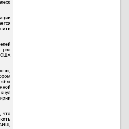
алеха
гации
ется
ршить
елей
 раз
ь США
росы,
ором
лужбы
жной
кнул
ирии
, что
скать
АИШ,