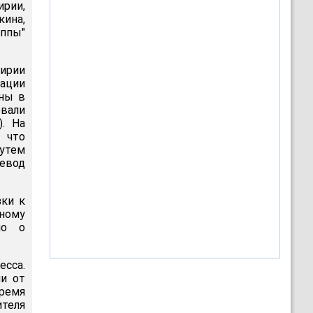
рии,
кина,
уппы"
Сирии
рации
йны в
вали
). На
 что
утем
евод
зки к
рному
но о
есса.
ии от
время
теля