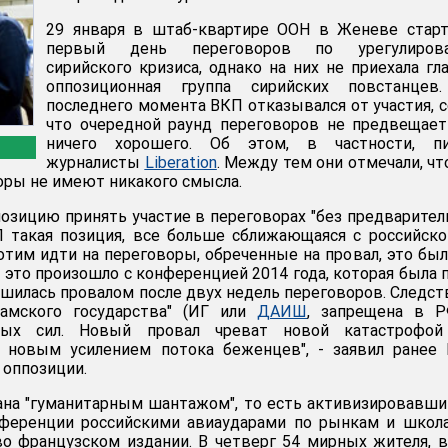
29 января в штаб-квартире ООН в Женеве старт
первый день переговоров по урегулиров
сирийского кризиса, однако на них не приехала гл
оппозиционная группа сирийских повстанцев
последнего момента ВКП отказывался от участия, с
что очередной раунд переговоров не предвещае
ничего хорошего. Об этом, в частности, пи
журналисты
Liberation
. Между тем они отмечали, чт
оры не имеют никакого смысла.
озицию принять участие в переговорах "без предварите
П такая позиция, все больше сближающаяся с российско
хотим идти на переговоры, обреченные на провал, это бы
 это произошло с конференцией 2014 года, которая была 
ршилась провалом после двух недель переговоров. Следс
ламского государства" (ИГ или
ДАИШ
, запрещена в Р
ных сил. Новый провал чреват новой катастрофой
и новым усилением потока беженцев", - заявил ранее
 оппозиции.
ана "гуманитарным шантажом", то есть активизировавш
ференции российскими авиаударами по рынкам и школа
во французском издании. В четверг 54 мирных жителя, 