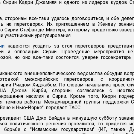
а Сирии Кадри Джамиля и одного из лидеров курдов С
, сторонам все-таки удалось договориться, и обе деле
ть на переговорах. Их приглашением в Женеву занима
о Сирии Стефан де Мистура, которому предстояло заве
и участниками урегулирования.
чи
надеются усадить за стол переговоров представит
ей и оппозиции Сирии. Проведение мероприятия не
озой, но оно все-таки состоится, уверен госсекретар
риканского внешнеполитического ведомства обсудил воп
отовкой межсирийских переговоров, с координат
Сирии Риадом Хиджабом. По словам начальника пресс-с
США Джона Кирби, стороны согласились с неотло
кращения насилия в Сирии. Кроме того, Керри подчер
ия темпов работы Международной группы поддержки С
 Вене и Нью-Йорке", передает ТАСС.
президент США Джо Байден в минувшую субботу заявил
ься политического решения провалится, то придется и
 борьбе с "Исламским государством" (ИГ, также Д