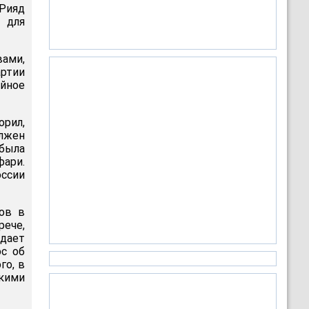
 Рияд
 для
ами,
ртии
йное
орил,
олжен
была
фари.
ссии
ов в
ече,
едает
ос об
го, в
скими