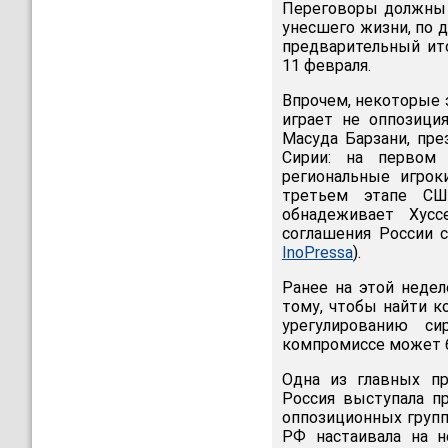
Переговоры должны 
унесшего жизни, по 
предварительный ито
11 февраля.
Впрочем, некоторые 
играет не оппозиция
Масуда Барзани, пре
Сирии: на первом
региональные игроки
третьем этапе СШ
обнадеживает Хусс
соглашения России 
InoPressa
).
Ранее на этой недел
тому, чтобы найти к
урегулированию си
компромиссе может б
Одна из главных пр
Россия выступала пр
оппозиционных групп
РФ настаивала на н