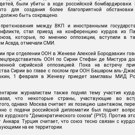
 детей, были убиты в ходе российской бомбардировки.
то для создания более благоприятной обстановки
 должно быть сокращено.
преткновения между ВКП и иностранными государств
нфликте, стал приезд на конференцию курдов из Па
оюза, которые, по мнению оппозиции, вступили в та
м Асада, отмечали СМИ.
ии при отделении ООН в Женеве Алексей Бородавкин гов
спецпредставитель ООН по Сирии Стефан де Мистура д
ренной сирийской оппозицией. Пока на встречу при
ства Сирии во главе с послом при ООН Башаром аль-Джа
авкин, 1 февраля в Женеву приедет замглавы МИД Ро
нтарии журналистам также поднял тему участия курд
казал, что некоторые страны, участвующие во встр
ого, однако Москва считает их позицию шантажом, пер
нно с подачи российской дипломатии был поднят вопр
з курдского "Демократического союза" (PYD). Против это
т Анкара: Турция считает, что союз тесно связан с курд
вующими на ее территории.