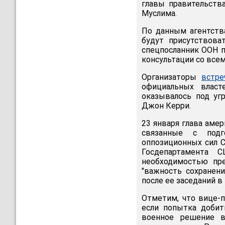
главы правительств
Муслима.
По данным агентства
будут присутствова
спецпосланник ООН п
консультации со всем
Организаторы
встре
официальных власт
оказывалось под угр
Джон Керри.
23 января глава аме
связанные с подг
оппозиционных сил 
Госдепартамента 
необходимостью пре
"важность сохранен
после ее заседаний в
Отметим, что вице-
если попытка добит
военное решение в