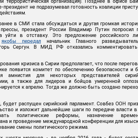
и террористическая организация). Позднее в офисе Ба
це-президент не подразумевал готовность коалиции прист
действиям.
анее в СМИ стала обсуждаться и другая громкая истори
прессы, президент России Владимир Путин попросил г
а уйти в отставку. Это предложение российского ли
и
якобы передал
начальник Главного разведыватель
Игорь Сергун. В МИД РФ отказались комментировать
рования кризиса в Сирии предполагает, что после перего
ике появится комитет по обеспечению безопасности и 
ая амнистия для некоторых представителей сирий
мии, а также для лидеров и бойцов умеренной оппози
нируется к апрелю. Тогда же должно быть создано перех
я, будет распущен сирийский парламент. Совбез ООН при
ьство и изложит дальнейшие шаги по передаче власти в
ать политические реформы, назначение времен
гана и проведение международной конференции для изыс
ование смены политического режима.
х шести месяцев - до ноября 2016 года - будет сост