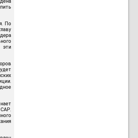
йдена
упить
я. По
лаву
дера
ного
 эти
воров
будет
ских
ции.
одное
знает
 САР.
ного
кания
авлен