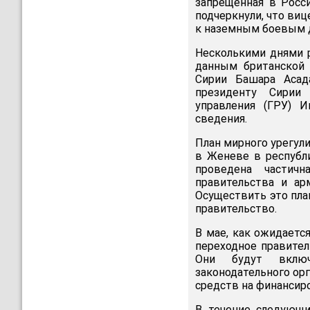
запрещенная в Росси
подчеркнули, что ви
к наземным боевым 
Несколькими днями р
данным британской 
Сирии Башара Асад
президенту Сири
управления (ГРУ) 
сведения.
План мирного урегули
в Женеве в республ
проведена частичн
правительства и ар
Осуществить это пла
правительство.
В мае, как ожидаетс
переходное правител
Они будут включ
законодательного ор
средств на финансир
В течение следующи