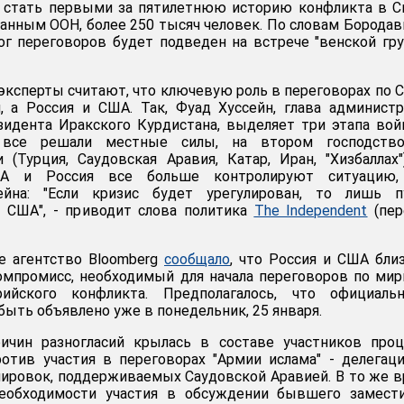
стать первыми за пятилетнюю историю конфликта в Си
данным ООН, более 250 тысяч человек. По словам Бородав
г переговоров будет подведен на встрече "венской гр
эксперты считают, что ключевую роль в переговорах по 
, а Россия и США. Так, Фуад Хуссейн, глава админист
зидента Иракского Курдистана, выделяет три этапа во
 все решали местные силы, на втором господство
 (Турция, Саудовская Аравия, Катар, Иран, "Хизбаллах"
А и Россия все больше контролируют ситуацию,
ейна: "Если кризис будет урегулирован, то лишь п
с США", - приводит слова политика
The Independent
(пер
е агентство Bloomberg
сообщало
, что Россия и США бли
омпромисс, необходимый для начала переговоров по ми
рийского конфликта. Предполагалось, что официаль
ыть объявлено уже в понедельник, 25 января.
ичин разногласий крылась в составе участников проц
отив участия в переговорах "Армии ислама" - делегац
ировок, поддерживаемых Саудовской Аравией. В то же 
еобходимости участия в обсуждении бывшего замести