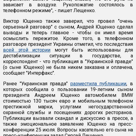
зависает в воздухе. Рукопожатие состоялось в
телефонном режиме", - пишет Лещенко.
Виктор Ющенко также заверил, что провел "очень
серьезный разговор" с сыном, Андрей Ющенко сделал
выводы и теперь главное - чтобы он имел время
осмыслить пережитое. Кроме того, в телефонном
разговоре президент Украины отметил, что последствия
всей этой истории
могут быть использованы для
дестабилизации ситуации в государстве, а
корреспондент - что публикация в "Украинской правде"
(о сыне Ющенко) не была никем заказана и оплачена,
сообщает "Интерфакс".
Ранее "Украинская правда"
разместила публикации
, в
которых сообщила о пользовании 19-летним сыном
президента Андреем Ющенко автомобилем BMW
стоимостью 130 тысяч евро и мобильным телефоном
престижной марки, услугами негосударственной
охранной службы и посещениях дорогих ресторанов.
Публикации вызвали скандал и дискуссию в прессе, а
также эмоциональное заявление Ющенко на пресс-
конференции 25 июля. Вопросы касательно его сына на
пресс-конференции задал Сергей Лещенко.