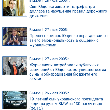
В мире
|
28 июля 2005 г.,
Сын Ющенко заплатит штраф в три
доллара за нарушение правил дорожного
движения
В мире
|
27 июля 2005 г.,
Пресс-секретарь Ющенко оправдывается
за его эмоциональность в общении с
журналистами
В мире
|
27 июля 2005 г.,
Журналисты потребовали публичных
извинений от Ющенко, вступившегося за
сына, и обнародования бюджета его
семьи
В мире
|
26 июля 2005 г.,
19-летний сын украинского президента
ездит за рулем BMW за 130 тысяч евро
(ФОТО)