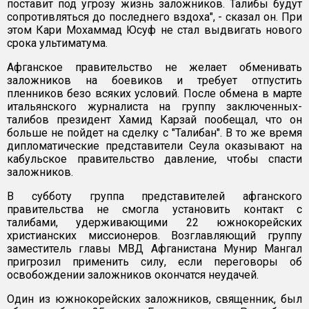
поставит под угрозу жизнь заложников. Талибы будут
сопротивляться до последнего вздоха", - сказал он. При
этом Кари Мохаммад Юсуф не стал выдвигать нового
срока ультиматума.
Афганское правительство не желает обменивать
заложников на боевиков и требует отпустить
пленников безо всяких условий. После обмена в марте
итальянского журналиста на группу заключенных-
талибов президент Хамид Карзай пообещал, что он
больше не пойдет на сделку с "Талибан". В то же время
дипломатические представители Сеула оказывают на
кабульское правительство давление, чтобы спасти
заложников.
В субботу группа представителей афганского
правительства не смогла установить контакт с
талибами, удерживающими 22 южнокорейских
христианских миссионеров. Возглавляющий группу
заместитель главы МВД Афганистана Мунир Мангал
пригрозил применить силу, если переговоры об
освобождении заложников окончатся неудачей.
Один из южнокорейских заложников, священник, был