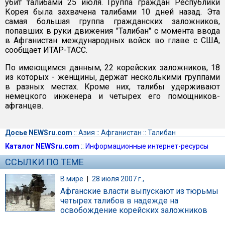
убит талибами 25 июля. Группа граждан Республики
Корея была захвачена талибами 10 дней назад. Эта
самая большая группа гражданских заложников,
попавших в руки движения "Талибан" с момента ввода
в Афганистан международных войск во главе с США,
сообщает ИТАР-ТАСС.
По имеющимся данным, 22 корейских заложников, 18
из которых - женщины, держат несколькими группами
в разных местах. Кроме них, талибы удерживают
немецкого инженера и четырех его помощников-
афганцев.
Досье NEWSru.com
::
Азия
::
Афганистан
::
Талибан
Каталог NEWSru.com
::
Информационные интернет-ресурсы
ССЫЛКИ ПО ТЕМЕ
В мире
|
28 июля 2007 г.,
Афганские власти выпускают из тюрьмы
четырех талибов в надежде на
освобождение корейских заложников