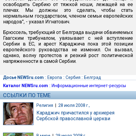
освободить Сербию от тяжкой ноши, лежащей на ее
плечах. Мы должны это сделать, чтобы стать
нормальным государством, членом семьи европейских
народов", - указал Игнатович.
Брюссель, требующий от Белграда выдачи обвиняемых
Гаагским трибуналом, увязывает с ней вступление
Сербии в ЕС, и арест Караджича пока этой позиции
европейского руководства не изменил. Он вызвал,
однако, волну протестов и резкий рост политической
напряженности в самой Сербии.
Досье NEWSru.com
::
Европа
::
Сербия
::
Белград
Каталог NEWSru.com
::
Информационные интернет-ресурсы
ССЫЛКИ ПО ТЕМЕ
Религия
|
28 июля 2008 г.,
Караджич причастился у архиерея
Сербской православной церкви
В мире
|
29 июля 2008 г.,