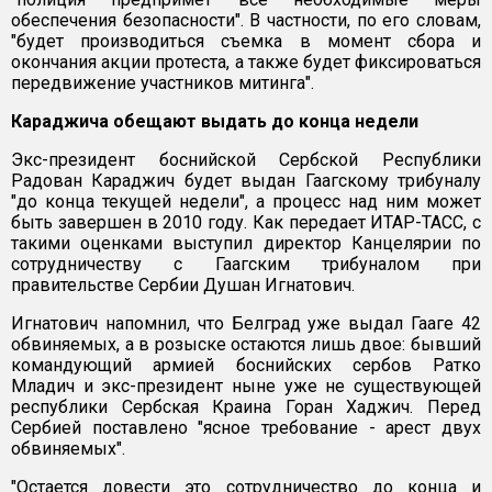
обеспечения безопасности". В частности, по его словам,
"будет производиться съемка в момент сбора и
окончания акции протеста, а также будет фиксироваться
передвижение участников митинга".
Караджича обещают выдать до конца недели
Экс-президент боснийской Сербской Республики
Радован Караджич будет выдан Гаагскому трибуналу
"до конца текущей недели", а процесс над ним может
быть завершен в 2010 году. Как передает ИТАР-ТАСС, с
такими оценками выступил директор Канцелярии по
сотрудничеству с Гаагским трибуналом при
правительстве Сербии Душан Игнатович.
Игнатович напомнил, что Белград уже выдал Гааге 42
обвиняемых, а в розыске остаются лишь двое: бывший
командующий армией боснийских сербов Ратко
Младич и экс-президент ныне уже не существующей
республики Сербская Краина Горан Хаджич. Перед
Сербией поставлено "ясное требование - арест двух
обвиняемых".
"Остается довести это сотрудничество до конца и