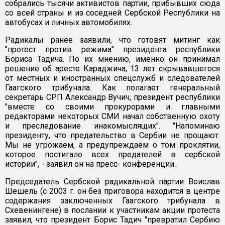
собрались тысячи активистов партии, прибывших сюда
со всей страны и из соседней Сербской Республики на
автобусах и личных автомобилях.
Радикалы ранее заявили, что готовят митинг как
"протест против режима" президента республики
Бориса Тадича. По их мнению, именно он принимал
решение об аресте Караджича, 13 лет скрывавшегося
от местных и иностранных спецслужб и следователей
Гаагского трибунала. Как полагает генеральный
секретарь СРП Александр Вучич, президент республики
"вместе со своими прокурорами и главными
редакторами некоторых СМИ начал собственную охоту
и преследование инакомыслящих". "Напоминаю
президенту, что предательство в Сербии не прощают.
Мы не угрожаем, а предупреждаем о том проклятии,
которое постигало всех предателей в сербской
истории", - заявил он на пресс- конференции.
Председатель Сербской радикальной партии Воислав
Шешель (с 2003 г. он без приговора находится в центре
содержания заключенных Гаагского трибунала в
Схевенингене) в послании к участникам акции протеста
заявил, что президент Борис Тадич "превратил Сербию