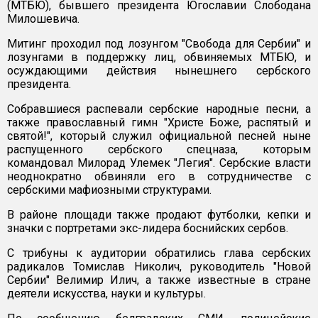
(МТБЮ), бывшего президента Югославии Слободана
Милошевича.
Митинг проходил под лозунгом "Свобода для Сербии" и
лозунгами в поддержку лиц, обвиняемых МТБЮ, и
осуждающими действия нынешнего сербского
президента.
Собравшиеся распевали сербские народные песни, а
также православный гимн "Христе Боже, распятый и
святой!", который служил официальной песней ныне
распущенного сербского спецназа, которым
командовал Милорад Улемек "Легия". Сербские власти
неоднократно обвиняли его в сотрудничестве с
сербскими мафиозными структурами.
В районе площади также продают футболки, кепки и
значки с портретами экс-лидера боснийских сербов.
С трибуны к аудитории обратились глава сербских
радикалов Томислав Николич, руководитель "Новой
Сербии" Велимир Илич, а также известные в стране
деятели искусства, науки и культуры.