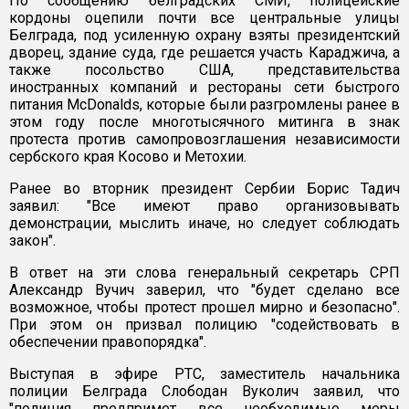
По сообщению белградских СМИ, полицейские
кордоны оцепили почти все центральные улицы
Белграда, под усиленную охрану взяты президентский
дворец, здание суда, где решается участь Караджича, а
также посольство США, представительства
иностранных компаний и рестораны сети быстрого
питания McDonalds, которые были разгромлены ранее в
этом году после многотысячного митинга в знак
протеста против самопровозглашения независимости
сербского края Косово и Метохии.
Ранее во вторник президент Сербии Борис Тадич
заявил: "Все имеют право организовывать
демонстрации, мыслить иначе, но следует соблюдать
закон".
В ответ на эти слова генеральный секретарь СРП
Александр Вучич заверил, что "будет сделано все
возможное, чтобы протест прошел мирно и безопасно".
При этом он призвал полицию "содействовать в
обеспечении правопорядка".
Выступая в эфире РТС, заместитель начальника
полиции Белграда Слободан Вуколич заявил, что
"полиция предпримет все необходимые меры