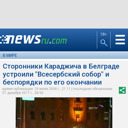
18+
☰
В МИРЕ
Сторонники Караджича в Белграде
устроили "Всесербский собор" и
беспорядки по его окончании
время публикации: 29 июля 2008 г., 21:11 | последнее обновление:
07 декабря 2017 г., 08:56