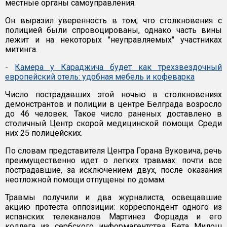
местные органы самоуправления.
Он выразил уверенность в том, что столкновения с
полицией были спровоцированы, однако часть вины
лежит и на некоторых "неуправляемых" участниках
митинга.
-
Камера у Караджича будет как трехзвездочный
европейский отель: удобная мебель и кофеварка
Число пострадавших этой ночью в столкновениях
демонстрантов и полиции в центре Белграда возросло
до 46 человек. Такое число раненых доставлено в
столичный Центр скорой медицинской помощи. Среди
них 25 полицейских.
По словам представителя Центра Горана Вуковича, речь
преимущественно идет о легких травмах: почти все
пострадавшие, за исключением двух, после оказания
неотложной помощи отпущены по домам.
Травмы получили и два журналиста, освещавшие
акцию протеста оппозиции: корреспондент одного из
испанских телеканалов Мартинез Форцада и его
коллега из сербского информагентства Бета Милош