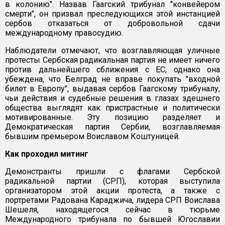
в колонию". Назвав Гаагский трибунал "конвейером
смерти", он призвал преследующихся этой инстанцией
сербов отказаться от добровольной сдачи
международному правосудию.
Наблюдатели отмечают, что возглавляющая уличные
протесты Сербская радикальная партия не имеет ничего
против дальнейшего сближения с ЕС, однако она
убеждена, что Белград не вправе покупать "входной
билет в Европу", выдавая сербов Гаагскому трибуналу,
чьи действия и судебные решения в глазах здешнего
общества выглядят как пристрастные и политически
мотивированные. Эту позицию разделяет и
Демократическая партия Сербии, возглавляемая
бывшим премьером Воиславом Коштуницей.
Как проходил митинг
Демонстранты пришли с флагами Сербской
радикальной партии (СРП), которая выступила
организатором этой акции протеста, а также с
портретами Радована Караджича, лидера СРП Воислава
Шешеля, находящегося сейчас в тюрьме
Международного трибунала по бывшей Югославии