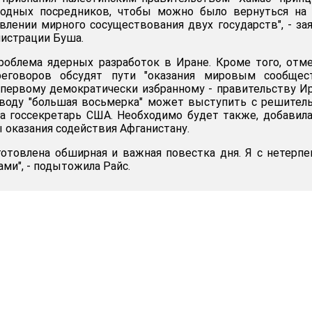
родных посредников, чтобы можно было вернуться на 
влении мирного сосуществования двух государств", - за
истрации Буша.
роблема ядерных разработок в Иране. Кроме того, отм
ереговоров обсудят пути "оказания мировым сообщес
первому демократически избранному - правительству Ир
оводу "большая восьмерка" может выступить с решите
ала госсекретарь США. Необходимо будет также, добавила
 оказания содействия Афганистану.
готовлена обширная и важная повестка дня. Я с нетерп
ами", - подытожила Райс.