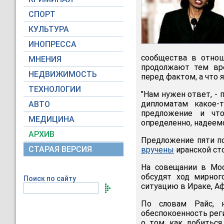
СПОРТ
КУЛЬТУРА
ИНОПРЕССА
сообщества в отнош
МНЕНИЯ
продолжают тем вр
НЕДВИЖИМОСТЬ
перед фактом, а что
ТЕХНОЛОГИИ
"Нам нужен ответ, -
дипломатам какое-
АВТО
предложение и чт
МЕДИЦИНА
определенно, надеемс
АРХИВ
Предложение пяти п
СТАРАЯ ВЕРСИЯ
вручены
иранской ст
На совещании в Мос
обсудят ход мирног
Поиск по сайту
ситуацию в Ираке, А
По словам Райс, 
обеспокоенность рег
о том, как добиться