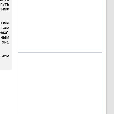
путь
явила
етила
твом
ака".
льным
 она,
ением