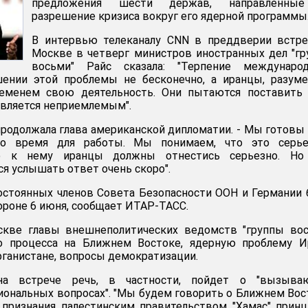
предложения шести держав, направленны
разрешение кризиса вокруг его ядерной программы
В интервью телеканалу CNN в преддверии встре
Москве в четверг министров иностранных дел "г
восьми" Райс сказала: "Терпение международ
ении этой проблемы не бесконечно, а иранцы, разуме
еменем свою деятельность. Они пытаются поставить 
 является неприемлемым".
 продолжала глава американской дипломатии. - Мы готовы
то время для работы. Мы понимаем, что это серье
о к нему иранцы должны отнестись серьезно. Но
я услышать ответ очень скоро".
остоянных членов Совета Безопасности ООН и Германии
ороне 6 июня, сообщает ИТАР-ТАСС.
кве главы внешнеполитических ведомств "группы вос
о процесса на Ближнем Востоке, ядерную проблему Ир
фганистане, вопросы демократизации.
на встрече речь, в частности, пойдет о "вызыва
иональных вопросах". "Мы будем говорить о Ближнем Вос
 признания палестинским правительством "Хамас" прин