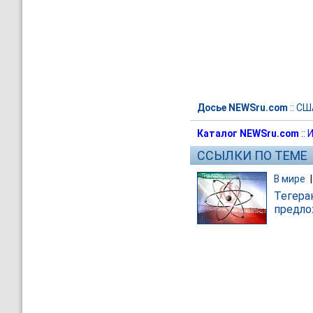
Досье NEWSru.com
::
СШ
Каталог NEWSru.com
::
И
ССЫЛКИ ПО ТЕМЕ
В мире
Тегера
предло