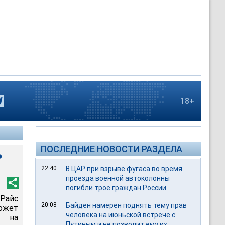
18+
ПОСЛЕДНИЕ НОВОСТИ РАЗДЕЛА
ь
22:40
В ЦАР при взрыве фугаса во время
проезда военной автоколонны
погибли трое граждан России
Райс
20:08
Байден намерен поднять тему прав
ожет
человека на июньской встрече с
а на
Путиным и не позволит ему их