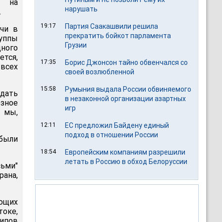
е на
нарушать
.
19:17
Партия Саакашвили решила
чи в
прекратить бойкот парламента
руппы
Грузии
ного
ется,
17:35
Борис Джонсон тайно обвенчался со
всех
своей возлюбленной
15:58
Румыния выдала России обвиняемого
 дать
в незаконной организации азартных
зное
игр
 мы,
12:11
ЕС предложил Байдену единый
подход в отношении России
 были
18:54
Европейским компаниям разрешили
летать в Россию в обход Белоруссии
ьми"
ана,
ющих
токе,
ципов