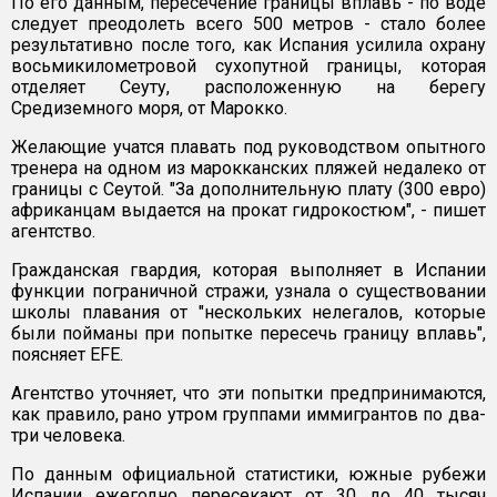
По его данным, пересечение границы вплавь - по воде
следует преодолеть всего 500 метров - стало более
результативно после того, как Испания усилила охрану
восьмикилометровой сухопутной границы, которая
отделяет Сеуту, расположенную на берегу
Средиземного моря, от Марокко.
Желающие учатся плавать под руководством опытного
тренера на одном из марокканских пляжей недалеко от
границы с Сеутой. "За дополнительную плату (300 евро)
африканцам выдается на прокат гидрокостюм", - пишет
агентство.
Гражданская гвардия, которая выполняет в Испании
функции пограничной стражи, узнала о существовании
школы плавания от "нескольких нелегалов, которые
были пойманы при попытке пересечь границу вплавь",
поясняет EFE.
Агентство уточняет, что эти попытки предпринимаются,
как правило, рано утром группами иммигрантов по два-
три человека.
По данным официальной статистики, южные рубежи
Испании ежегодно пересекают от 30 до 40 тысяч