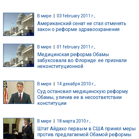
В мире
|
03 february 2011 г.,
Американский сенат не стал отменять
закон о реформе здравоохранения
В мире
|
01 february 2011 г.,
Медицинская реформа Обамы
забуксовала во Флориде: ее признали
неконституционной
В мире
|
14 декабря 2010 г.,
Суд остановил медицинскую реформу
Обамы, уличив ее в несоответствии
конституции
В мире
|
18 марта 2010 г.,
Штат Айдахо первым в США принял меры
против предлагаемой Обамой реформы